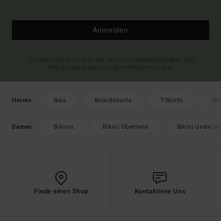
Anmelden
(*) Angebot gültig online für alle, die sich neu angemeldet haben - Alle
Bedingungen findest du in deiner Willkommens-Mail
Neu
Boardshorts
T-Shirts
Sw
Herren
Bikinis
Bikini Oberteile
Bikini Undertei
Damen
Finde einen Shop
Kontaktiere Uns