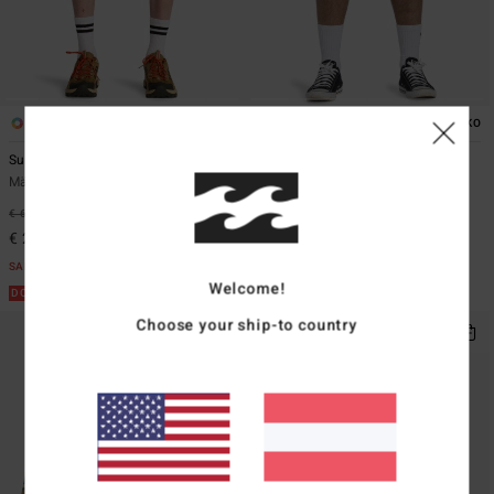
1
2
ÖKO
Surftrek Trail
Surftrek Transport 19"
Männer Grün Hybrid-Boardshorts
Männer Schwarz Walkshorts
€ 65,95
55%
€ 65,95
55%
€ 29,68
€ 29,68
SALE
SALE
Welcome!
DOPPELTER RABATT EXTRA 25%
DOPPELTER RABATT EXTRA 25%
Choose your ship-to country