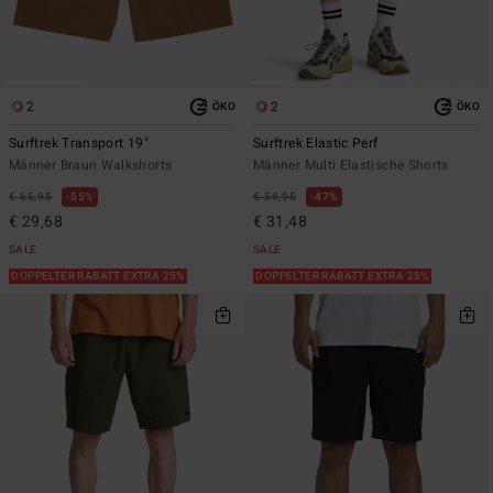
2
2
ÖKO
ÖKO
Surftrek Transport 19"
Surftrek Elastic Perf
Männer Braun Walkshorts
Männer Multi Elastische Shorts
€ 65,95
55%
€ 59,95
47%
€ 29,68
€ 31,48
SALE
SALE
DOPPELTER RABATT EXTRA 25%
DOPPELTER RABATT EXTRA 25%