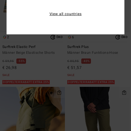
View all countries
2
6
ÖKO
ÖKO
Surftrek Elastic Perf
Surftrek Plus
Männer Beige Elastische Shorts
Männer Braun Funktions-Hose
€ 59,95
55%
€ 85,95
40%
€ 26,98
€ 51,57
SALE
SALE
DOPPELTER RABATT EXTRA 25%
DOPPELTER RABATT EXTRA 25%