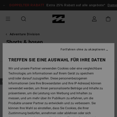
Direkt
DOPPELTER RABATT
Extra 25% Rabatt auf alle angebote*
Damen
zur
Produkt
Auswahl
springen
Adventure Division
Shorts & hosen
Fortfahren ohne zu akzeptieren
s
Shorts & Hosen
Sweatshirts & Fleeceartikel
Jacken
Acc
TREFFEN SIE EINE AUSWAHL FÜR IHRE DATEN
Wir und unsere Partner verwenden Cookies oder eine vergleichbare
Filtern & Sortieren
12
Ergebnisse
Technologie, um Informationen auf Ihrem Gerät zu speichern
und/oder darauf zuzugreifen. Diese personenbezogenen
Direkt
Überspringen
BRANDNEU
BRANDNEU
Informationen (wie Ihre Browserdaten und Ihre IP-Adresse) können
zu
und
verwendet werden, um Ihnen personalisierte Beiträge und Inhalte zu
den
filtern
präsentieren, um die Leistung von Werbung und Inhalten zu
Filterkriterien
nach
messen, und um mehr über ihr Publikum zu erfahren, um die
springen
Produkte unserer Partner zu entwickeln und zu verbessern. Sie
können Ihre Wahl so einstellen, dass Sie Cookies, die Ihrer
Zustimmung bedürfen, annehmen oder ablehnen oder sich