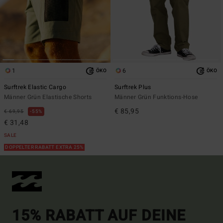
1
6
ÖKO
ÖKO
Surftrek Elastic Cargo
Surftrek Plus
Männer Grün Elastische Shorts
Männer Grün Funktions-Hose
€ 85,95
€ 69,95
55%
€ 31,48
SALE
DOPPELTER RABATT EXTRA 25%
15% RABATT AUF DEINE