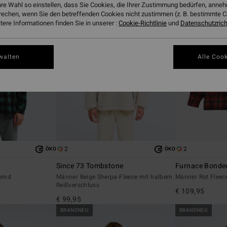
hre Wahl so einstellen, dass Sie Cookies, die Ihrer Zustimmung bedürfen, ann
rechen, wenn Sie den betreffenden Cookies nicht zustimmen (z. B. bestimmte 
ere Informationen finden Sie in unserer :
Cookie-Richtlinie
und
Datenschutzricht
walten
Alle Cook
2
2
ÖKO
ÖKO
Since 73 Tombstone
Furnace Bonded
hemd
Männer Beige Sherpa-Fleece mit halbem
Männer Rot Flee
Reißverschluss
€ 109,95
€ 99,95
BRANDNEU
BRANDNEU