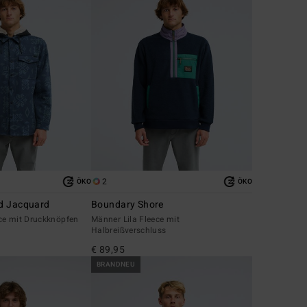
2
ÖKO
ÖKO
d Jacquard
Boundary Shore
ce mit Druckknöpfen
Männer Lila Fleece mit
Halbreißverschluss
€ 89,95
BRANDNEU