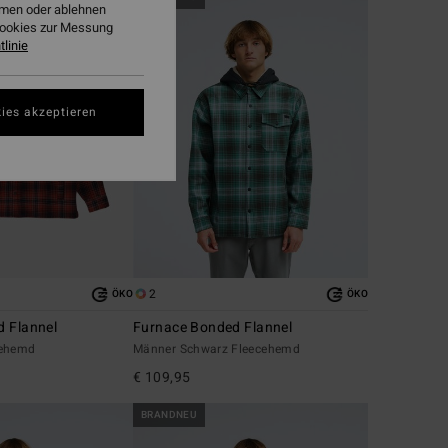
ehmen oder ablehnen
Cookies zur Messung
linie
ies akzeptieren
2
ÖKO
ÖKO
 Flannel
Furnace Bonded Flannel
cehemd
Männer Schwarz Fleecehemd
€ 109,95
BRANDNEU