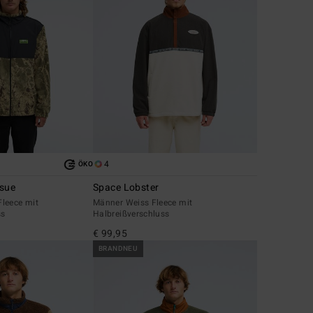
4
ÖKO
ssue
Space Lobster
leece mit
Männer Weiss Fleece mit
ss
Halbreißverschluss
€ 99,95
BRANDNEU