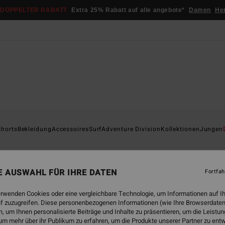
DOPPELTER RABATT
Extra 25% Rabatt auf alle angebote*
Damen
He
shorts
Bekleidung
Accessoires
Surf
Adventure Division
Kollektionen
Jungen
n
Shorts
Jeans & Hosen
Sweatshirts
Jacken
Fleecear
NE AUSWAHL FÜR IHRE DATEN
Fortfah
erwenden Cookies oder eine vergleichbare Technologie, um Informationen auf I
f zuzugreifen. Diese personenbezogenen Informationen (wie Ihre Browserdaten
 um Ihnen personalisierte Beiträge und Inhalte zu präsentieren, um die Leist
um mehr über ihr Publikum zu erfahren, um die Produkte unserer Partner zu ent
BRANDNEU
BRANDNEU