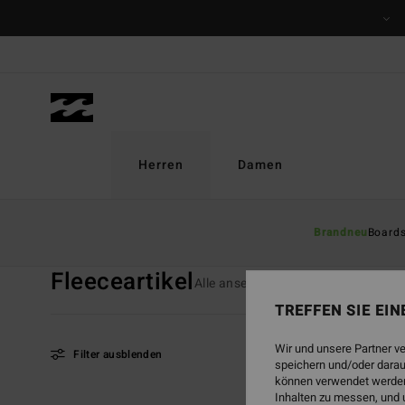
Direkt
zur
Produkt
Auswahl
springen
Herren
Damen
Startseite
Herren
Bekleidung
Fleeceartikel
Brandneu
Board
Fleeceartikel
Alle ansehen
T-Shirts
Hemde
TREFFEN SIE EI
Wir und unsere Partner v
Filter ausblenden
speichern und/oder darau
können verwendet werden,
Inhalten zu messen, und 
Direkt
Überspringen
BRANDNEU