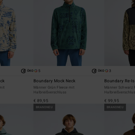
5
3
ÖKO
ÖKO
eck
Boundary Mock Neck
Boundary Re-I
mit
Männer Grün Fleece mit
Männer Schwarz F
Halbreißverschluss
Halbreißverschlu
€ 89,95
€ 99,95
BRANDNEU
BRANDNEU