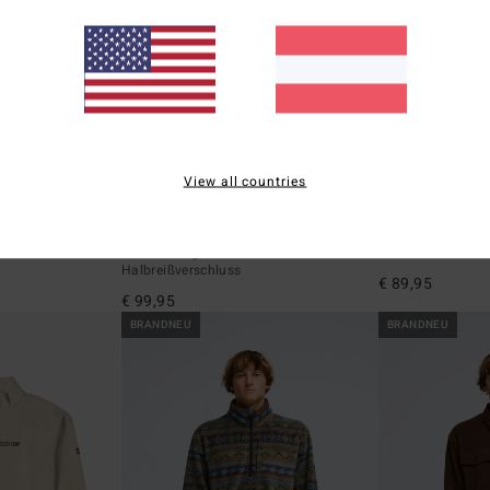
View all countries
4
2
ÖKO
Space Lobster
Furnace Polar
it Reißverschluss
Männer Beige Fleece mit
Männer Schwarz 
Halbreißverschluss
€ 89,95
€ 99,95
BRANDNEU
BRANDNEU