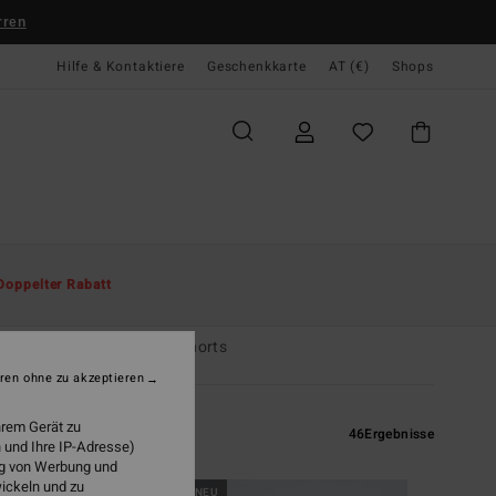
rren
Hilfe & Kontaktiere
Geschenkkarte
AT (€)
Shops
Doppelter Rabatt
tikel
Pullis
Hybrid Shorts
ren ohne zu akzeptieren
hrem Gerät zu
46
Ergebnisse
 und Ihre IP-Adresse)
ung von Werbung und
wickeln und zu
BRANDNEU