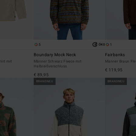
5
1
ÖKO
Boundary Mock Neck
Fairbanks
irt mit
Männer Schwarz Fleece mit
Männer Braun Fl
Halbreißverschluss
€ 119,95
€ 89,95
BRANDNEU
BRANDNEU