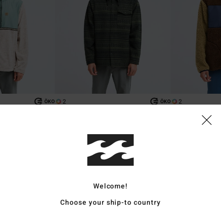
2
2
ÖKO
ÖKO
Furnace Bonded Jacquard
Canyon Trail
it Reißverschluss
Männer Schwarz Fleece mit
Männer Braun Fle
Druckknöpfen
€ 119,95
€ 119,95
BRANDNEU
BRANDNEU
Welcome!
Choose your ship-to country