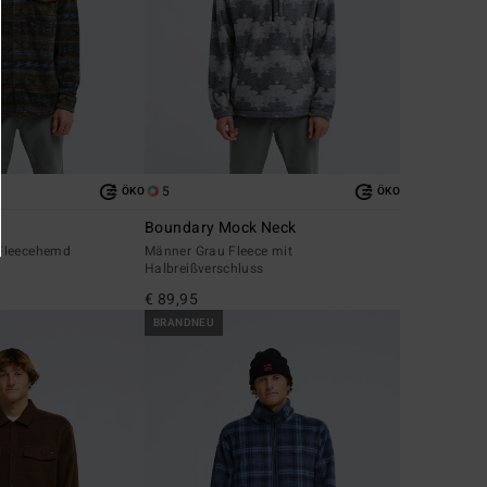
5
ÖKO
ÖKO
Boundary Mock Neck
Fleecehemd
Männer Grau Fleece mit
Halbreißverschluss
€ 89,95
BRANDNEU