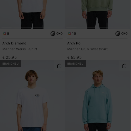
5
10
ÖKO
ÖKO
Arch Diamond
Arch Po
Männer Weiss T-Shirt
Männer Grün Sweatshirt
€ 25,95
€ 65,95
BRANDNEU
BRANDNEU