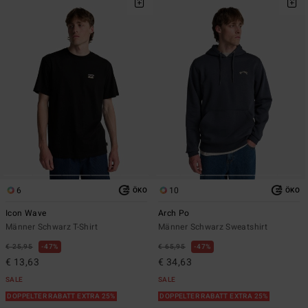
6
10
ÖKO
ÖKO
Icon Wave
Arch Po
Männer Schwarz T-Shirt
Männer Schwarz Sweatshirt
€ 25,95
47%
€ 65,95
47%
€ 13,63
€ 34,63
SALE
SALE
DOPPELTER RABATT EXTRA 25%
DOPPELTER RABATT EXTRA 25%