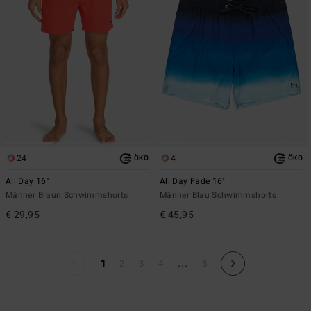
24
4
ÖKO
ÖKO
All Day 16"
All Day Fade 16"
Männer Braun Schwimmshorts
Männer Blau Schwimmshorts
€ 29,95
€ 45,95
...
1
2
3
4
5