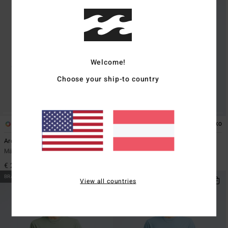
Welcome!
Choose your ship-to country
6
8
ÖKO
Arch
Arch Cr
Männer Grün Snapback-Cap
Männer Grün Rundhals-Sweatshirt
€ 25,95
€ 59,95
BRANDNEU
BRANDNEU
View all countries