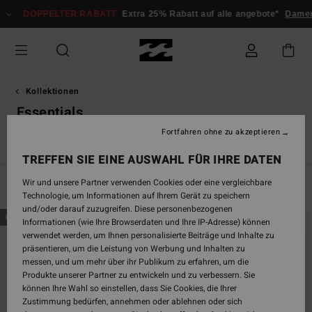
Direkt
PPELTER RABATT
Extra 25% Rabatt auf alle angebote*
Damen
Herre
zur
Produkt
Auswahl
springen
Kollektionen
Essentials
Fortfahren ohne zu akzeptieren
3
Since '73
Otis Carey
Garage
Essentials
Recycler
TREFFEN SIE EINE AUSWAHL FÜR IHRE DATEN
Wir und unsere Partner verwenden Cookies oder eine vergleichbare
Filtern & Sortieren
203
Ergebnisse
Technologie, um Informationen auf Ihrem Gerät zu speichern
und/oder darauf zuzugreifen. Diese personenbezogenen
Direkt
Überspringen
BRANDNEU
BRANDNEU
Informationen (wie Ihre Browserdaten und Ihre IP-Adresse) können
zu
und
verwendet werden, um Ihnen personalisierte Beiträge und Inhalte zu
den
filtern
präsentieren, um die Leistung von Werbung und Inhalten zu
Filterkriterien
nach
messen, und um mehr über ihr Publikum zu erfahren, um die
springen
Produkte unserer Partner zu entwickeln und zu verbessern. Sie
können Ihre Wahl so einstellen, dass Sie Cookies, die Ihrer
Zustimmung bedürfen, annehmen oder ablehnen oder sich