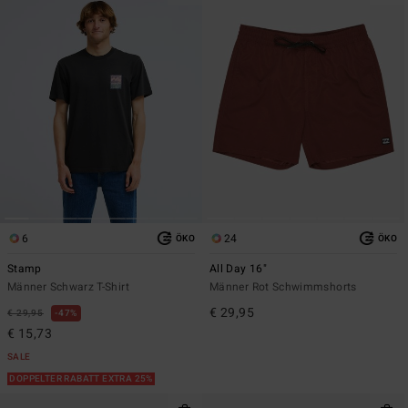
6
24
ÖKO
ÖKO
Stamp
All Day 16"
Männer Schwarz T-Shirt
Männer Rot Schwimmshorts
€ 29,95
€ 29,95
47%
€ 15,73
SALE
DOPPELTER RABATT EXTRA 25%