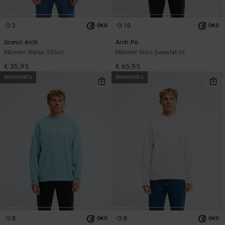
2
10
ÖKO
ÖKO
Scenic Arch
Arch Po
Männer Weiss T-Shirt
Männer Grün Sweatshirt
€ 35,95
€ 65,95
BRANDNEU
BRANDNEU
8
8
ÖKO
ÖKO