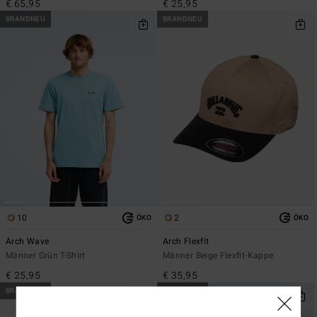
€ 65,95
€ 25,95
BRANDNEU
BRANDNEU
10
2
ÖKO
ÖKO
Arch Wave
Arch Flexfit
Männer Grün T-Shirt
Männer Beige Flexfit-Kappe
€ 25,95
€ 35,95
BRANDNEU
BRANDNEU