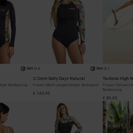
4
1
ÖKO
ÖKO
2/2mm Salty Dayz Natural
Tanlines High 
liger Badeanzug
Frauen Multi Langärmeliger Springsuit
Frauen Schwarz K
Badeanzug
€ 149,95
€ 89,95