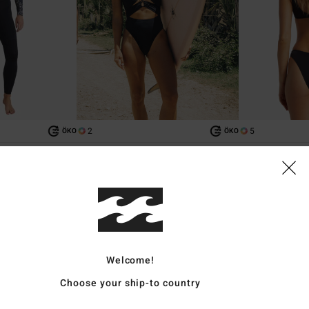
2
5
ÖKO
ÖKO
Natural
Sol Searcher One-Piece
Sol Searcher Hi
-Zip-
Frauen Schwarz Badeanzug
Frauen Schwarz Kn
€ 85,95
€ 29,95
Welcome!
Choose your ship-to country