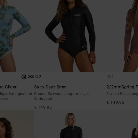
2
2
ÖKO
g Glider
Salty Dayz 2mm
2/2mmSpring F
iger Springsuit mit
Frauen Schwarz Langärmeliger
Frauen Rosa Lang
ücken
Springsuit
€ 149,95
€ 149,95