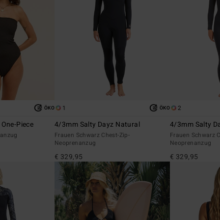
1
2
ÖKO
ÖKO
 One-Piece
4/3mm Salty Dayz Natural
4/3mm Salty D
eanzug
Frauen Schwarz Chest-Zip-
Frauen Schwarz C
Neoprenanzug
Neoprenanzug
€ 329,95
€ 329,95