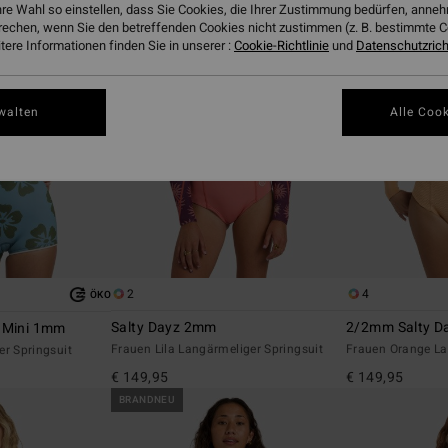
hre Wahl so einstellen, dass Sie Cookies, die Ihrer Zustimmung bedürfen, ann
rechen, wenn Sie den betreffenden Cookies nicht zustimmen (z. B. bestimmte 
ere Informationen finden Sie in unserer :
Cookie-Richtlinie
und
Datenschutzricht
walten
Alle Cook
2
4
ÖKO
Salty Dayz 2mm
2/2mm Salty Da
r Mini 1mm
Frauen Lila Langärmeliger Springsuit
Frauen Orange La
er Springsuit
€ 149,95
€ 149,95
BRANDNEU