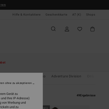
rren
Hilfe & Kontaktiere
Geschenkkarte
AT (€)
Shops
abat
unshine
Essentials
Öko
Adventure Division
Only Online
ren ohne zu akzeptieren
hrem Gerät zu
49
Ergebnisse
 und Ihre IP-Adresse)
ung von Werbung und
wickeln und zu
BRANDNEU