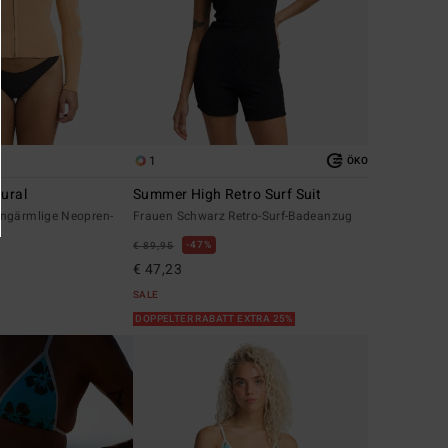
1
ÖKO
ural
Summer High Retro Surf Suit
ngärmlige Neopren-
Frauen Schwarz Retro-Surf-Badeanzug
47%
€ 89,95
€ 47,23
SALE
DOPPELTER RABATT EXTRA 25%