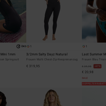
1
1
ÖKO
r Mini 1mm
3/2mm Salty Dayz Natural
Last Summer Min
ser Springsuit
Frauen Multi Chest-Zip-Neoprenanzug
Frauen Blau Triang
€ 319,95
47%
€ 39,95
€ 20,98
SALE
DOPPELTER RABATT