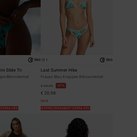
1
ÖKO
ÖKO
i Slide Tri
Last Summer Hike
le-Bikinioberteil
Frauen Blau Knappes Bikiniunterteil
47%
€ 39,95
€ 20,98
SALE
 EXTRA 25%
DOPPELTER RABATT EXTRA 25%