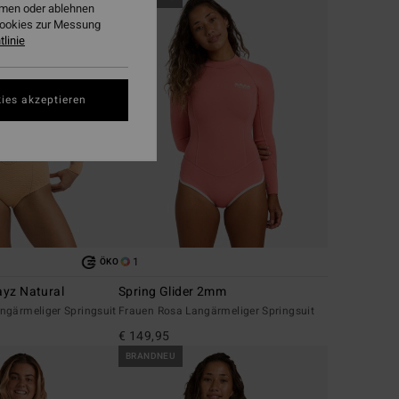
ehmen oder ablehnen
Cookies zur Messung
linie
ies akzeptieren
1
ÖKO
yz Natural
Spring Glider 2mm
ngärmeliger Springsuit
Frauen Rosa Langärmeliger Springsuit
€ 149,95
BRANDNEU