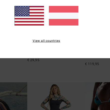
6
1
ÖKO
ÖKO
View all countries
a One-Piece
Sol Searcher Maya
1mm Peeky Nat
p geschnittener
Frauen Schwarz Bikiniunterteil
Frauen Orange La
Jacke
€ 29,95
€ 119,95