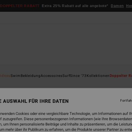
DOPPELTER RABATT
Extra 25% Rabatt auf alle angebote*
Damen
He
ndneu
Swim
Bekleidung
Accessoires
Surf
Since '73
Kollektionen
Doppelter R
scape
Back Beach
Sol Searcher
Hola Summer
Chasing S
NE AUSWAHL FÜR IHRE DATEN
Fortfah
erwenden Cookies oder eine vergleichbare Technologie, um Informationen auf I
f zuzugreifen. Diese personenbezogenen Informationen (wie Ihre Browserdaten
 um Ihnen personalisierte Beiträge und Inhalte zu präsentieren, um die Leist
um mehr über ihr Publikum zu erfahren, um die Produkte unserer Partner zu ent
BRANDNEU