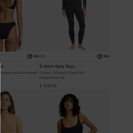
1
ÖKO
ÖKO
ke
5/4mm Salty Dayz
appes Bikiniunterteil
Frauen Schwarz Chest-Zip-
Neoprenanzug
€ 339,95