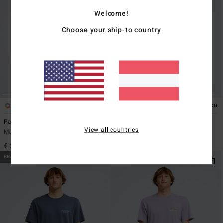
Welcome!
Choose your ship-to country
1
4
ÖKO
Paint Rack
Crayon Wave
View all countries
Männer Grün Kurzärmliges Oberteil
Männer Weiss T-Shirt
€ 39,95
€ 29,95
BRANDNEU
BRANDNEU