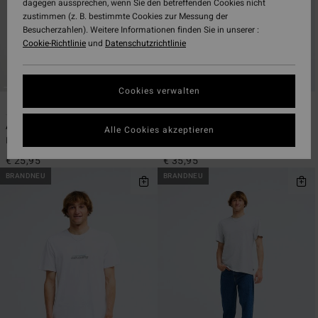
dagegen aussprechen, wenn Sie den betreffenden Cookies nicht
zustimmen (z. B. bestimmte Cookies zur Messung der
Besucherzahlen). Weitere Informationen finden Sie in unserer :
Cookie-Richtlinie
und
Datenschutzrichtlinie
Cookies verwalten
11
1
ÖKO
Arch Crew
Abandon
Alle Cookies akzeptieren
Männer Grün T-Shirt
Männer Beige T-Shirt
€ 25,95
€ 35,95
BRANDNEU
BRANDNEU