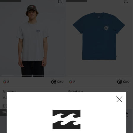
3
2
ÖKO
ÖKO
Re Issue
Rotation
Männer Grau T-Shirt
Männer Blau T-Shirt
€ 29,95
€ 29,95
BRANDNEU
BRANDNEU