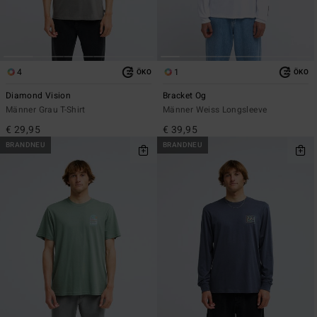
4
1
ÖKO
ÖKO
Diamond Vision
Bracket Og
Männer Grau T-Shirt
Männer Weiss Longsleeve
€ 29,95
€ 39,95
BRANDNEU
BRANDNEU