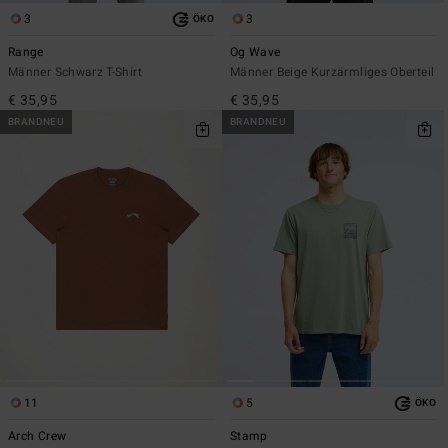
3
3
ÖKO
Range
Og Wave
Männer Schwarz T-Shirt
Männer Beige Kurzärmliges Oberteil
€ 35,95
€ 35,95
BRANDNEU
BRANDNEU
11
5
ÖKO
Arch Crew
Stamp