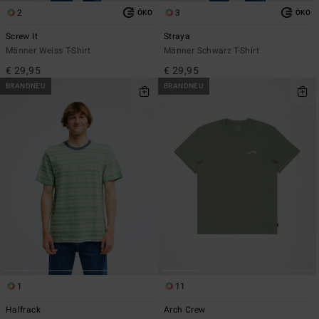
2
3
ÖKO
ÖKO
Screw It
Straya
Männer Weiss T-Shirt
Männer Schwarz T-Shirt
€ 29,95
€ 29,95
BRANDNEU
BRANDNEU
1
11
Halfrack
Arch Crew