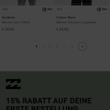
3
1
ÖKO
ÖKO
Sundown
Crayon Wave
Männer Grün T-Shirt
Männer Schwarz Longsleeve
€ 35,95
€ 35,95
...
1
2
3
4
6
15% RABATT AUF DEINE
ERSTE BESTELLUNG