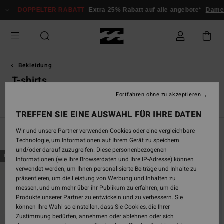
Direkt
OPPELTER RABATT
Extra 25% Rabatt auf alle angebote*
Damen
Herr
zur
Produkt
Auswahl
springen
Bekleidung
T-shirts
Fortfahren ohne zu akzeptieren
T-Shirts, Essentials
T-Shirts, bedruckt
TREFFEN SIE EINE AUSWAHL FÜR IHRE DATEN
Wir und unsere Partner verwenden Cookies oder eine vergleichbare
Filtern & Sortieren
274
Ergebnisse
Technologie, um Informationen auf Ihrem Gerät zu speichern
und/oder darauf zuzugreifen. Diese personenbezogenen
Direkt
Überspringen
BRANDNEU
BRANDNEU
Informationen (wie Ihre Browserdaten und Ihre IP-Adresse) können
zu
und
verwendet werden, um Ihnen personalisierte Beiträge und Inhalte zu
den
filtern
präsentieren, um die Leistung von Werbung und Inhalten zu
Filterkriterien
nach
messen, und um mehr über ihr Publikum zu erfahren, um die
springen
Produkte unserer Partner zu entwickeln und zu verbessern. Sie
können Ihre Wahl so einstellen, dass Sie Cookies, die Ihrer
Zustimmung bedürfen, annehmen oder ablehnen oder sich