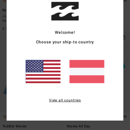
2
4
ÖKO
ÖKO
Re Issue
Waves All Day
Jungen 8-16 Grün Kurzarm-
Jungen 8-16 Weiss Kurzarm-
Rashguard
Rashguard
€ 29,95
€ 25,95
Welcome!
Choose your ship-to country
View all countries
1
4
ÖKO
ÖKO
Toddler Waves
Waves All Day