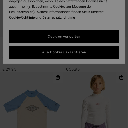
dagegen aussprechen, wenn Sie den betreffenden Cookies nicht
zustimmen (z. B. bestimmte Cookies zur Messung der
Besucherzahlen). Weitere Informationen finden Sie in unserer :
Cookie-Richtlinie
und
Datenschutzrichtlinie
Cookies verwalten
2
1
ÖKO
ÖKO
Re Issue
Toddler Waves
Alle Cookies akzeptieren
Jungen 8-16 Grau Kurzarm-
Jungs 2 - 6 Blau Kurzärmliger
Rashguard
einteiliger Rashguard
€ 29,95
€ 35,95