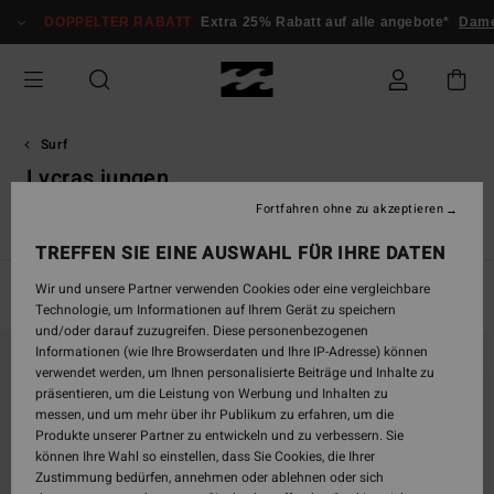
Direkt
DOPPELTER RABATT
Extra 25% Rabatt auf alle angebote*
Damen
zur
Produkt
Auswahl
springen
Surf
Lycras jungen
Fortfahren ohne zu akzeptieren
s
Neoprenanzüge Jungen
Lycras Jungen
Wetsuit Guide
TREFFEN SIE EINE AUSWAHL FÜR IHRE DATEN
Wir und unsere Partner verwenden Cookies oder eine vergleichbare
Filtern & Sortieren
12
Ergebnisse
Technologie, um Informationen auf Ihrem Gerät zu speichern
und/oder darauf zuzugreifen. Diese personenbezogenen
Direkt
Überspringen
Informationen (wie Ihre Browserdaten und Ihre IP-Adresse) können
zu
und
verwendet werden, um Ihnen personalisierte Beiträge und Inhalte zu
den
filtern
präsentieren, um die Leistung von Werbung und Inhalten zu
Filterkriterien
nach
messen, und um mehr über ihr Publikum zu erfahren, um die
springen
Produkte unserer Partner zu entwickeln und zu verbessern. Sie
können Ihre Wahl so einstellen, dass Sie Cookies, die Ihrer
Zustimmung bedürfen, annehmen oder ablehnen oder sich