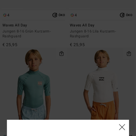
4
4
ÖKO
ÖKO
Waves All Day
Waves All Day
Jungen 8-16 Grün Kurzarm-
Jungen 8-16 Lila Kurzarm-
Rashguard
Rashguard
€ 25,95
€ 25,95