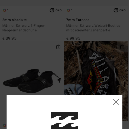
1
1
ÖKO
ÖKO
2mm Absolute
7mm Furnace
Männer Schwarz 5-Finger-
Männer Schwarz Wetsuit-Booties
Neoprenhandschuhe
mit getrennter Zehenpartie
€ 39,95
€ 99,95
1
1
ÖKO