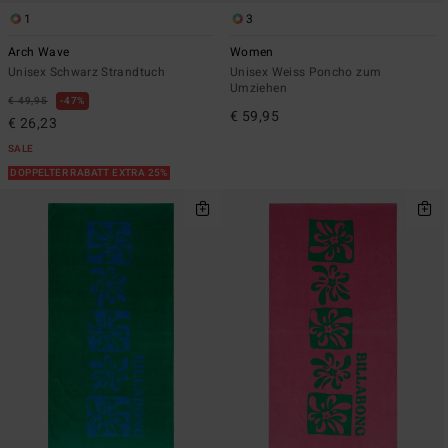
1
3
Arch Wave
Women
Unisex Schwarz Strandtuch
Unisex Weiss Poncho zum
Umziehen
€ 49,95
47%
€ 59,95
€ 26,23
SALE
DOPPELTER RABATT EXTRA 25%