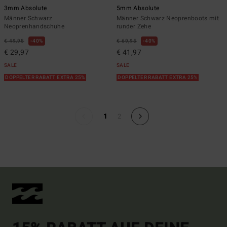
3mm Absolute
5mm Absolute
Männer Schwarz
Männer Schwarz Neoprenboots mit
Neoprenhandschuhe
runder Zehe
€ 49,95
40%
€ 69,95
40%
€ 29,97
€ 41,97
SALE
SALE
DOPPELTER RABATT EXTRA 25%
DOPPELTER RABATT EXTRA 25%
1
2