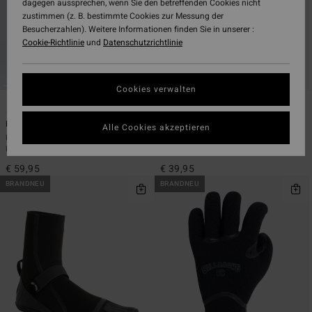
dagegen aussprechen, wenn Sie den betreffenden Cookies nicht
zustimmen (z. B. bestimmte Cookies zur Messung der
Besucherzahlen). Weitere Informationen finden Sie in unserer :
Cookie-Richtlinie
und
Datenschutzrichtlinie
Cookies verwalten
4
1
Hooded Poncho
Absolute Core 2mm
Alle Cookies akzeptieren
Unisex Schwarz Poncho zum
Männer Schwarz
Umziehen
Neoprenhandschuhe
€ 59,95
€ 39,95
BRANDNEU
BRANDNEU