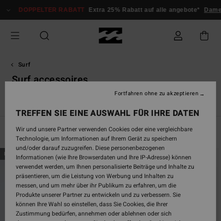
Direkt
OPPELTER RABATT
Extra 25% Rabatt auf alle angebote*
Damen
Herr
zur
Produkt
Auswahl
springen
Surf
Surf accessoires
Fortfahren ohne zu akzeptieren
e
Surf Accessoires
Lycras & Surf Bikinis
Mädchen-Neopren
TREFFEN SIE EINE AUSWAHL FÜR IHRE DATEN
Wir und unsere Partner verwenden Cookies oder eine vergleichbare
Filtern & Sortieren
49
Ergebnisse
Technologie, um Informationen auf Ihrem Gerät zu speichern
und/oder darauf zuzugreifen. Diese personenbezogenen
Direkt
Überspringen
BRANDNEU
BRANDNEU
Informationen (wie Ihre Browserdaten und Ihre IP-Adresse) können
zu
und
verwendet werden, um Ihnen personalisierte Beiträge und Inhalte zu
den
filtern
präsentieren, um die Leistung von Werbung und Inhalten zu
Filterkriterien
nach
messen, und um mehr über ihr Publikum zu erfahren, um die
springen
Produkte unserer Partner zu entwickeln und zu verbessern. Sie
können Ihre Wahl so einstellen, dass Sie Cookies, die Ihrer
Zustimmung bedürfen, annehmen oder ablehnen oder sich