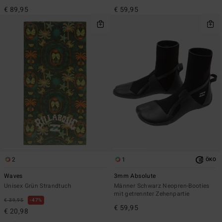
€ 89,95
€ 59,95
2
1
ÖKO
Waves
3mm Absolute
Unisex Grün Strandtuch
Männer Schwarz Neopren-Booties
mit getrennter Zehenpartie
€ 39,95
47%
€ 59,95
€ 20,98