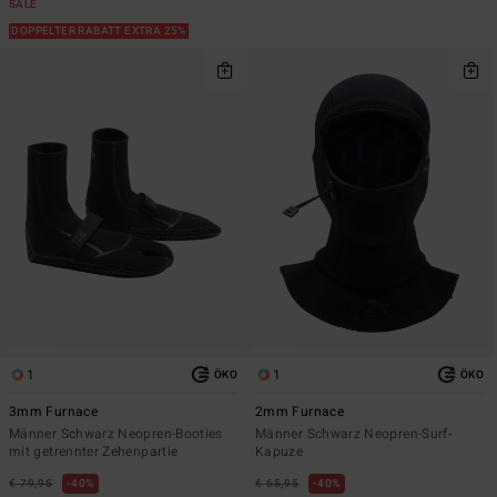
SALE
DOPPELTER RABATT EXTRA 25%
1
1
ÖKO
ÖKO
3mm Furnace
2mm Furnace
Männer Schwarz Neopren-Booties
Männer Schwarz Neopren-Surf-
mit getrennter Zehenpartie
Kapuze
€ 79,95
40%
€ 65,95
40%