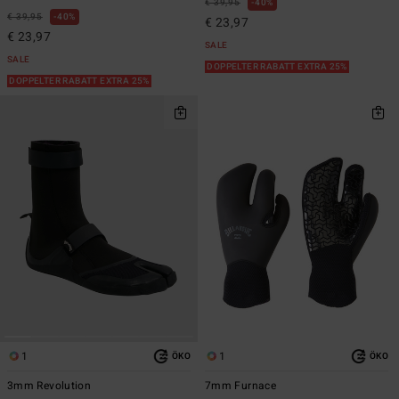
€ 39,95
40%
€ 39,95
40%
€ 23,97
€ 23,97
SALE
SALE
DOPPELTER RABATT EXTRA 25%
DOPPELTER RABATT EXTRA 25%
1
1
ÖKO
ÖKO
3mm Revolution
7mm Furnace