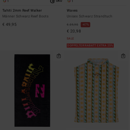
1
1
ÖKO
Tahiti 2mm Reef Walker
Waves
Männer Schwarz Reef Boots
Unisex Schwarz Strandtuch
€ 49,95
€ 39,95
47%
€ 20,98
SALE
DOPPELTER RABATT EXTRA 25%