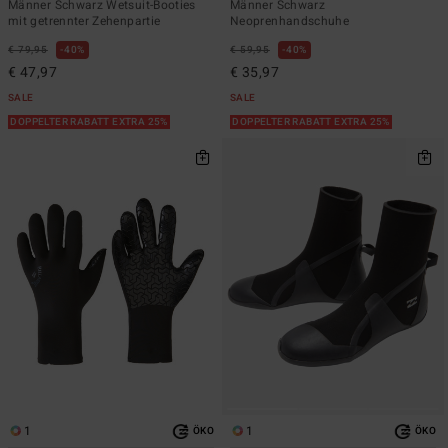
Männer Schwarz Wetsuit-Booties
Männer Schwarz
mit getrennter Zehenpartie
Neoprenhandschuhe
€ 79,95
40%
€ 59,95
40%
€ 47,97
€ 35,97
SALE
SALE
DOPPELTER RABATT EXTRA 25%
DOPPELTER RABATT EXTRA 25%
1
1
ÖKO
ÖKO