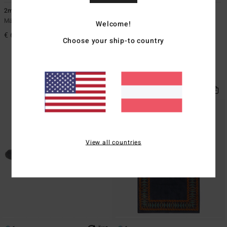
2mm Pro
Otis Arch
Männer Schwarz Reef Boots
Unisex Schwarz Strandtuch
Welcome!
€ 69,95
€ 45,95
47%
Choose your ship-to country
€ 24,13
SALE
DOPPELTER RABATT EXTRA 25%
View all countries