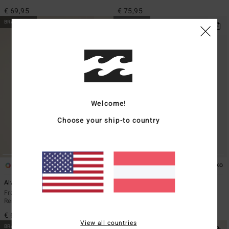
€ 69,95
€ 75,95
BRANDNEU
BRANDNEU
Welcome!
Choose your ship-to country
4
3
ÖKO
ÖKO
Always Looking
Surfing In Town
Frauen Schwarz Kapuzenpulli mit
Frauen Grau Sweatshirt
Reißverschluss
€ 49,95
€ 65,95
View all countries
BRANDNEU
BRANDNEU