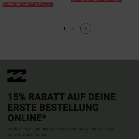
DOPPELTER RABATT EXTRA 25%
1
2
15% RABATT AUF DEINE
ERSTE BESTELLUNG
ONLINE*
Melde dich an, um immer die neuesten News und exklusive
Angebote zu erhalten.