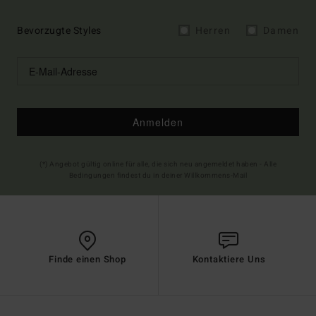
Bevorzugte Styles
Herren
Damen
Anmelden
(*) Angebot gültig online für alle, die sich neu angemeldet haben - Alle
Bedingungen findest du in deiner Willkommens-Mail
Finde einen Shop
Kontaktiere Uns