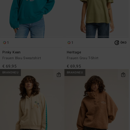
1
1
ÖKO
Pinky Keen
Heritage
Frauen Blau Sweatshirt
Frauen Grau T-Shirt
€ 69,95
€ 69,95
BRANDNEU
BRANDNEU