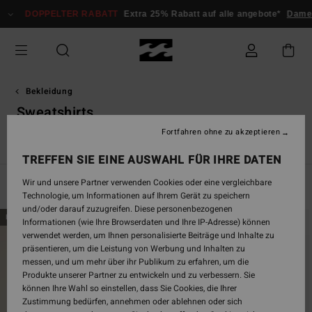
Direkt
PPELTER RABATT
Extra 25% Rabatt auf alle angebote*
Damen
Herre
zur
Produkt
Auswahl
springen
Bekleidung
Sweatshirts
Fortfahren ohne zu akzeptieren
en & Mäntel
Sweatshirts
Fleeceartikel
Corduroy Lovers
TREFFEN SIE EINE AUSWAHL FÜR IHRE DATEN
Wir und unsere Partner verwenden Cookies oder eine vergleichbare
Filtern & Sortieren
75
Ergebnisse
Technologie, um Informationen auf Ihrem Gerät zu speichern
und/oder darauf zuzugreifen. Diese personenbezogenen
Direkt
Überspringen
BRANDNEU
BRANDNEU
Informationen (wie Ihre Browserdaten und Ihre IP-Adresse) können
zu
und
verwendet werden, um Ihnen personalisierte Beiträge und Inhalte zu
den
filtern
präsentieren, um die Leistung von Werbung und Inhalten zu
Filterkriterien
nach
messen, und um mehr über ihr Publikum zu erfahren, um die
springen
Produkte unserer Partner zu entwickeln und zu verbessern. Sie
können Ihre Wahl so einstellen, dass Sie Cookies, die Ihrer
Zustimmung bedürfen, annehmen oder ablehnen oder sich