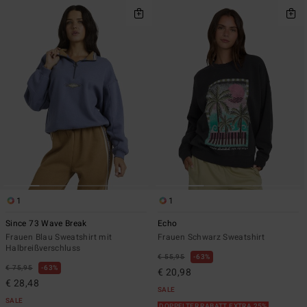
1
1
Since 73 Wave Break
Echo
Frauen Blau Sweatshirt mit
Frauen Schwarz Sweatshirt
Halbreißverschluss
€ 55,95
63%
€ 75,95
63%
€ 20,98
€ 28,48
SALE
SALE
DOPPELTER RABATT EXTRA 25%