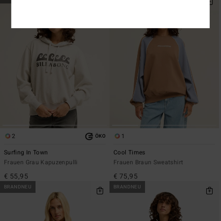
2
1
ÖKO
Surfing In Town
Cool Times
Frauen Grau Kapuzenpulli
Frauen Braun Sweatshirt
€ 55,95
€ 75,95
BRANDNEU
BRANDNEU