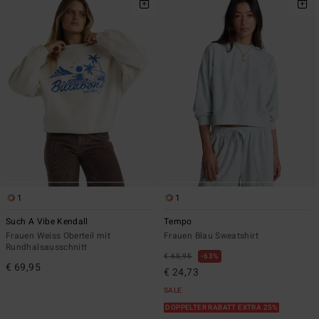
1
1
Such A Vibe Kendall
Tempo
Frauen Weiss Oberteil mit
Frauen Blau Sweatshirt
Rundhalsausschnitt
€ 65,95
63%
€ 69,95
€ 24,73
SALE
DOPPELTER RABATT EXTRA 25%