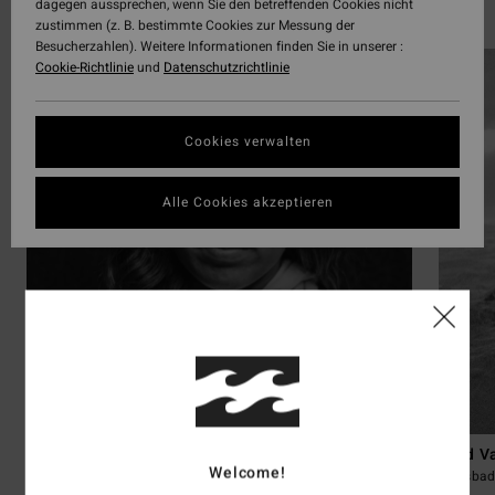
dagegen aussprechen, wenn Sie den betreffenden Cookies nicht
Ontdek de 25 atleten
zustimmen (z. B. bestimmte Cookies zur Messung der
Besucherzahlen). Weitere Informationen finden Sie in unserer :
Cookie-Richtlinie
und
Datenschutzrichtlinie
Cookies verwalten
Alle Cookies akzeptieren
Gabriela Dinis
Reid V
Welcome!
Lisboa, Portugal
Carlsbad