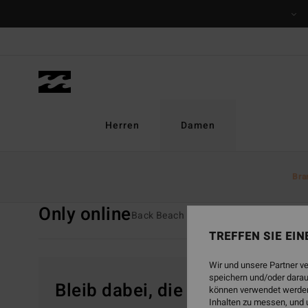
Direkt
zur
Produkt
Auswahl
springen
Herren
Damen
Startseite
Damen
Kollektionen
Only Online
Bra
Only online
Back Beach
Surf Capsule
Sunsc
TREFFEN SIE EI
Wir und unsere Partner v
speichern und/oder darau
Bleib dabei, die Produkte sind
können verwendet werden,
Inhalten zu messen, und 