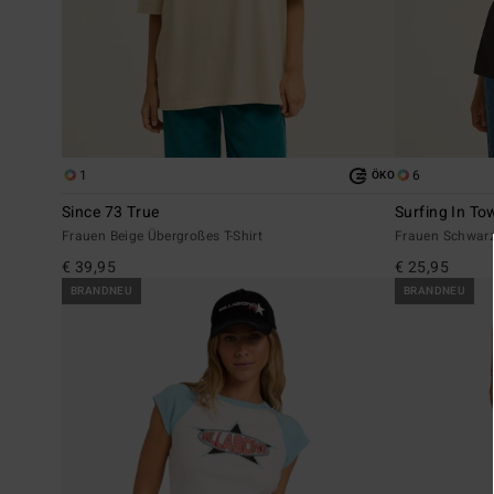
1
6
ÖKO
Since 73 True
Surfing In To
Frauen Beige Übergroßes T-Shirt
Frauen Schwarz 
€ 39,95
€ 25,95
BRANDNEU
BRANDNEU