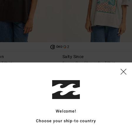
2
ÖKO
wn
Salty Since
T-Shirt
Frauen Grau Übergroßes T-Shirt
€ 39,95
BRANDNEU
Welcome!
Choose your ship-to country