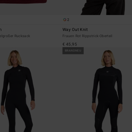
2
m
Way Out Knit
telgroßer Rucksack
Frauen Rot Rippstrick-Oberteil
€ 45,95
BRANDNEU