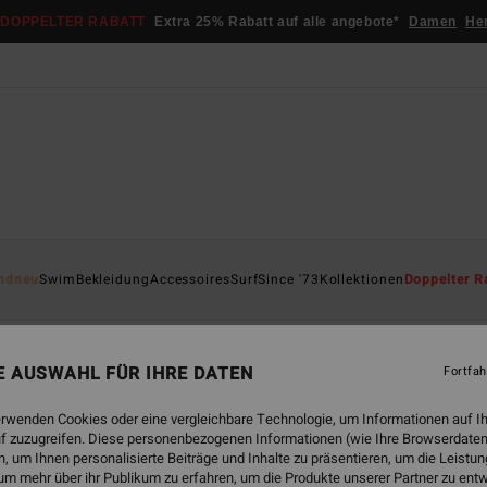
DOPPELTER RABATT
Extra 25% Rabatt auf alle angebote*
Damen
He
ndneu
Swim
Bekleidung
Accessoires
Surf
Since '73
Kollektionen
Doppelter R
ape
Sol Searcher
Essentials
TY Williams
Öko
Adventure
NE AUSWAHL FÜR IHRE DATEN
Fortfah
erwenden Cookies oder eine vergleichbare Technologie, um Informationen auf I
f zuzugreifen. Diese personenbezogenen Informationen (wie Ihre Browserdaten
 bald wieder da
 um Ihnen personalisierte Beiträge und Inhalte zu präsentieren, um die Leist
um mehr über ihr Publikum zu erfahren, um die Produkte unserer Partner zu ent