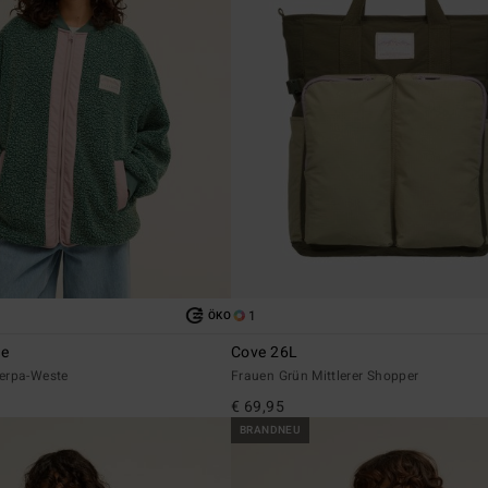
1
ÖKO
re
Cove 26L
erpa-Weste
Frauen Grün Mittlerer Shopper
€ 69,95
BRANDNEU