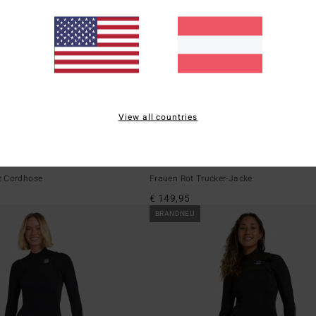
View all countries
2
d
Cord In Love
z Cordhose
Frauen Rot Trucker-Jacke
€ 149,95
BRANDNEU