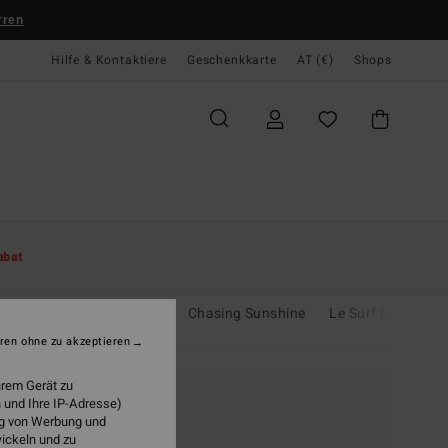
rren
Hilfe & Kontaktiere
Geschenkkarte
AT (€)
Shops
abat
 Division
Only Online
Chasing Sunshine
Le Surf Le Love
ren ohne zu akzeptieren
hrem Gerät zu
 und Ihre IP-Adresse)
ung von Werbung und
wickeln und zu