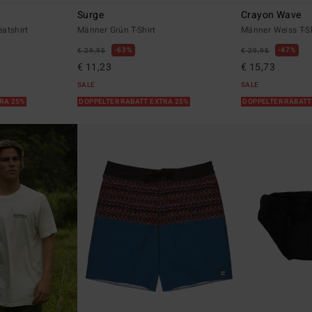
Surge
Crayon Wave
atshirt
Männer Grün T-Shirt
Männer Weiss T-Sh
63%
47%
€ 29,95
€ 29,95
€ 11,23
€ 15,73
SALE
SALE
TRA 25%
DOPPELTER RABATT EXTRA 25%
DOPPELTER RABATT