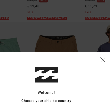
63%
63%
€ 35,95
€ 29,95
€ 13,48
€ 11,23
SALE
SALE
TRA 25%
DOPPELTER RABATT EXTRA 25%
DOPPELTER RABATT
Welcome!
2
1
ÖKO
ÖKO
Choose your ship-to country
Surftrek Transport 19"
Russell Spence