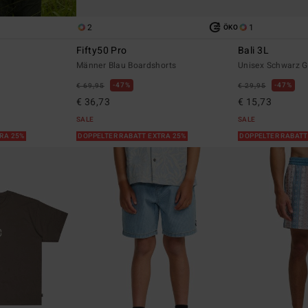
2
1
ÖKO
Fifty50 Pro
Bali 3L
Männer Blau Boardshorts
Unisex Schwarz G
47%
47%
€ 69,95
€ 29,95
€ 36,73
€ 15,73
SALE
SALE
TRA 25%
DOPPELTER RABATT EXTRA 25%
DOPPELTER RABATT