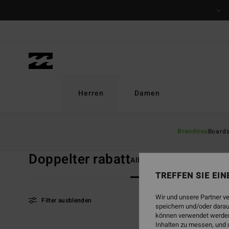
Direkt
zur
Produkt
Auswahl
springen
Herren
Damen
Startseite
Herren
Doppelter Rabatt
Brandneu
Board
Doppelter rabatt
Alle ansehen
Boardshort
TREFFEN SIE EI
Wir und unsere Partner v
Filter ausblenden
speichern und/oder darau
können verwendet werden,
Inhalten zu messen, und 
Direkt
Überspringen