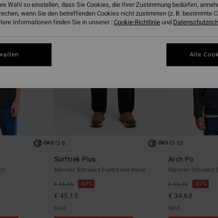
hre Wahl so einstellen, dass Sie Cookies, die Ihrer Zustimmung bedürfen, ann
rechen, wenn Sie den betreffenden Cookies nicht zustimmen (z. B. bestimmte 
ere Informationen finden Sie in unserer :
Cookie-Richtlinie
und
Datenschutzricht
walten
Alle Cook
6
10
ÖKO
ÖKO
Surftrek Plus
Arch Po
rt
Männer Schwarz Funktions-Hose
Männer Schwarz S
47%
47%
€ 85,95
€ 65,95
€ 45,13
€ 34,63
SALE
SALE