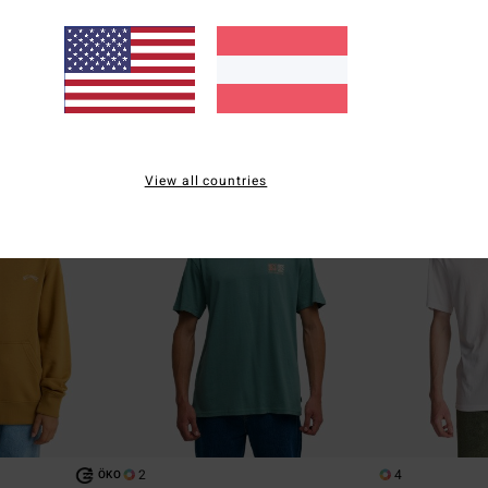
mshorts
Männer Braun Walkshorts
Männer Blau T-Shi
55%
63%
€ 65,95
€ 35,95
€ 29,68
€ 13,48
SALE
SALE
TRA 25%
DOPPELTER RABATT EXTRA 25%
DOPPELTER RABATT
View all countries
2
4
ÖKO