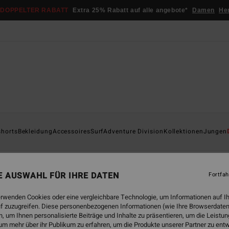
DOPPELTER RABATT
Extra 25% Rabatt auf alle angebote*
Damen
He
shorts
Bekleidung
Accessoires
Surf
Adventure Division
Kollektionen
Jungen
s
Bekleidung
Accessoires
Neoprenanzüge
Bekleidung & 
NE AUSWAHL FÜR IHRE DATEN
Fortfah
erwenden Cookies oder eine vergleichbare Technologie, um Informationen auf I
f zuzugreifen. Diese personenbezogenen Informationen (wie Ihre Browserdaten
 um Ihnen personalisierte Beiträge und Inhalte zu präsentieren, um die Leist
um mehr über ihr Publikum zu erfahren, um die Produkte unserer Partner zu ent