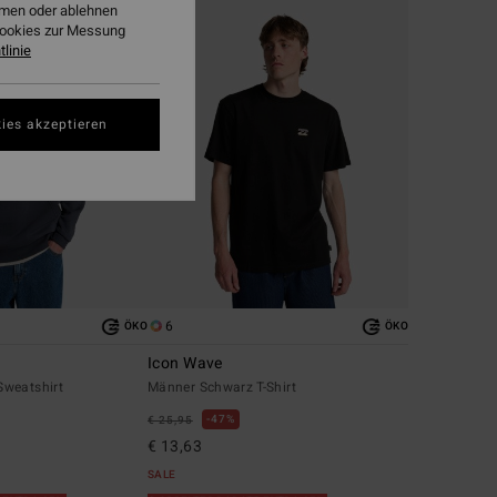
ehmen oder ablehnen
Cookies zur Messung
linie
ies akzeptieren
6
ÖKO
ÖKO
Icon Wave
weatshirt
Männer Schwarz T-Shirt
47%
€ 25,95
€ 13,63
SALE