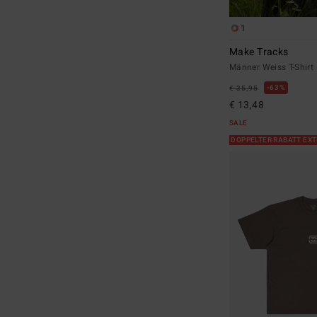
1
Make Tracks
Männer Weiss T-Shirt
63%
€ 35,95
€ 13,48
SALE
DOPPELTER RABATT EX