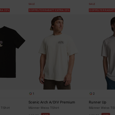
SALE
SALE
TRA 25%
DOPPELTER RABATT EXTRA 25%
DOPPELTER RABATT
1
2
Scenic Arch A/DIV Premium
Runner Up
T-Shirt
Männer Weiss T-Shirt
Männer Weiss T-Sh