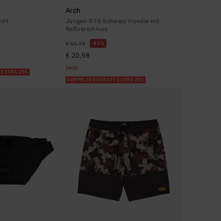
Arch
irt
Jungen 8-16 Schwarz Hoodie mit
Reißverschluss
63%
€ 55,95
€ 20,98
SALE
 EXTRA 25%
DOPPELTER RABATT EXTRA 25%