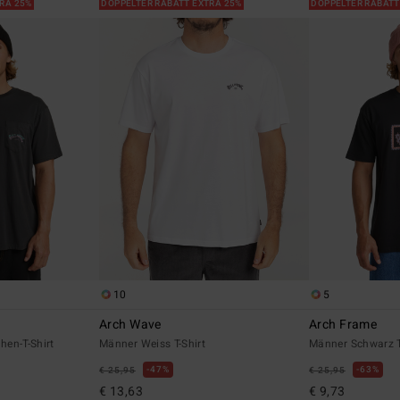
TRA 25%
DOPPELTER RABATT EXTRA 25%
DOPPELTER RABATT
10
5
Arch Wave
Arch Frame
en-T-Shirt
Männer Weiss T-Shirt
Männer Schwarz T
47%
63%
€ 25,95
€ 25,95
€ 13,63
€ 9,73