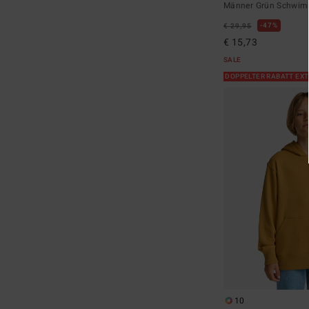
Männer Grün Schwim
47%
€ 29,95
€ 15,73
SALE
DOPPELTER RABATT EX
10