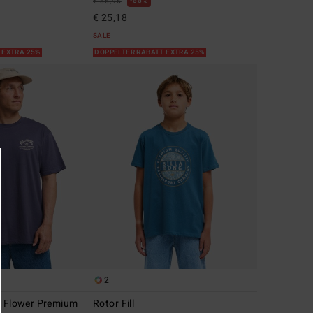
55%
€ 55,95
€ 25,18
SALE
 EXTRA 25%
DOPPELTER RABATT EXTRA 25%
2
r Flower Premium
Rotor Fill