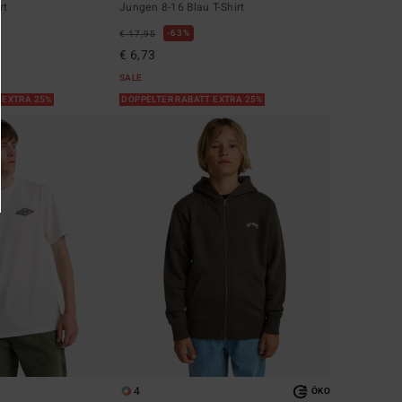
rt
Jungen 8-16 Blau T-Shirt
63%
€ 17,95
€ 6,73
SALE
 EXTRA 25%
DOPPELTER RABATT EXTRA 25%
4
ÖKO