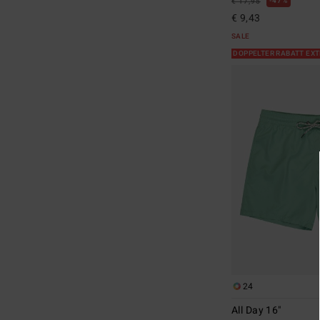
47%
€ 17,95
€ 9,43
SALE
DOPPELTER RABATT EX
24
All Day 16"