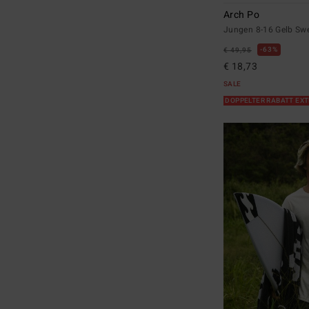
Arch Po
Jungen 8-16 Gelb Swe
63%
€ 49,95
€ 18,73
SALE
DOPPELTER RABATT EX