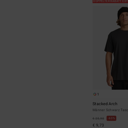
DOPPELTER RABATT EX
1
Stacked Arch
Männer Schwarz Tasch
63%
€ 25,95
€ 9,73