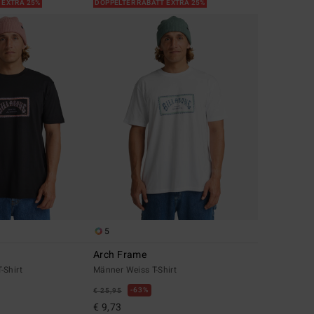
 EXTRA 25%
DOPPELTER RABATT EXTRA 25%
5
Arch Frame
-Shirt
Männer Weiss T-Shirt
63%
€ 25,95
€ 9,73