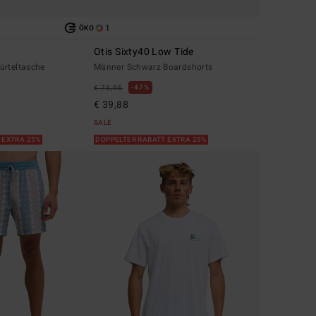
1
ÖKO
Otis Sixty40 Low Tide
ürteltasche
Männer Schwarz Boardshorts
47%
€ 75,95
€ 39,88
SALE
 EXTRA 25%
DOPPELTER RABATT EXTRA 25%