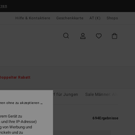
rren
Hilfe & Kontaktiere
Geschenkkarte
AT (€)
Shops
Doppelter Rabatt
Accesoires für Jungs
Surf für Jungen
Sale Männer: Alle Angeb
ren ohne zu akzeptieren
hrem Gerät zu
694
Ergebnisse
 und Ihre IP-Adresse)
ung von Werbung und
wickeln und zu