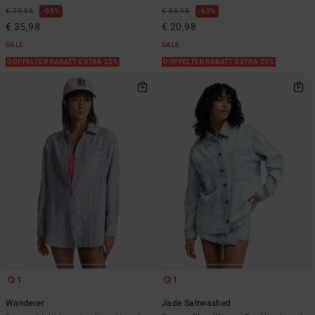
€ 79,95
55%
€ 55,95
63%
€ 35,98
€ 20,98
SALE
SALE
DOPPELTER RABATT EXTRA 25%
DOPPELTER RABATT EXTRA 25%
1
1
Wanderer
Jade Saltwashed