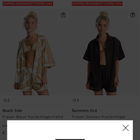
DOPPELTER RABATT EXTRA 25%
DOPPELTER RABATT EXTRA 25%
2
2
Beach Side
Summers End
Frauen Braun Kurzärmliges Hemd
Frauen Schwarz Kurzärmliges
Hemd
€ 59,95
63%
€ 65,95
55%
€ 22,48
€ 29,68