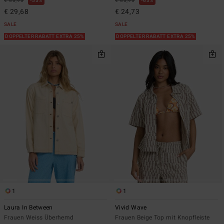
€ 65,95
55%
€ 65,95
63%
€ 29,68
€ 24,73
SALE
SALE
DOPPELTER RABATT EXTRA 25%
DOPPELTER RABATT EXTRA 25%
1
1
Laura In Between
Vivid Wave
Frauen Weiss Überhemd
Frauen Beige Top mit Knopfleiste