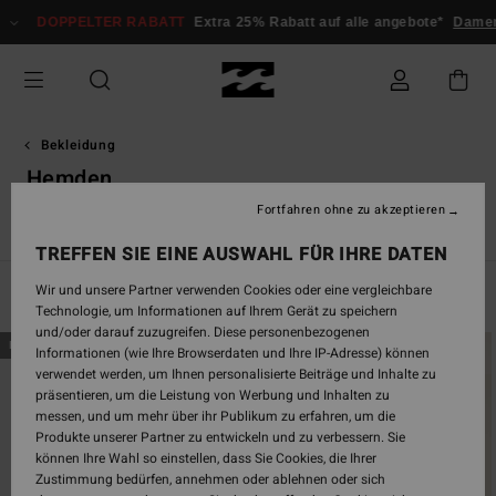
Direkt
DOPPELTER RABATT
Extra 25% Rabatt auf alle angebote*
Damen
He
zur
Produkt
Auswahl
springen
Bekleidung
Hemden
Fortfahren ohne zu akzeptieren
s
Hemden
Kleider
Shorts & Röcke
Sets
Einteiler
Je
TREFFEN SIE EINE AUSWAHL FÜR IHRE DATEN
Wir und unsere Partner verwenden Cookies oder eine vergleichbare
Filtern & Sortieren
27
Ergebnisse
Technologie, um Informationen auf Ihrem Gerät zu speichern
und/oder darauf zuzugreifen. Diese personenbezogenen
Direkt
Überspringen
BRANDNEU
BRANDNEU
Informationen (wie Ihre Browserdaten und Ihre IP-Adresse) können
zu
und
verwendet werden, um Ihnen personalisierte Beiträge und Inhalte zu
den
filtern
präsentieren, um die Leistung von Werbung und Inhalten zu
Filterkriterien
nach
messen, und um mehr über ihr Publikum zu erfahren, um die
springen
Produkte unserer Partner zu entwickeln und zu verbessern. Sie
können Ihre Wahl so einstellen, dass Sie Cookies, die Ihrer
Zustimmung bedürfen, annehmen oder ablehnen oder sich