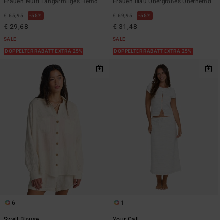
Frauen Multi Langärmliges Hemd
Frauen Blau Übergroßes Überhemd
€ 65,95
55%
€ 69,95
55%
€ 29,68
€ 31,48
SALE
SALE
DOPPELTER RABATT EXTRA 25%
DOPPELTER RABATT EXTRA 25%
6
1
Swell Blouse
Your Call