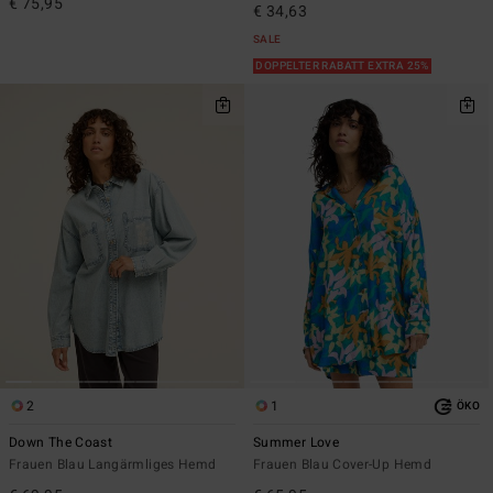
€ 75,95
€ 34,63
SALE
DOPPELTER RABATT EXTRA 25%
2
1
ÖKO
Down The Coast
Summer Love
Frauen Blau Langärmliges Hemd
Frauen Blau Cover-Up Hemd