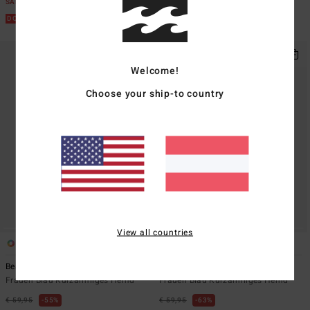
SALE
SALE
DOPPELTER RABATT EXTRA 25%
DOPPELTER RABATT EXTRA 25%
Welcome!
Choose your ship-to country
View all countries
2
1
Beach Side
Laura Somewhere
Frauen Blau Kurzärmliges Hemd
Frauen Blau Kurzärmliges Hemd
€ 59,95
55%
€ 59,95
63%