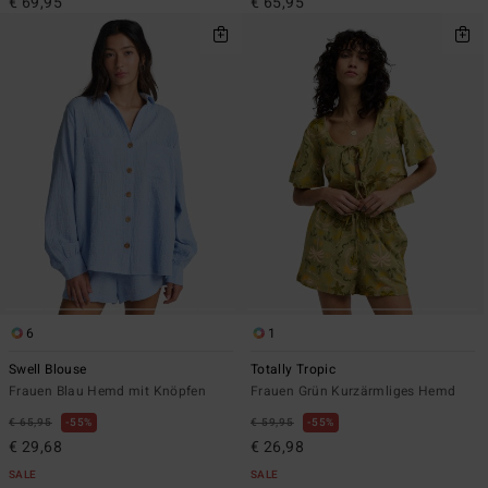
€ 69,95
€ 65,95
6
1
Swell Blouse
Totally Tropic
Frauen Blau Hemd mit Knöpfen
Frauen Grün Kurzärmliges Hemd
€ 65,95
55%
€ 59,95
55%
€ 29,68
€ 26,98
SALE
SALE