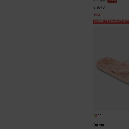
47%
€ 17,95
€ 9,43
SALE
DOPPELTER RABATT EX
11
Dama