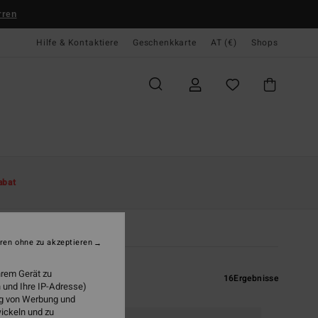
rren
Hilfe & Kontaktiere
Geschenkkarte
AT (€)
Shops
abat
ren ohne zu akzeptieren
hrem Gerät zu
16
Ergebnisse
 und Ihre IP-Adresse)
ung von Werbung und
wickeln und zu