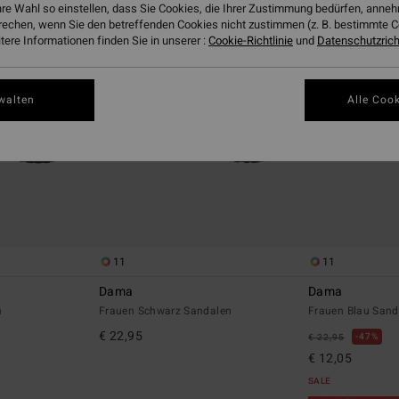
hre Wahl so einstellen, dass Sie Cookies, die Ihrer Zustimmung bedürfen, ann
rechen, wenn Sie den betreffenden Cookies nicht zustimmen (z. B. bestimmte 
ere Informationen finden Sie in unserer :
Cookie-Richtlinie
und
Datenschutzricht
walten
Alle Cook
11
11
Dama
Dama
n
Frauen Schwarz Sandalen
Frauen Blau Sand
€ 22,95
47%
€ 22,95
€ 12,05
SALE