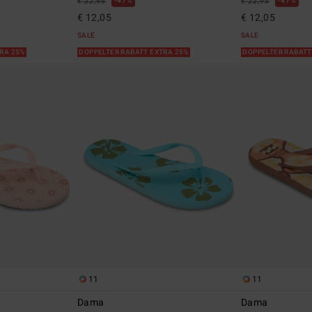
47%
47%
€ 22,95
€ 22,95
€ 12,05
€ 12,05
SALE
SALE
TRA 25%
DOPPELTER RABATT EXTRA 25%
DOPPELTER RABATT
11
11
Dama
Dama