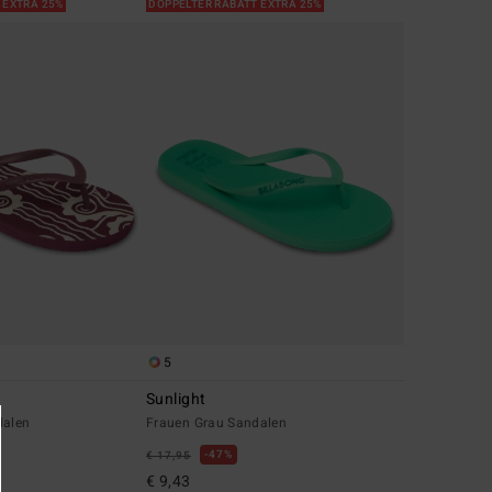
 EXTRA 25%
DOPPELTER RABATT EXTRA 25%
5
Sunlight
dalen
Frauen Grau Sandalen
47%
€ 17,95
€ 9,43