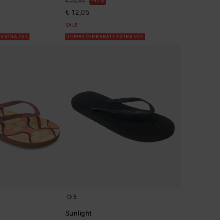
47%
€ 22,95
€ 12,05
SALE
 EXTRA 25%
DOPPELTER RABATT EXTRA 25%
5
Sunlight