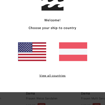
SALE
SALE
TRA 25%
DOPPELTER RABATT EXTRA 25%
DOPPELTER RABATT
Welcome!
Choose your ship-to country
View all countries
11
11
Dama
Dama
n
Frauen Weiss Sandalen
Frauen Multi San