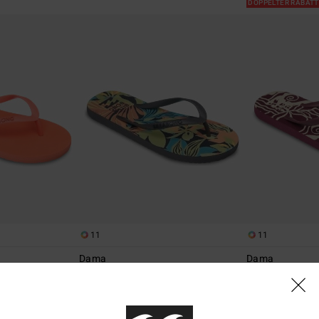
DOPPELTER RABATT
11
11
Dama
Dama
len
Frauen Multi Sandalen
Frauen Multi San
47%
47%
€ 22,95
€ 22,95
€ 12,05
€ 12,05