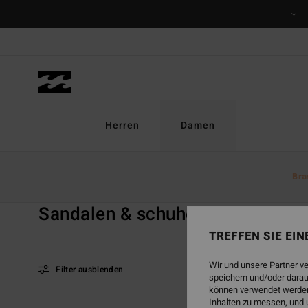
Direkt
zur
Produkt
Auswahl
springen
Herren
Damen
Startseite
Damen
Accessoires
Sandalen & Schuhe
Bra
Sandalen & schuhe
Alle ansehen
Zehent
TREFFEN SIE EI
Wir und unsere Partner v
Filter ausblenden
speichern und/oder darau
können verwendet werden,
Inhalten zu messen, und 
Direkt
Überspringen