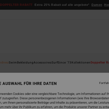
DOPPELTER RABATT
Extra 25% Rabatt auf alle angebote*
Damen
He
ndneu
Swim
Bekleidung
Accessoires
Surf
Since '73
Kollektionen
Doppelter R
renner
NE AUSWAHL FÜR IHRE DATEN
Fortfah
erwenden Cookies oder eine vergleichbare Technologie, um Informationen auf I
f zuzugreifen. Diese personenbezogenen Informationen (wie Ihre Browserdaten
 um Ihnen personalisierte Beiträge und Inhalte zu präsentieren, um die Leist
um mehr über ihr Publikum zu erfahren, um die Produkte unserer Partner zu ent