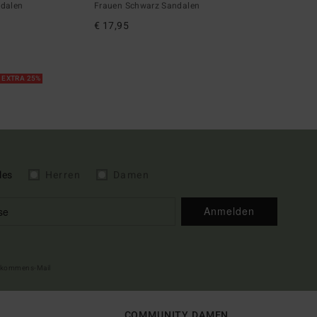
ndalen
Frauen Schwarz Sandalen
€ 17,95
 EXTRA 25%
les
Herren
Damen
Anmelden
illkommens-Mail
COMMUNITY DAMEN