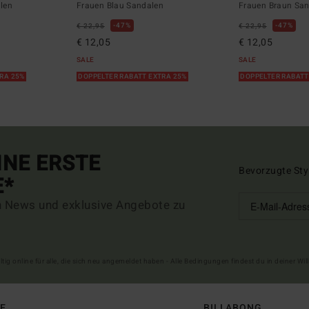
len
Frauen Blau Sandalen
Frauen Braun Sa
47%
47%
€ 22,95
€ 22,95
€ 12,05
€ 12,05
SALE
SALE
TRA 25%
DOPPELTER RABATT EXTRA 25%
DOPPELTER RABATT
INE ERSTE
Bevorzugte Sty
E*
n News und exklusive Angebote zu
ltig online für alle, die sich neu angemeldet haben - Alle Bedingungen findest du in deiner W
FE
BILLABONG