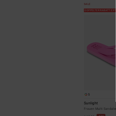
SALE
DOPPELTER RABATT EX
5
Sunlight
Frauen Multi Sandale