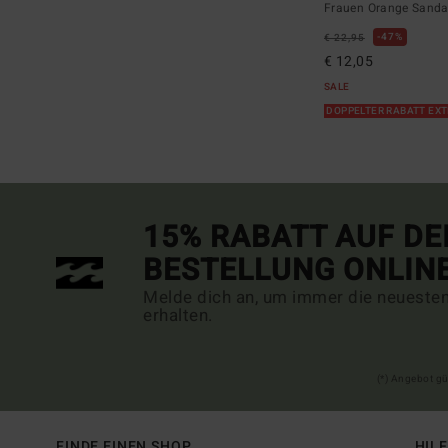
Frauen Orange Sanda
47%
€ 22,95
€ 12,05
SALE
DOPPELTER RABATT EX
15% RABATT AUF DE
BESTELLUNG ONLIN
Melde dich an, um immer die neueste
erhalten.
(*) Angebot gü
FINDE EINEN SHOP
HIL