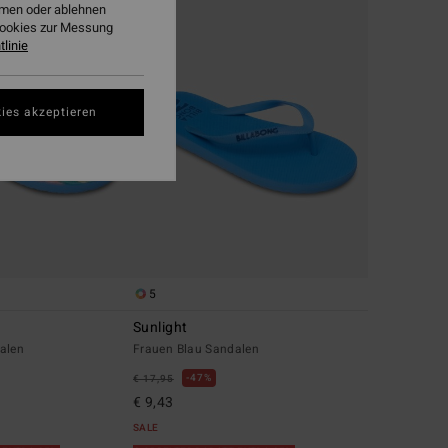
ehmen oder ablehnen
Cookies zur Messung
linie
ies akzeptieren
5
Sunlight
alen
Frauen Blau Sandalen
47%
€ 17,95
€ 9,43
SALE