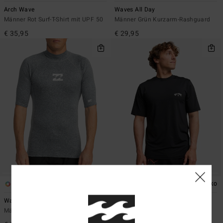
Arch Wave
Waves All Day
Männer Rot Surf-T-Shirt mit UPF 50
Männer Grün Kurzarm-Rashguard
€ 35,95
€ 29,95
4
2
ÖKO
ÖKO
Waves All Day
Arch Wave
Männer Grau Kurzarm-Rashguard
Männer Schwarz Surf-T-Shirt mit
UPF 50