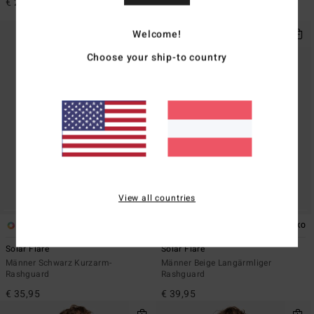
€ 29,95
€ 35,95
Welcome!
Choose your ship-to country
View all countries
2
1
ÖKO
ÖKO
Solar Flare
Solar Flare
Männer Schwarz Kurzarm-
Männer Beige Langärmliger
Rashguard
Rashguard
€ 35,95
€ 39,95