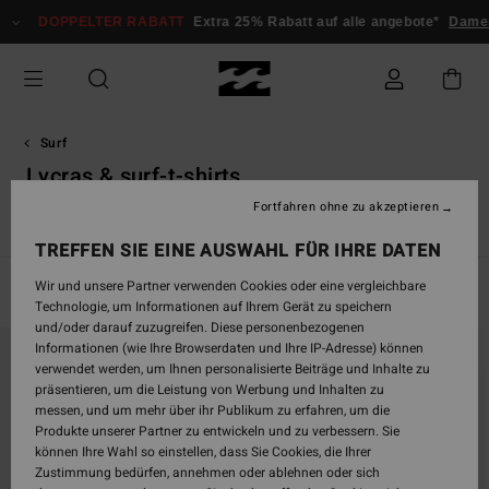
Direkt
DOPPELTER RABATT
Extra 25% Rabatt auf alle angebote*
Dam
zur
Produkt
Auswahl
springen
Surf
Lycras & surf-t-shirts
Fortfahren ohne zu akzeptieren
s
Lycras & Surf-T-Shirts
Accessoires
Neoprenanzüge Junge
TREFFEN SIE EINE AUSWAHL FÜR IHRE DATEN
Wir und unsere Partner verwenden Cookies oder eine vergleichbare
Filtern & Sortieren
15
Ergebnisse
Technologie, um Informationen auf Ihrem Gerät zu speichern
und/oder darauf zuzugreifen. Diese personenbezogenen
Direkt
Überspringen
Informationen (wie Ihre Browserdaten und Ihre IP-Adresse) können
zu
und
verwendet werden, um Ihnen personalisierte Beiträge und Inhalte zu
den
filtern
präsentieren, um die Leistung von Werbung und Inhalten zu
Filterkriterien
nach
messen, und um mehr über ihr Publikum zu erfahren, um die
springen
Produkte unserer Partner zu entwickeln und zu verbessern. Sie
können Ihre Wahl so einstellen, dass Sie Cookies, die Ihrer
Zustimmung bedürfen, annehmen oder ablehnen oder sich