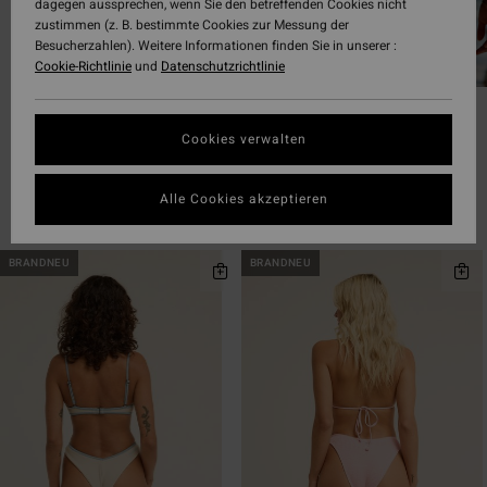
dagegen aussprechen, wenn Sie den betreffenden Cookies nicht
zustimmen (z. B. bestimmte Cookies zur Messung der
Besucherzahlen). Weitere Informationen finden Sie in unserer :
Cookie-Richtlinie
und
Datenschutzrichtlinie
Skimpy
Medium
Cookies verwalten
Alle Cookies akzeptieren
Filtern & Sortieren
158
Ergebnisse
Direkt
Überspringen
BRANDNEU
BRANDNEU
zu
und
den
filtern
Filterkriterien
nach
springen