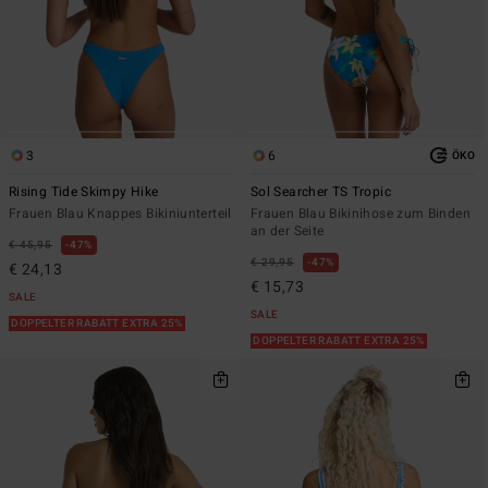
3
6
ÖKO
Rising Tide Skimpy Hike
Sol Searcher TS Tropic
Frauen Blau Knappes Bikiniunterteil
Frauen Blau Bikinihose zum Binden
an der Seite
€ 45,95
47%
€ 29,95
47%
€ 24,13
€ 15,73
SALE
SALE
DOPPELTER RABATT EXTRA 25%
DOPPELTER RABATT EXTRA 25%