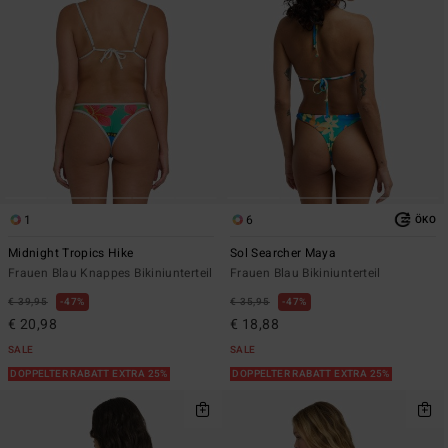
1
6
ÖKO
Midnight Tropics Hike
Sol Searcher Maya
Frauen Blau Knappes Bikiniunterteil
Frauen Blau Bikiniunterteil
€ 39,95
47%
€ 35,95
47%
€ 20,98
€ 18,88
SALE
SALE
DOPPELTER RABATT EXTRA 25%
DOPPELTER RABATT EXTRA 25%