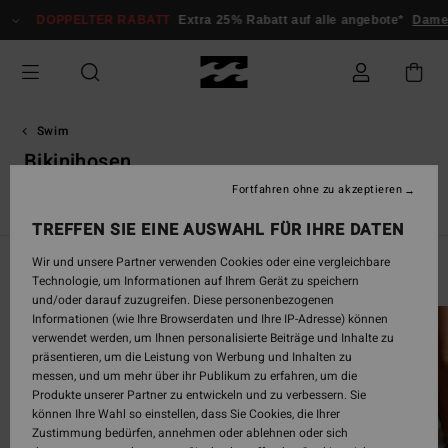
Direkt
PPELTER RABATT
Extra 25% Rabatt auf alle angebote*
Damen
Herren
zur
Produkt
Auswahl
springen
Swim
Bikinihosen
Fortfahren ohne zu akzeptieren
s
Bikinihosen
Badeanzüge
Bademode Unifarben
Surf Bik
TREFFEN SIE EINE AUSWAHL FÜR IHRE DATEN
Wir und unsere Partner verwenden Cookies oder eine vergleichbare
Swim Guide
Technologie, um Informationen auf Ihrem Gerät zu speichern
und/oder darauf zuzugreifen. Diese personenbezogenen
Informationen (wie Ihre Browserdaten und Ihre IP-Adresse) können
verwendet werden, um Ihnen personalisierte Beiträge und Inhalte zu
präsentieren, um die Leistung von Werbung und Inhalten zu
messen, und um mehr über ihr Publikum zu erfahren, um die
Produkte unserer Partner zu entwickeln und zu verbessern. Sie
können Ihre Wahl so einstellen, dass Sie Cookies, die Ihrer
Zustimmung bedürfen, annehmen oder ablehnen oder sich