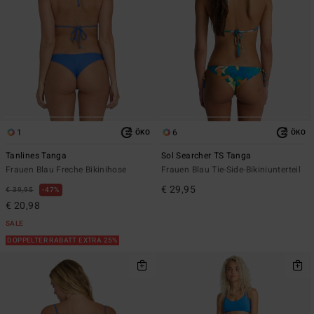
1
6
ÖKO
ÖKO
Tanlines Tanga
Sol Searcher TS Tanga
Frauen Blau Freche Bikinihose
Frauen Blau Tie-Side-Bikiniunterteil
€ 29,95
€ 39,95
47%
€ 20,98
SALE
DOPPELTER RABATT EXTRA 25%