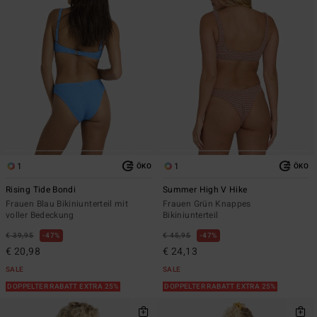
1
1
ÖKO
ÖKO
Rising Tide Bondi
Summer High V Hike
Frauen Blau Bikiniunterteil mit
Frauen Grün Knappes
voller Bedeckung
Bikiniunterteil
€ 39,95
47%
€ 45,95
47%
€ 20,98
€ 24,13
SALE
SALE
DOPPELTER RABATT EXTRA 25%
DOPPELTER RABATT EXTRA 25%