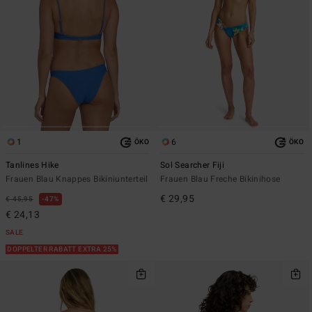
1
6
ÖKO
ÖKO
Tanlines Hike
Sol Searcher Fiji
Frauen Blau Knappes Bikiniunterteil
Frauen Blau Freche Bikinihose
€ 29,95
€ 45,95
47%
€ 24,13
SALE
DOPPELTER RABATT EXTRA 25%