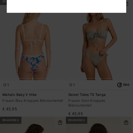
BRANDNEU
BRANDNEU
1
1
ÖKO
Mahalo Baby V Hike
Secret Tides TS Tanga
Frauen Blau Knappes Bikiniunterteil
Frauen Grün Knappes
Bikiniunterteil
€ 45,95
€ 45,95
BRANDNEU
BRANDNEU