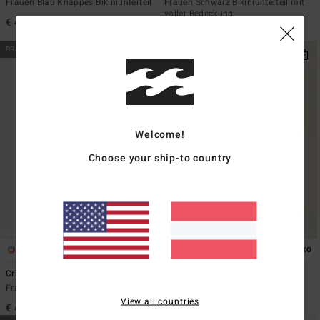
Frauen Blau Knappes Bikiniunterteil
Frauen Schwarz Bikiniunterteil mit
voller Bedeckung
€ 45,95
€ 55,95
BRANDNEU
BRANDNEU
Welcome!
Choose your ship-to country
1
2
ÖKO
Crinkle Crush Cocoa
Summer High Surf Short
Frauen Gelb Knappes Bikiniunterteil
Frauen Rosa Badeshorts-Unterteil
View all countries
€ 45,95
€ 49,95