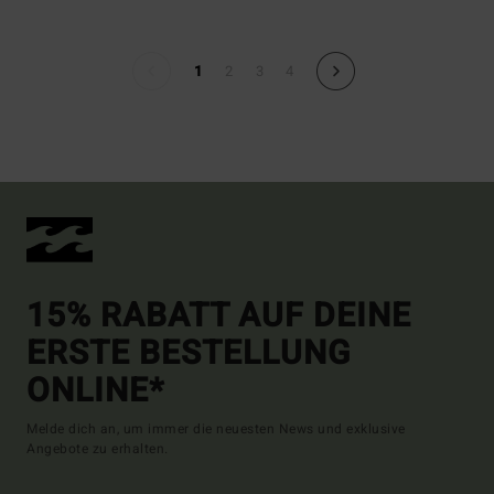
1
2
3
4
15% RABATT AUF DEINE
ERSTE BESTELLUNG
ONLINE*
Melde dich an, um immer die neuesten News und exklusive
Angebote zu erhalten.