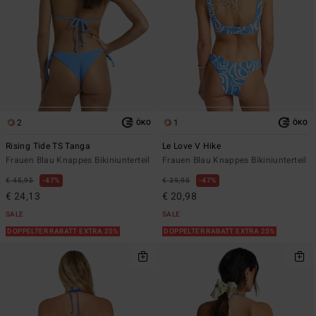
2
1
ÖKO
ÖKO
Rising Tide TS Tanga
Le Love V Hike
Frauen Blau Knappes Bikiniunterteil
Frauen Blau Knappes Bikiniunterteil
€ 45,95
47%
€ 39,95
47%
€ 24,13
€ 20,98
SALE
SALE
DOPPELTER RABATT EXTRA 25%
DOPPELTER RABATT EXTRA 25%