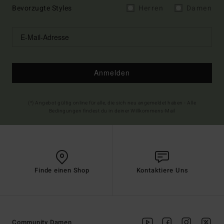
Bevorzugte Styles
Herren
Damen
Anmelden
(*) Angebot gültig online für alle, die sich neu angemeldet haben - Alle
Bedingungen findest du in deiner Willkommens-Mail
Finde einen Shop
Kontaktiere Uns
Community Damen