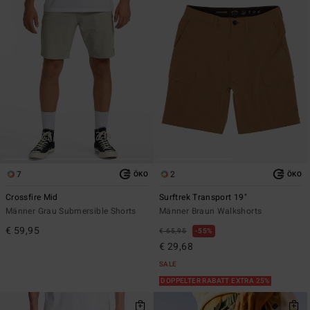
7
2
ÖKO
ÖKO
Crossfire Mid
Surftrek Transport 19"
Männer Grau Submersible Shorts
Männer Braun Walkshorts
€ 59,95
€ 65,95
55%
€ 29,68
SALE
DOPPELTER RABATT EXTRA 25%