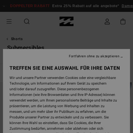
Direkt
DOPPELTER RABATT
Extra 25% Rabatt auf alle angebote*
Damen
He
zur
Produkt
Auswahl
springen
Shorts
Submersibles
Fortfahren ohne zu akzeptieren
TREFFEN SIE EINE AUSWAHL FÜR IHRE DATEN
Filtern & Sortieren
25
Ergebnisse
Wir und unsere Partner verwenden Cookies oder eine vergleichbare
Technologie, um Informationen auf Ihrem Gerät zu speichern
Direkt
Überspringen
und/oder darauf zuzugreifen. Diese personenbezogenen
zu
und
Informationen (wie Ihre Browserdaten und Ihre IP-Adresse) können
den
filtern
verwendet werden, um Ihnen personalisierte Beiträge und Inhalte zu
Filterkriterien
nach
präsentieren, um die Leistung von Werbung und Inhalten zu
springen
messen, und um mehr über ihr Publikum zu erfahren, um die
Produkte unserer Partner zu entwickeln und zu verbessern. Sie
können Ihre Wahl so einstellen, dass Sie Cookies, die Ihrer
Zustimmung bedürfen, annehmen oder ablehnen oder sich