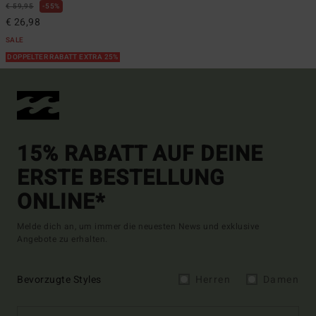
€ 59,95
55%
€ 26,98
SALE
DOPPELTER RABATT EXTRA 25%
15% RABATT AUF DEINE
ERSTE BESTELLUNG
ONLINE*
Melde dich an, um immer die neuesten News und exklusive
Angebote zu erhalten.
Bevorzugte Styles
Herren
Damen