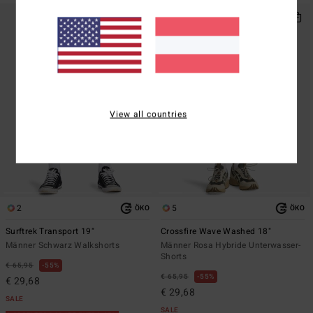
View all countries
2
5
ÖKO
ÖKO
Surftrek Transport 19"
Crossfire Wave Washed 18"
Männer Schwarz Walkshorts
Männer Rosa Hybride Unterwasser-
Shorts
€ 65,95
55%
€ 65,95
55%
€ 29,68
€ 29,68
SALE
SALE