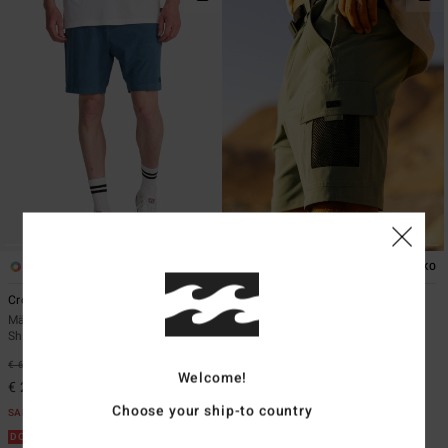
5
1
ÖKO
ÖKO
Crossfire Wave Washed 18"
Surftrek Elastic Cargo
Männer Blau Hybride Unterwasser-
Männer Grün Elastische Shorts
Shorts
€ 69,95
55%
€ 65,95
55%
€ 31,48
Welcome!
€ 29,68
SALE
Choose your ship-to country
SALE
DOPPELTER RABATT EXTRA 25%
DOPPELTER RABATT EXTRA 25%