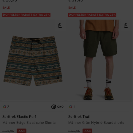
€ 26,98
€ 31,48
SALE
SALE
DOPPELTER RABATT EXTRA 25%
DOPPELTER RABATT EXTRA 25%
2
1
ÖKO
Surftrek Elastic Perf
Surftrek Trail
Männer Beige Elastische Shorts
Männer Grün Hybrid-Boardshorts
€ 59,95
55%
€ 65,95
55%