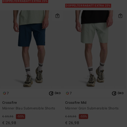
DOPPELTER RABATT EXTRA 25%
DOPPELTER RABATT EXTRA 25%
7
7
ÖKO
ÖKO
Crossfire
Crossfire Mid
Männer Blau Submersible Shorts
Männer Grün Submersible Shorts
€ 59,95
55%
€ 59,95
55%
€ 26,98
€ 26,98