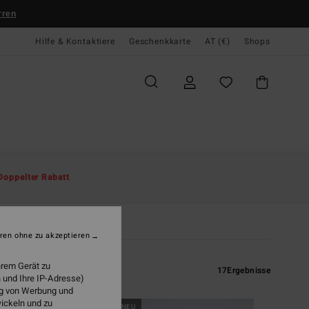
rren
Hilfe & Kontaktiere
Geschenkkarte
AT (€)
Shops
Doppelter Rabatt
ren ohne zu akzeptieren
hrem Gerät zu
17
Ergebnisse
 und Ihre IP-Adresse)
ung von Werbung und
wickeln und zu
BRANDNEU