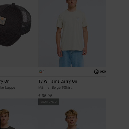
1
ÖKO
ry On
Ty Williams Carry On
ckerkappe
Männer Beige T-Shirt
€ 35,95
BRANDNEU