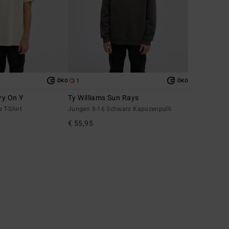
1
ÖKO
ÖKO
ry On Y
Ty Williams Sun Rays
 T-Shirt
Jungen 8-16 Schwarz Kapuzenpulli
€ 55,95