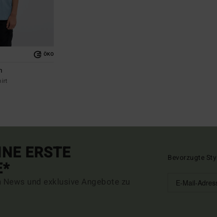
ÖKO
n
irt
INE ERSTE
Bevorzugte Sty
E*
n News und exklusive Angebote zu