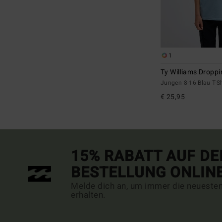
1
Ty Williams Droppi
Jungen 8-16 Blau T-Sh
€ 25,95
15% RABATT AUF DE
BESTELLUNG ONLIN
Melde dich an, um immer die neueste
erhalten.