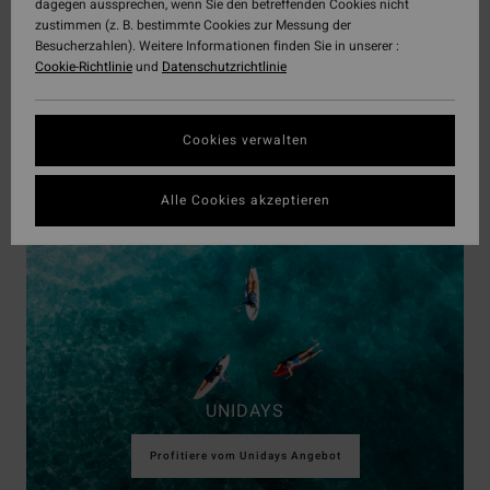
dagegen aussprechen, wenn Sie den betreffenden Cookies nicht
zustimmen (z. B. bestimmte Cookies zur Messung der
Besucherzahlen). Weitere Informationen finden Sie in unserer :
Cookie-Richtlinie
und
Datenschutzrichtlinie
STUDENT BEANS
Nutze das Student Beans Angebot
Cookies verwalten
Alle Cookies akzeptieren
UNIDAYS
Profitiere vom Unidays Angebot