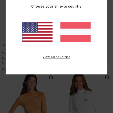
Choose your ship-to country
5
1
ÖKO
Tropic Surf
Paddle Pusher
View all countries
Frauen Grün Langärmliges Surf-T-
Frauen Blau Langärmliger, kürzerer
Shirt mit UPF 50
Rashguard
€ 35,95
€ 59,95