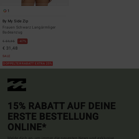
1
By My Side Zip
Frauen Schwarz Langärmliger
Badeanzug
€ 59,95
47%
€ 31,48
SALE
DOPPELTER RABATT EXTRA 25%
15% RABATT AUF DEINE
ERSTE BESTELLUNG
ONLINE*
Melde dich an, um immer die neuesten News und exklusive