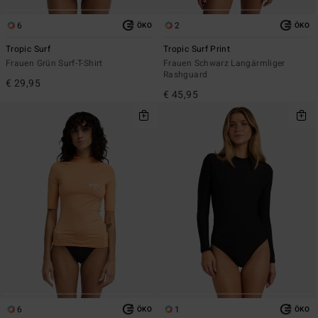
6
2
ÖKO
ÖKO
Tropic Surf
Tropic Surf Print
Frauen Grün Surf-T-Shirt
Frauen Schwarz Langärmliger
Rashguard
€ 29,95
€ 45,95
6
1
ÖKO
ÖKO