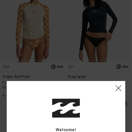
2
1
ÖKO
ÖKO
Tropic Surf Print
Crop Lycra
Frauen Weiss Langärmliger
Frauen Schwarz Langärmliger,
Rashguard
kürzerer Rashguard
€ 45,95
€ 35,95
Welcome!