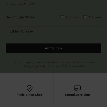
Angebote zu erhalten.
Bevorzugte Styles
Herren
Damen
Anmelden
(*) Angebot gültig online für alle, die sich neu angemeldet haben - Alle
Bedingungen findest du in deiner Willkommens-Mail
Finde einen Shop
Kontaktiere Uns