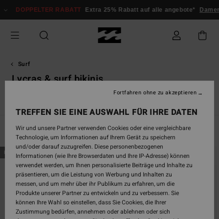
Direkt
DOPPELTER RABATT
Extra 25% Rabatt auf alle angebote*
Damen
He
zur
Produkt
Auswahl
springen
Surf
Lycras & surf bikinis
Fortfahren ohne zu akzeptieren
s
Lycras & Surf Bikinis
Mädchen-Neoprenanzüge
Wetsuit G
TREFFEN SIE EINE AUSWAHL FÜR IHRE DATEN
Wir und unsere Partner verwenden Cookies oder eine vergleichbare
Filtern & Sortieren
27
Ergebnisse
Technologie, um Informationen auf Ihrem Gerät zu speichern
und/oder darauf zuzugreifen. Diese personenbezogenen
Direkt
Überspringen
BRANDNEU
BRANDNEU
Informationen (wie Ihre Browserdaten und Ihre IP-Adresse) können
zu
und
verwendet werden, um Ihnen personalisierte Beiträge und Inhalte zu
den
filtern
präsentieren, um die Leistung von Werbung und Inhalten zu
Filterkriterien
nach
messen, und um mehr über ihr Publikum zu erfahren, um die
springen
Produkte unserer Partner zu entwickeln und zu verbessern. Sie
können Ihre Wahl so einstellen, dass Sie Cookies, die Ihrer
Zustimmung bedürfen, annehmen oder ablehnen oder sich