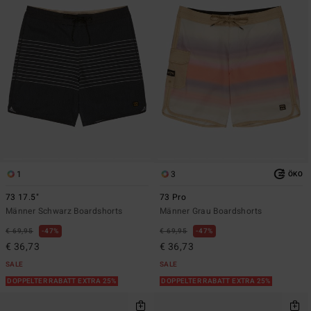
1
3
ÖKO
73 17.5"
73 Pro
Männer Schwarz Boardshorts
Männer Grau Boardshorts
€ 69,95
47%
€ 69,95
47%
€ 36,73
€ 36,73
SALE
SALE
DOPPELTER RABATT EXTRA 25%
DOPPELTER RABATT EXTRA 25%