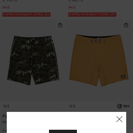
SALE
SALE
DOPPELTER RABATT EXTRA 25%
DOPPELTER RABATT EXTRA 25%
2
5
ÖKO
Piped Pro
Every Other Day Low Tide
Männer Grau Boardshorts
Männer Gelb Boardshorts
€ 65,95
47%
€ 55,95
47%