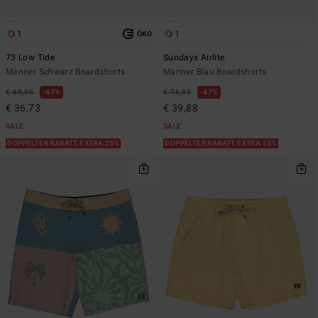
1
1
ÖKO
73 Low Tide
Sundays Airlite
Männer Schwarz Boardshorts
Männer Blau Boardshorts
€ 69,95
47%
€ 75,95
47%
€ 36,73
€ 39,88
SALE
SALE
DOPPELTER RABATT EXTRA 25%
DOPPELTER RABATT EXTRA 25%