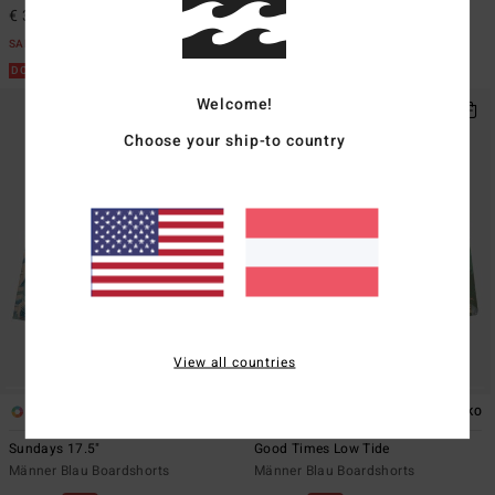
€ 34,63
€ 29,38
SALE
SALE
DOPPELTER RABATT EXTRA 25%
DOPPELTER RABATT EXTRA 25%
Welcome!
Choose your ship-to country
View all countries
1
3
ÖKO
Sundays 17.5"
Good Times Low Tide
Männer Blau Boardshorts
Männer Blau Boardshorts