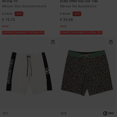
All Day 16"
Every Other Day Low Tide
Männer Grün Schwimmshorts
Männer Rot Boardshorts
€ 29,95
47%
€ 55,95
47%
€ 15,73
€ 29,38
SALE
SALE
DOPPELTER RABATT EXTRA 25%
DOPPELTER RABATT EXTRA 25%
1
3
ÖKO