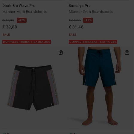
Dbah Bio Wave Pro
Sundays Pro
Männer Multi Boardshorts
Männer Grün Boardshorts
€ 75,95
47%
€ 59,95
47%
€ 39,88
€ 31,48
SALE
SALE
DOPPELTER RABATT EXTRA 25%
DOPPELTER RABATT EXTRA 25%