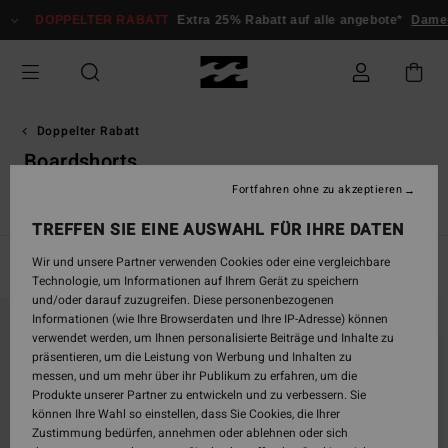
Direkt
PELTER RABATT
Extra 25% Rabatt auf alle angebote*
Damen
Herren
zur
Produkt
Auswahl
springen
Doppelter Rabatt
Boardshorts
Fortfahren ohne zu akzeptieren
n
Boardshorts
Bekleidung
Accessoires
Neoprenanzüge
TREFFEN SIE EINE AUSWAHL FÜR IHRE DATEN
Wir und unsere Partner verwenden Cookies oder eine vergleichbare
Filtern & Sortieren
64
Ergebnisse
Technologie, um Informationen auf Ihrem Gerät zu speichern
und/oder darauf zuzugreifen. Diese personenbezogenen
Direkt
Überspringen
Informationen (wie Ihre Browserdaten und Ihre IP-Adresse) können
zu
und
verwendet werden, um Ihnen personalisierte Beiträge und Inhalte zu
den
filtern
präsentieren, um die Leistung von Werbung und Inhalten zu
Filterkriterien
nach
messen, und um mehr über ihr Publikum zu erfahren, um die
springen
Produkte unserer Partner zu entwickeln und zu verbessern. Sie
können Ihre Wahl so einstellen, dass Sie Cookies, die Ihrer
Zustimmung bedürfen, annehmen oder ablehnen oder sich