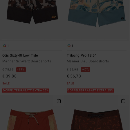
1
1
Otis Sixty40 Low Tide
Tribong Pro 18.5"
Männer Schwarz Boardshorts
Männer Blau Boardshorts
€ 75,95
47%
€ 69,95
47%
€ 39,88
€ 36,73
SALE
SALE
DOPPELTER RABATT EXTRA 25%
DOPPELTER RABATT EXTRA 25%