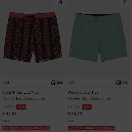
3
2
ÖKO
ÖKO
Good Times Low Tide
Wategos Low Tide
Männer Blau Boardshorts
Männer Grün Boardshorts
€ 65,95
47%
€ 69,95
47%
€ 34,63
€ 36,73
SALE
SALE
DOPPELTER RABATT EXTRA 25%
DOPPELTER RABATT EXTRA 25%