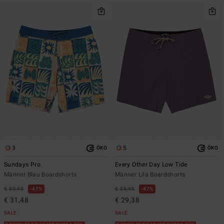
3
5
ÖKO
ÖKO
Sundays Pro
Every Other Day Low Tide
Männer Blau Boardshorts
Männer Lila Boardshorts
€ 59,95
47%
€ 55,95
47%
€ 31,48
€ 29,38
SALE
SALE