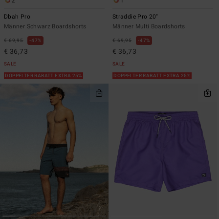
2
1
Dbah Pro
Straddie Pro 20"
Männer Schwarz Boardshorts
Männer Multi Boardshorts
€ 69,95
47%
€ 69,95
47%
€ 36,73
€ 36,73
SALE
SALE
DOPPELTER RABATT EXTRA 25%
DOPPELTER RABATT EXTRA 25%