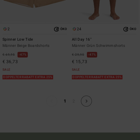
2
24
ÖKO
ÖKO
Spinner Low Tide
All Day 16"
Männer Beige Boardshorts
Männer Grün Schwimmshorts
€ 69,95
47%
€ 29,95
47%
€ 36,73
€ 15,73
SALE
SALE
DOPPELTER RABATT EXTRA 25%
DOPPELTER RABATT EXTRA 25%
1
2