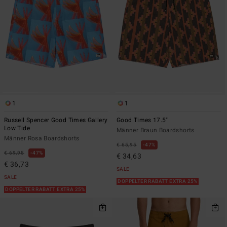
1
1
Russell Spencer Good Times Gallery
Good Times 17.5"
Low Tide
Männer Braun Boardshorts
Männer Rosa Boardshorts
€ 65,95
47%
€ 69,95
47%
€ 34,63
€ 36,73
SALE
SALE
DOPPELTER RABATT EXTRA 25%
DOPPELTER RABATT EXTRA 25%