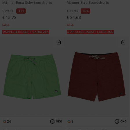
Männer Rosa Schwimmshorts
Männer Blau Boardshorts
€ 29,95
47%
€ 65,95
47%
€ 15,73
€ 34,63
SALE
SALE
DOPPELTER RABATT EXTRA 25%
DOPPELTER RABATT EXTRA 25%
24
5
ÖKO
ÖKO