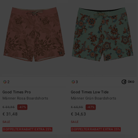
2
3
ÖKO
Good Times Pro
Good Times Low Tide
Männer Rosa Boardshorts
Männer Grün Boardshorts
€ 59,95
47%
€ 65,95
47%
€ 31,48
€ 34,63
SALE
SALE
DOPPELTER RABATT EXTRA 25%
DOPPELTER RABATT EXTRA 25%