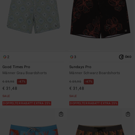
2
3
ÖKO
Good Times Pro
Sundays Pro
Männer Grau Boardshorts
Männer Schwarz Boardshorts
€ 59,95
47%
€ 59,95
47%
€ 31,48
€ 31,48
SALE
SALE
DOPPELTER RABATT EXTRA 25%
DOPPELTER RABATT EXTRA 25%