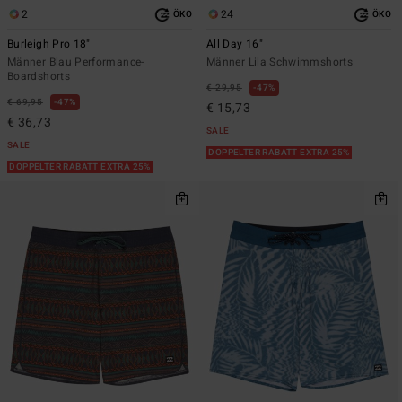
2
24
ÖKO
ÖKO
Burleigh Pro 18"
All Day 16"
Männer Blau Performance-
Männer Lila Schwimmshorts
Boardshorts
€ 29,95
47%
€ 69,95
47%
€ 15,73
€ 36,73
SALE
SALE
DOPPELTER RABATT EXTRA 25%
DOPPELTER RABATT EXTRA 25%