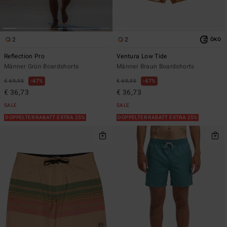
2
2
ÖKO
Reflection Pro
Ventura Low Tide
Männer Grün Boardshorts
Männer Braun Boardshorts
€ 69,95
47%
€ 69,95
47%
€ 36,73
€ 36,73
SALE
SALE
DOPPELTER RABATT EXTRA 25%
DOPPELTER RABATT EXTRA 25%