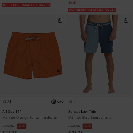
SALE
DOPPELTER RABATT EXTRA 25%
DOPPELTER RABATT EXTRA 25%
24
1
ÖKO
All Day 16"
Sunset Low Tide
Männer Orange Schwimmshorts
Männer Blau Boardshorts
€ 29,95
47%
€ 69,95
47%
€ 15,73
€ 36,73