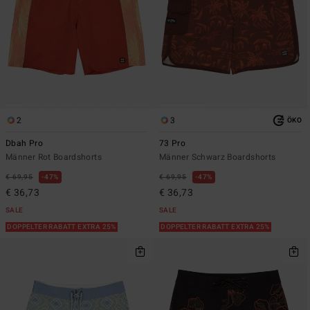
2
3
ÖKO
Dbah Pro
73 Pro
Männer Rot Boardshorts
Männer Schwarz Boardshorts
€ 69,95
47%
€ 69,95
47%
€ 36,73
€ 36,73
SALE
SALE
DOPPELTER RABATT EXTRA 25%
DOPPELTER RABATT EXTRA 25%