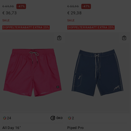
€ 69,95
47%
€ 55,95
47%
€ 36,73
€ 29,38
SALE
SALE
DOPPELTER RABATT EXTRA 25%
DOPPELTER RABATT EXTRA 25%
24
2
ÖKO
All Day 16"
Piped Pro