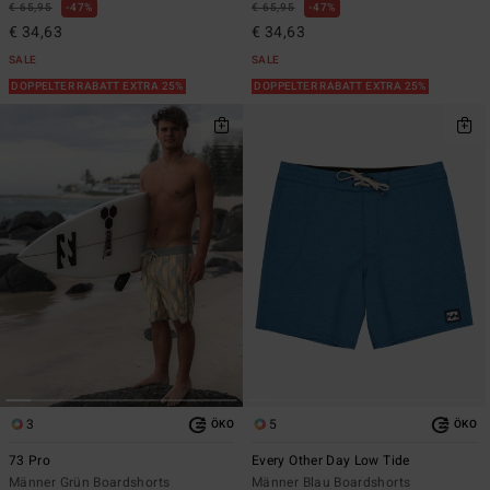
€ 65,95
47%
€ 65,95
47%
€ 34,63
€ 34,63
SALE
SALE
DOPPELTER RABATT EXTRA 25%
DOPPELTER RABATT EXTRA 25%
3
5
ÖKO
ÖKO
73 Pro
Every Other Day Low Tide
Männer Grün Boardshorts
Männer Blau Boardshorts