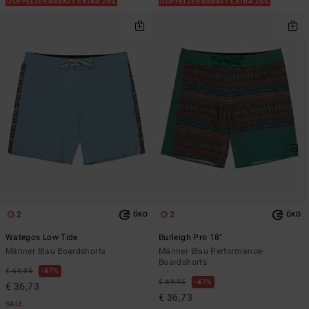
DOPPELTER RABATT EXTRA 25%
DOPPELTER RABATT EXTRA 25%
2
2
ÖKO
ÖKO
Wategos Low Tide
Burleigh Pro 18"
Männer Blau Boardshorts
Männer Blau Performance-
Boardshorts
€ 69,95
47%
€ 69,95
47%
€ 36,73
€ 36,73
SALE