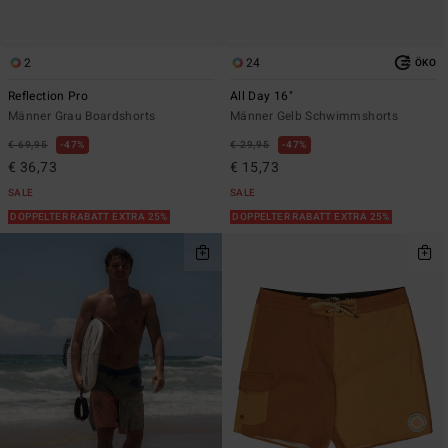
2
24
ÖKO
Reflection Pro
All Day 16"
Männer Grau Boardshorts
Männer Gelb Schwimmshorts
€ 69,95
47%
€ 29,95
47%
€ 36,73
€ 15,73
SALE
SALE
DOPPELTER RABATT EXTRA 25%
DOPPELTER RABATT EXTRA 25%