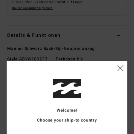
Dieses Produkt ist derzeit nicht auf Lager.
Kaufen Sie andere Optionen
Details & Funktionen
Männer Schwarz Back-Zip-Neoprenanzug
Style
ABYW100233
Farbcode
blk
Funktionen
Kollektion:
Foil-Kollektion
Stoff:
Außenstoff aus strapazierfähigem Superflex-
Neopren-Nylon-Mischgewebe
Jersey mit Silicone Stretch innen
Welcome!
Neopren-Schaum: Superlight Foam aus upgecycelten
Choose your ship-to country
Autoreifen und Neoprenresten, verbindet großartiges
Wärmerückhaltevermögen und hohen Stretch