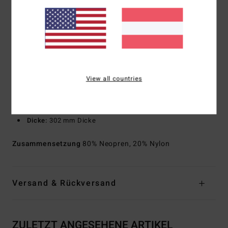
Teilweise recycelt
Naht außen: Flachnähte, die geschlossen aber nicht
versiegelt sind
Nahtdetail innen:
Verstärktes Melco-Spot-Band an
Stellen mit hoher Belastung
Hals:
Stehkragen
View all countries
Ärmel:
Lange Ärmel
Schnitt:
Langärmliger, voller Anzug
Anziehsystem:
Reißverschluss am Rücken
Dicke:
302 mm Dicke
Zusammensetzung
80% Neopren, 20% Nylon
Versand & Rückversand
ZULETZT ANGESEHENE ARTIKEL