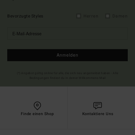
Bevorzugte Styles
Herren
Damen
Anmelden
(*) Angebot gültig online für alle, die sich neu angemeldet haben - Alle
Bedingungen findest du in deiner Willkommens-Mail
Finde einen Shop
Kontaktiere Uns