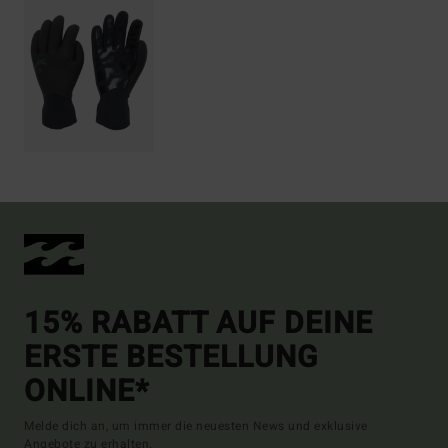
15% RABATT AUF DEINE
ERSTE BESTELLUNG
ONLINE*
Melde dich an, um immer die neuesten News und exklusive
Angebote zu erhalten.