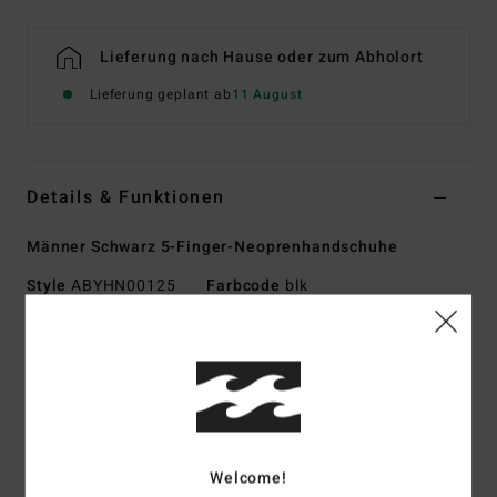
Lieferung nach Hause oder zum Abholort
Lieferung geplant ab
11 August
Details & Funktionen
Männer Schwarz 5-Finger-Neoprenhandschuhe
Style
ABYHN00125
Farbcode
blk
Funktionen
Kollektion:
Wetsuit Accessories-Kollektion
Material:
PRO STRETCH – weicherer, leichterer, 100 %
recycelter Stoff außen
Silicone Stretch am Stoff innen
Welcome!
Neopren-Schaumtyp:
SMART Foam – überragendes