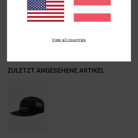
Zusammensetzung
[Hauptstoff] 57 % Polyester, 43 %
Baumwolle
View all countries
Versand & Rückversand
ZULETZT ANGESEHENE ARTIKEL