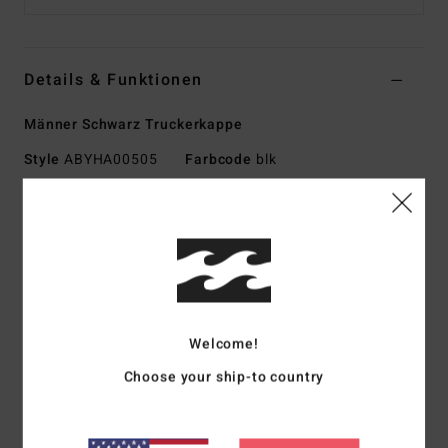
Details & Funktionen
Männer Schwarz Truckerkappe
Style
ABYHA00505
Farbcode
blk
Funktionen
Kollektion:
Adventure-Division-Kollektion
Material:
Baumwollstoff und Mesh aus Polyester hinten
Design:
6-Panel-Design
Visier:
Flacher Schirm
Welcome!
Verschluss:
Snapback-Verschluss
Logo:
Bestickter Patch
Choose your ship-to country
Flaggenlabel hinten
Andere Features:
Patch mit eingefasstem Rand am Panel
vorne