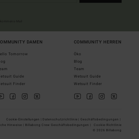
illkommens-Mail
OMMUNITY DAMEN
COMMUNITY HERREN
ello Tomorrow
Öko
log
Blog
eam
Team
etsuit Guide
Wetsuit Guide
etsuit Finder
Wetsuit Finder
Cookie-Einstellungen |
Datenschutzrichtlinie |
Geschäftsbedingungen |
iche Hinweise |
Billabong Crew Geschäftsbedingungen |
Cookie-Richtlinie
© 2026 Billabong