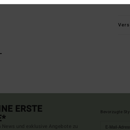
Baum
Vers
L
INE ERSTE
Bevorzugte Sty
E*
n News und exklusive Angebote zu