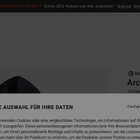
DOPPELTER RABATT
Extra 25% Rabatt auf alle angebote*
Damen
He
Startsei
Fleec
ÖK
Ar
Junge
ECO-B
NE AUSWAHL FÜR IHRE DATEN
Fortfah
€ 5
erwenden Cookies oder eine vergleichbare Technologie, um Informationen auf I
DOPPE
f zuzugreifen. Diese personenbezogenen Informationen (wie Ihre Browserdaten
 um Ihnen personalisierte Beiträge und Inhalte zu präsentieren, um die Leist
um mehr über ihr Publikum zu erfahren, um die Produkte unserer Partner zu ent