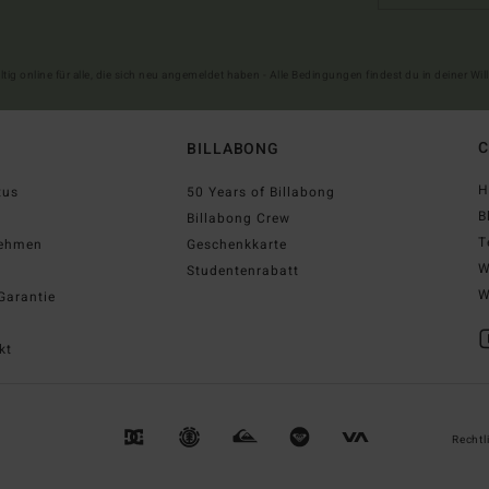
ltig online für alle, die sich neu angemeldet haben - Alle Bedingungen findest du in deiner W
C
BILLABONG
H
tus
50 Years of Billabong
B
Billabong Crew
T
nehmen
Geschenkkarte
W
Studentenrabatt
W
Garantie
kt
Rechtl