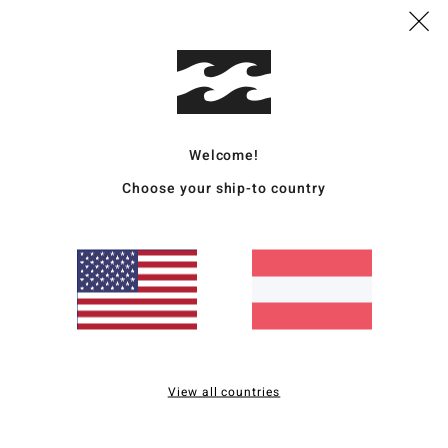
Junge
Style
Funk
Welcome!
K
M
Choose your ship-to country
recy
Inne
P
K
Ä
V
T
B
View all countries
Zusa