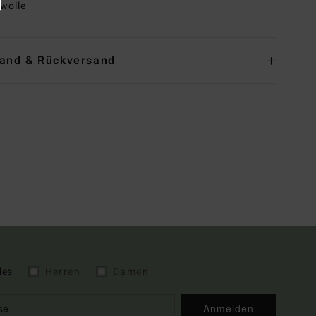
wolle
and & Rückversand
les
Herren
Damen
Anmelden