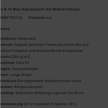
n 8-16 Blau Kapuzenpulli mit Reißverschluss
EBBFT00105
Farbcode
nvy
tionen
ollektion:
Perennials
aterial:
Doppelt gefärbter Fleece aus einem Mix aus
celtem Polyester und Baumwolle mit aufgerauter
nseite [280 g/m2]
assform:
Core Fit
ragen:
Kapuzenkragen
rmel:
Lange Ärmel
erschluss:
Durchgehender Reißverschluss vorne
aschen:
Kängurutaschen
randing:
Gesticktes Billabong-Logo auf der Brust
mmensetzung
60 % recycelter Polyester, 40 %