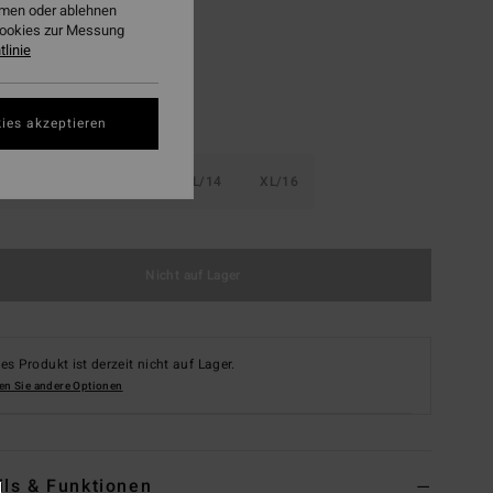
ehmen oder ablehnen
Cookies zur Messung
linie
ies akzeptieren
8
S/10
M/12
L/14
XL/16
Nicht auf Lager
es Produkt ist derzeit nicht auf Lager.
en Sie andere Optionen
ils & Funktionen