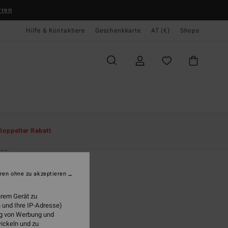
rren
Hilfe & Kontaktiere
Geschenkkarte
AT (€)
Shops
te
Herren
Accessoires
Mützen
Doppelter Rabatt
ch
r Braun Mütze
ren ohne zu akzeptieren
95
63%
,73
hrem Gerät zu
 und Ihre IP-Adresse)
ung von Werbung und
wickeln und zu
LTER RABATT EXTRA 25%