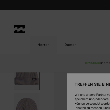
Direkt
zur
Produktinformation
springen
Herren
Damen
Brandneu
Board
TREFFEN SIE EI
Wir und unsere Partner v
speichern und/oder darau
können verwendet werden,
Inhalten zu messen, und 