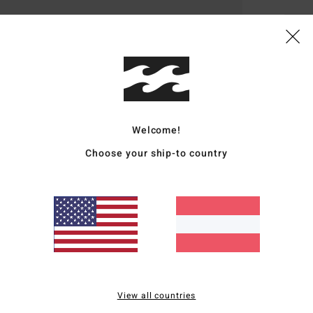
Deta
Männ
Style
Funk
Welcome!
Choose your ship-to country
S
P
L
Zusa
Vers
View all countries