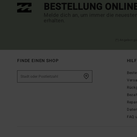
BESTELLUNG ONLIN
Melde dich an, um immer die neueste
erhalten.
(*) Angebot gü
FINDE EINEN SHOP
HIL
Beste
Vers
Rück
Beza
Repar
Date
FAQ 