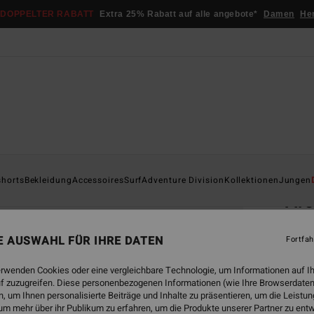
DOPPELTER RABATT
Extra 25% Rabatt auf alle angebote*
Damen
He
Startsei
shorts
Bekleidung
Accessoires
Surf
Adventure Division
Kollektionen
Jungen
Ar
Männe
NE AUSWAHL FÜR IHRE DATEN
Fortfah
€ 25,
€ 9
erwenden Cookies oder eine vergleichbare Technologie, um Informationen auf I
f zuzugreifen. Diese personenbezogenen Informationen (wie Ihre Browserdaten
SALE
 um Ihnen personalisierte Beiträge und Inhalte zu präsentieren, um die Leist
um mehr über ihr Publikum zu erfahren, um die Produkte unserer Partner zu ent
DOPPE