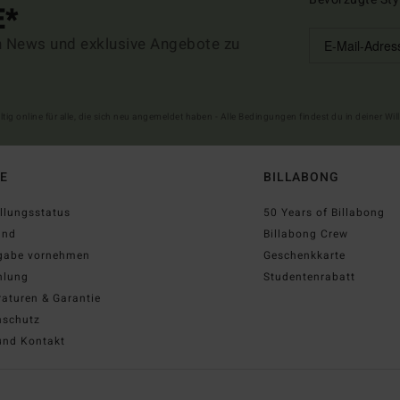
E*
n News und exklusive Angebote zu
ltig online für alle, die sich neu angemeldet haben - Alle Bedingungen findest du in deiner W
FE
BILLABONG
llungsstatus
50 Years of Billabong
and
Billabong Crew
gabe vornehmen
Geschenkkarte
hlung
Studentenrabatt
aturen & Garantie
nschutz
und Kontakt