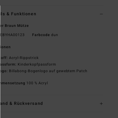
ils & Funktionen
er Braun Mütze
EBYHA00123
Farbcode
dun
tionen
toff:
Acryl-Rippstrick
assform:
Kinderkopfpassform
ogo:
Billabong-Bogenlogo auf gewebtem Patch
mmensetzung
100 % Acryl
and & Rückversand