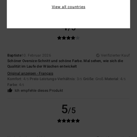
Material
: 4
Farbe
: 3
/5
/5
View all countries
Ich empfehle dieses Produkt
4
/5
Baptiste
10. Februar 2026
Verifizierter Kauf
Schöner Oversize-Schnitt und schöne Farbe. Mal sehen, wie sich die
Qualität im Laufe der Wäschen entwickelt
Original anzeigen - Français
Komfort
: 4
Preis-Leistungs-Verhältnis
: 3
Größe
: Groß
Material
: 4
/5
/5
/5
Farbe
: 4
/5
Ich empfehle dieses Produkt
5
/5