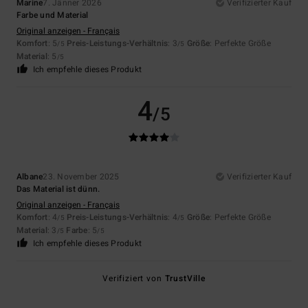
Marine
7. Jänner 2026
Verifizierter Kauf
Farbe und Material
Original anzeigen - Français
Komfort
: 5
Preis-Leistungs-Verhältnis
: 3
Größe
: Perfekte Größe
/5
/5
Material
: 5
/5
Ich empfehle dieses Produkt
4
/5
Albane
23. November 2025
Verifizierter Kauf
Das Material ist dünn.
Original anzeigen - Français
Komfort
: 4
Preis-Leistungs-Verhältnis
: 4
Größe
: Perfekte Größe
/5
/5
Material
: 3
Farbe
: 5
/5
/5
Ich empfehle dieses Produkt
Verifiziert von
TrustVille