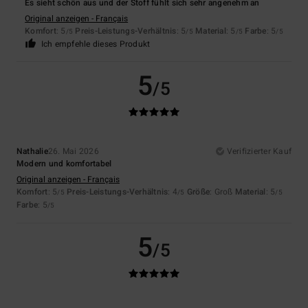
Es sieht schön aus und der Stoff fühlt sich sehr angenehm an
Original anzeigen - Français
Komfort
: 5
Preis-Leistungs-Verhältnis
: 5
Material
: 5
Farbe
: 5
/5
/5
/5
/5
Ich empfehle dieses Produkt
5
/5
Nathalie
26. Mai 2026
Verifizierter Kauf
Modern und komfortabel
Original anzeigen - Français
Komfort
: 5
Preis-Leistungs-Verhältnis
: 4
Größe
: Groß
Material
: 5
/5
/5
/5
Farbe
: 5
/5
5
/5