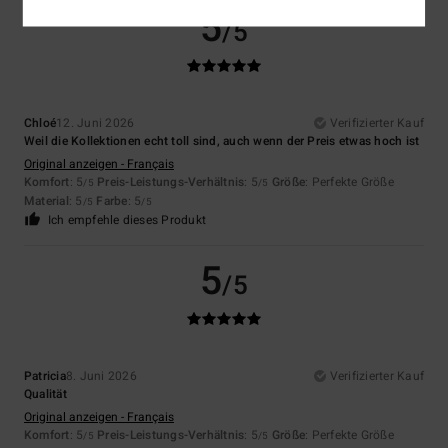
5
/5
Chloé
12. Juni 2026
Verifizierter Kauf
Weil die Kollektionen echt toll sind, auch wenn der Preis etwas hoch ist
Original anzeigen - Français
Komfort
: 5
Preis-Leistungs-Verhältnis
: 5
Größe
: Perfekte Größe
/5
/5
Material
: 5
Farbe
: 5
/5
/5
Ich empfehle dieses Produkt
5
/5
Patricia
8. Juni 2026
Verifizierter Kauf
Qualität
Original anzeigen - Français
Komfort
: 5
Preis-Leistungs-Verhältnis
: 5
Größe
: Perfekte Größe
/5
/5