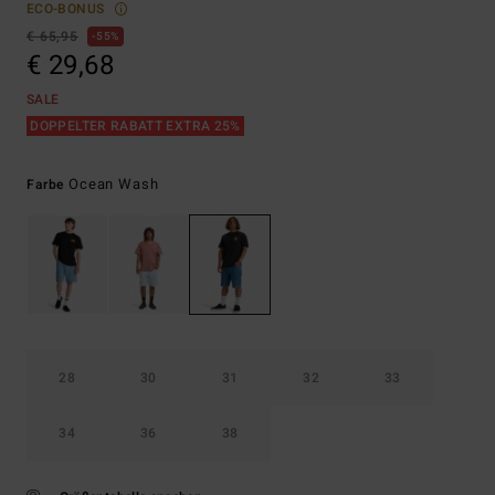
ECO-BONUS
€ 65,95
55%
€ 29,68
SALE
DOPPELTER RABATT EXTRA 25%
Ocean Wash
Farbe
28
30
31
32
33
34
36
38