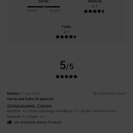
Größe
Material
4.7
Zu klein
Zu groß
Farbe
4.7
5
/5
Matteo
22. Juli 2026
Verifizierter Kauf
Genau das habe ich gesucht
Original anzeigen - Français
Komfort
: 4
Preis-Leistungs-Verhältnis
: 5
Größe
: Perfekte Größe
/5
/5
Material
: 4
Farbe
: 4
/5
/5
Ich empfehle dieses Produkt