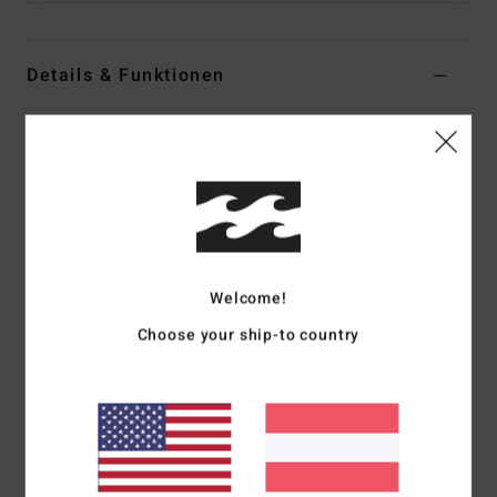
Details & Funktionen
Männer Braun Sweatshirt mit Stehkragen
Style
ABYFT00500
Farbcode
dun
Funktionen
Kollektion:
Adventure-Division-Kollektion
Material:
Polarfleece aus 100 % recyceltem Polyester
Welcome!
[300 g/m2]
Choose your ship-to country
Hals:
Stehkragen
Ärmel:
Lange Ärmel
Verschluss:
Druckknopfverschluss mit mattem Finish
Taschen:
Kängurutaschen
Andere Features:
Zusammengenähte Panele mit Druck
Elastischer Kordelzug mit Kordelstopper am Bund