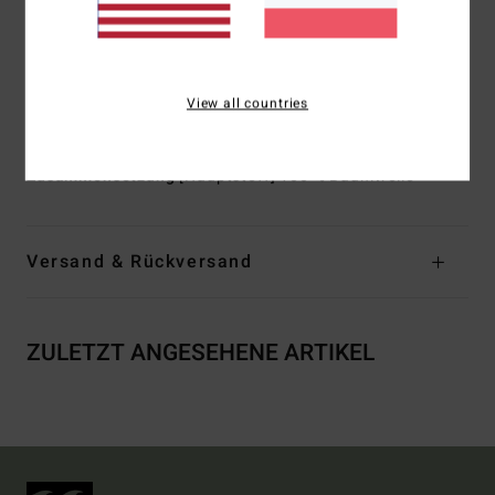
Verschluss:
Metallnietenknöpfe
Branding:
Gewebtes Label-Branding
Andere Features:
Ein Militär-Design mit 6 Taschen
Stylische Cargo-Seitentaschen, damit du immer alles
View all countries
dabei hast
Zusammensetzung
[Hauptstoff] 100 % Baumwolle
Versand & Rückversand
ZULETZT ANGESEHENE ARTIKEL