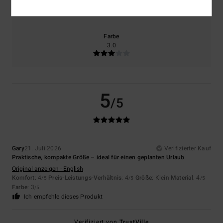
4.0
Zu klein
Zu groß
Farbe
3.0
5
/5
Gary
21. Juli 2026
Verifizierter Kauf
Praktische, kompakte Größe – ideal für einen geplanten Urlaub
Original anzeigen - English
Komfort
: 4
Preis-Leistungs-Verhältnis
: 4
Größe
: Klein
Material
: 4
/5
/5
/5
Farbe
: 3
/5
Ich empfehle dieses Produkt
Verifiziert von
TrustVille