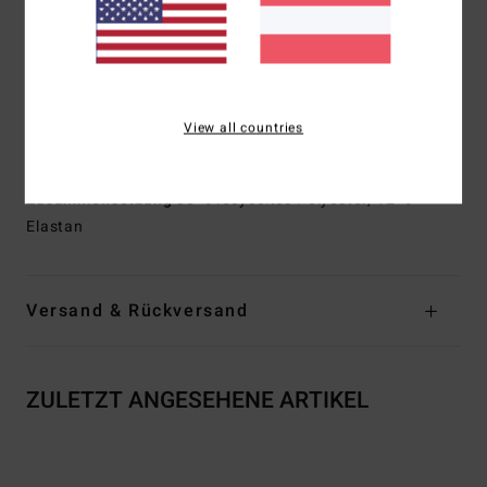
Passform:
Lo Tide, eine moderne Passform
Taille:
Kordelzug am Bund
Verschluss:
Kordelzugverschluss
Außennaht:
45,7 cm Außennaht, kurze Länge
Taschen:
Seitentaschen
View all countries
Aufgesetzte Gesäßtasche
Zusammensetzung
88 % recyceltes Polyester, 12 %
Elastan
Versand & Rückversand
ZULETZT ANGESEHENE ARTIKEL