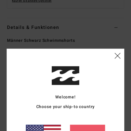
Kaufen Sie andere Optionen
Details & Funktionen
Männer Schwarz Schwimmshorts
Style
ABYBS00452
Farbcode
bsp
Funktionen
Kollektion:
„Still Filthy"-Kollektion
Material:
Recycler-Mischgewebe mit 4-Way-Stretch aus
recyceltem Polyester, Bio-Baumwolle und Elastan
Welcome!
Ein Hochperformance-Stoff, der aus recycelten PET-
Plastikflaschen hergestellt wird
Choose your ship-to country
Beschichtung: Wasserabweisende Micro-Repel-
Beschichtung für wenig Gewicht und einen
schnelltrocknenden Stoff