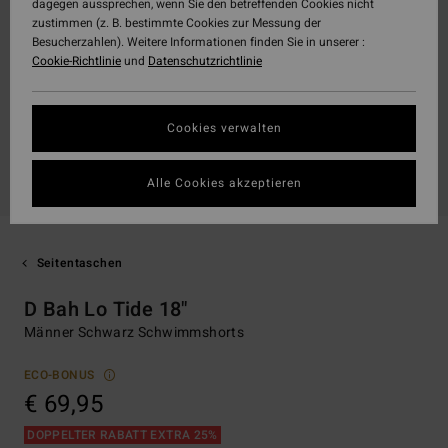
dagegen aussprechen, wenn Sie den betreffenden Cookies nicht
zustimmen (z. B. bestimmte Cookies zur Messung der
Besucherzahlen). Weitere Informationen finden Sie in unserer :
Cookie-Richtlinie
und
Datenschutzrichtlinie
Cookies verwalten
Alle Cookies akzeptieren
Seitentaschen
D Bah Lo Tide 18"
Männer Schwarz Schwimmshorts
ECO-BONUS
€ 69,95
DOPPELTER RABATT EXTRA 25%