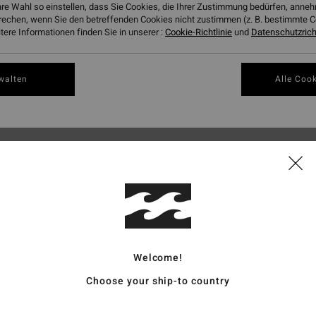
hre Wahl so einstellen, dass Sie Cookies, die Ihrer Zustimmung bedürfen, ann
rechen, wenn Sie den betreffenden Cookies nicht zustimmen (z. B. bestimmte 
ere Informationen finden Sie in unserer :
Cookie-Richtlinie
und
Datenschutzricht
walten
Alle Cook
Welcome!
Choose your ship-to country