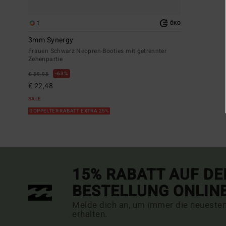
1
ÖKO
3mm Synergy
Frauen Schwarz Neopren-Booties mit getrennter
Zehenpartie
63%
€ 59,95
€ 22,48
SALE
DOPPELTER RABATT EXTRA 25%
15% RABATT AUF DE
BESTELLUNG ONLIN
Melde dich an, um immer die neueste
erhalten.