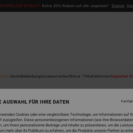
DOPPELTER RABATT
Extra 25% Rabatt auf alle angebote*
Damen
He
ndneu
rfhandschuhe
Swim
Bekleidung
Accessoires
Surf
Since '73
Kollektionen
Doppelter R
NE AUSWAHL FÜR IHRE DATEN
Fortfah
erwenden Cookies oder eine vergleichbare Technologie, um Informationen auf I
 bald wieder da
f zuzugreifen. Diese personenbezogenen Informationen (wie Ihre Browserdaten
 um Ihnen personalisierte Beiträge und Inhalte zu präsentieren, um die Leist
um mehr über ihr Publikum zu erfahren, um die Produkte unserer Partner zu ent