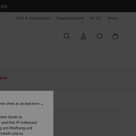
rren
Hilfe & Kontaktiere
Geschenkkarte
AT (€)
Shops
abat
ren ohne zu akzeptieren
hrem Gerät zu
 und Ihre IP-Adresse)
ung von Werbung und
wickeln und zu