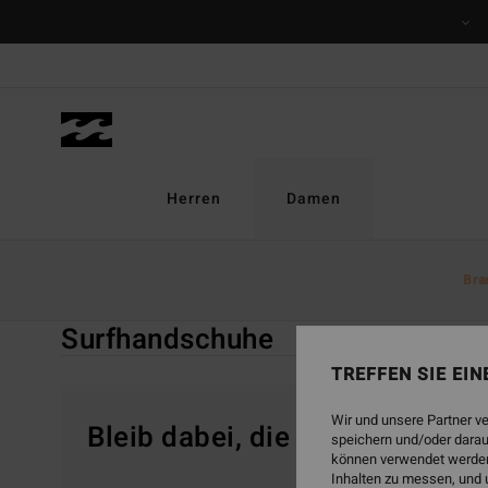
Direkt
zur
Produkt
Auswahl
springen
Herren
Damen
Startseite
Damen
Surf
Surfaccessoires Neopren
Bra
Su
Surfhandschuhe
TREFFEN SIE EI
Wir und unsere Partner v
Bleib dabei, die Produkte sind
speichern und/oder darau
können verwendet werden,
Inhalten zu messen, und 