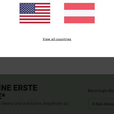
View all countries
INE ERSTE
Bevorzugte Sty
E*
n News und exklusive Angebote zu