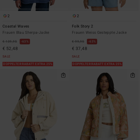
2
2
Coastal Waves
Folk Story 2
Frauen Blau Sherpa-Jacke
Frauen Weiss Gesteppte Jacke
€ 139,95
63%
€ 99,95
63%
€ 52,48
€ 37,48
SALE
SALE
DOPPELTER RABATT EXTRA 25%
DOPPELTER RABATT EXTRA 25%