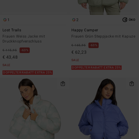
1
2
ÖKO
Lost Trails
Happy Camper
Frauen Weiss Jacke mit
Frauen Grün Steppjacke mit Kapuze
Druckknopfverschluss
€ 165,95
63%
€ 115,95
63%
€ 62,23
€ 43,48
SALE
SALE
DOPPELTER RABATT EXTRA 25%
DOPPELTER RABATT EXTRA 25%