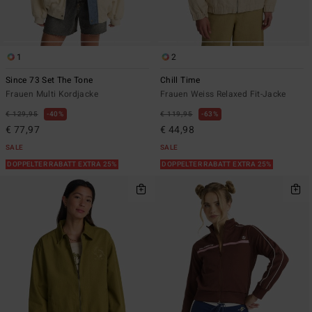
1
2
Since 73 Set The Tone
Chill Time
Frauen Multi Kordjacke
Frauen Weiss Relaxed Fit-Jacke
€ 129,95
40%
€ 119,95
63%
€ 77,97
€ 44,98
SALE
SALE
DOPPELTER RABATT EXTRA 25%
DOPPELTER RABATT EXTRA 25%