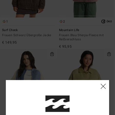
1
2
ÖKO
Surf Check
Mountain Life
Frauen Schwarz Übergroße Jacke
Frauen Blau Sherpa-Fleece mit
Reißverschluss
€ 149,95
€ 95,95