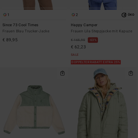
1
2
ÖKO
Since 73 Cool Times
Happy Camper
Frauen Blau Trucker-Jacke
Frauen Lila Steppjacke mit Kapuze
€ 89,95
€ 165,95
63%
€ 62,23
SALE
DOPPELTER RABATT EXTRA 25%