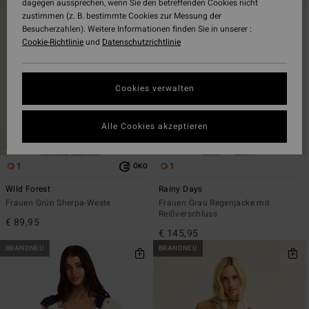
dagegen aussprechen, wenn Sie den betreffenden Cookies nicht
Filterkriterien
nach
zustimmen (z. B. bestimmte Cookies zur Messung der
springen
Besucherzahlen). Weitere Informationen finden Sie in unserer :
Cookie-Richtlinie
und
Datenschutzrichtlinie
Cookies verwalten
Alle Cookies akzeptieren
1
1
ÖKO
Wild Forest
Rainy Days
Frauen Grün Sherpa-Weste
Frauen Grau Regenjacke mit
Reißverschluss
€ 89,95
€ 145,95
BRANDNEU
BRANDNEU