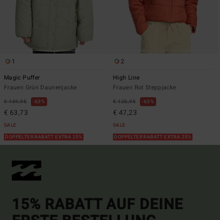
1
2
Magic Puffer
High Line
Frauen Grün Daunenjacke
Frauen Rot Steppjacke
€ 169,95
63%
€ 125,95
63%
€ 63,73
€ 47,23
SALE
SALE
DOPPELTER RABATT EXTRA 25%
DOPPELTER RABATT EXTRA 25%
15% RABATT AUF DEINE