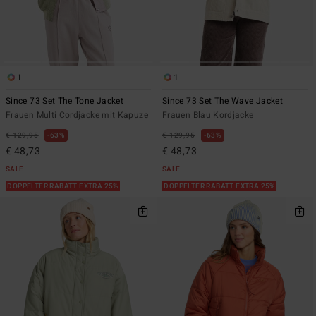
1
1
Since 73 Set The Tone Jacket
Since 73 Set The Wave Jacket
Frauen Multi Cordjacke mit Kapuze
Frauen Blau Kordjacke
€ 129,95
63%
€ 129,95
63%
€ 48,73
€ 48,73
SALE
SALE
DOPPELTER RABATT EXTRA 25%
DOPPELTER RABATT EXTRA 25%