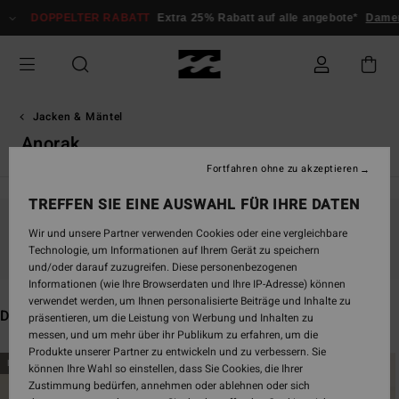
Direkt
PELTER RABATT
Extra 25% Rabatt auf alle angebote*
Damen
Herren
zur
Produkt
Auswahl
springen
Jacken & Mäntel
Anorak
Fortfahren ohne zu akzeptieren
TREFFEN SIE EINE AUSWAHL FÜR IHRE DATEN
Wir und unsere Partner verwenden Cookies oder eine vergleichbare
Bleib dabei, die Produkte sind bald wieder da
Technologie, um Informationen auf Ihrem Gerät zu speichern
und/oder darauf zuzugreifen. Diese personenbezogenen
Informationen (wie Ihre Browserdaten und Ihre IP-Adresse) können
verwendet werden, um Ihnen personalisierte Beiträge und Inhalte zu
Das könnte dir auch gefallen
präsentieren, um die Leistung von Werbung und Inhalten zu
messen, und um mehr über ihr Publikum zu erfahren, um die
Produkte unserer Partner zu entwickeln und zu verbessern. Sie
Direkt
Überspringen
BRANDNEU
BRANDNEU
können Ihre Wahl so einstellen, dass Sie Cookies, die Ihrer
zu
und
Zustimmung bedürfen, annehmen oder ablehnen oder sich
den
filtern