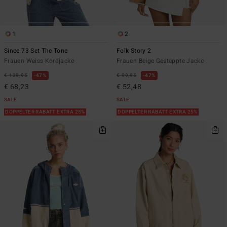
1
2
Since 73 Set The Tone
Folk Story 2
Frauen Weiss Kordjacke
Frauen Beige Gesteppte Jacke
€ 129,95
47%
€ 99,95
47%
€ 68,23
€ 52,48
SALE
SALE
DOPPELTER RABATT EXTRA 25%
DOPPELTER RABATT EXTRA 25%