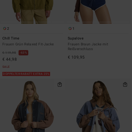
2
1
Chill Time
Supalove
Frauen Grün Relaxed Fit-Jacke
Frauen Braun Jacke mit
Reißverschluss
€ 119,95
63%
€ 109,95
€ 44,98
SALE
DOPPELTER RABATT EXTRA 25%