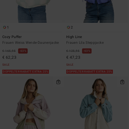
1
2
Cozy Puffer
High Line
Frauen Weiss Wende-Daunenjacke
Frauen Lila Steppjacke
€ 165,95
63%
€ 125,95
63%
€ 62,23
€ 47,23
SALE
SALE
DOPPELTER RABATT EXTRA 25%
DOPPELTER RABATT EXTRA 25%