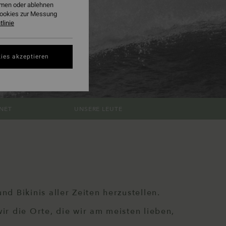
ehmen oder ablehnen
Cookies zur Messung
linie
ies akzeptieren
NET
UNSERE LEUTE
nd Bikinis aller Zeiten herzustellen.
ir die Orte, die wir am meisten lieben,