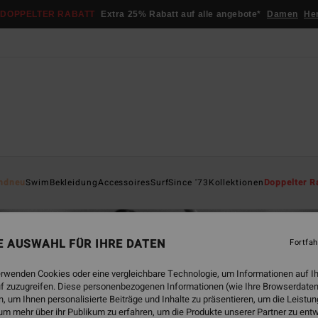
DOPPELTER RABATT
Extra 25% Rabatt auf alle angebote*
Damen
He
ndneu
Swim
Bekleidung
Accessoires
Surf
Since '73
Kollektionen
Doppelter R
NE AUSWAHL FÜR IHRE DATEN
Fortfah
erwenden Cookies oder eine vergleichbare Technologie, um Informationen auf I
f zuzugreifen. Diese personenbezogenen Informationen (wie Ihre Browserdaten
 um Ihnen personalisierte Beiträge und Inhalte zu präsentieren, um die Leist
um mehr über ihr Publikum zu erfahren, um die Produkte unserer Partner zu ent