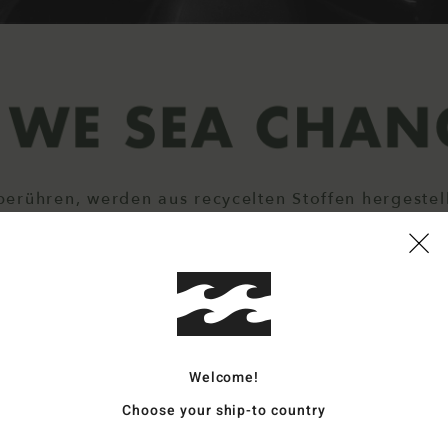
berühren, werden aus recycelten Stoffen hergestel
Neopren sind alle Öko.
Welcome!
Choose your ship-to country