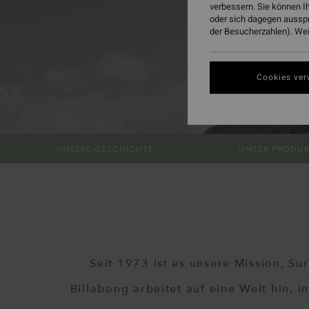
verbessern. Sie können I
oder sich dagegen aussp
der Besucherzahlen). Weit
Cookies ver
UNSERE GESCHICHTE
UNSER PRODU
Seit 1973 ist es unsere Mission, Sur
Billabong arbeitet auf eine Welt hin, 