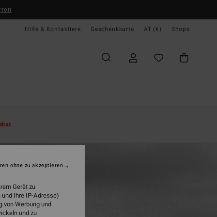
rren
Hilfe & Kontaktiere
Geschenkkarte
AT (€)
Shops
abat
ren ohne zu akzeptieren
hrem Gerät zu
 und Ihre IP-Adresse)
ung von Werbung und
wickeln und zu