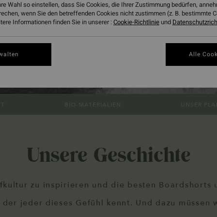
hre Wahl so einstellen, dass Sie Cookies, die Ihrer Zustimmung bedürfen, ann
rechen, wenn Sie den betreffenden Cookies nicht zustimmen (z. B. bestimmte 
ere Informationen finden Sie in unserer :
Cookie-Richtlinie
und
Datenschutzricht
walten
Alle Cook
KT
BIO-MATERIALIEN
UNSER PLA
Unsere Geschichte
fkultur zu inspirieren und die besten Boardshorts u
in der jeder dieses Gefühl kennt. Und dazu müssen w