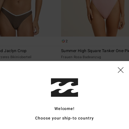
2
nd Jaclyn Crop
Summer High Square Tanker One-Pi
zeres Bikinioberteil
Frauen Rosa Badeanzug
€ 79,95
BRANDNEU
Welcome!
Choose your ship-to country