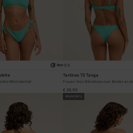
3
ÖKO
alette
Tanlines TS Tanga
ette-Bikinioberteil
Frauen Grün Bikinihose zum Binden an de
€ 39,95
BRANDNEU