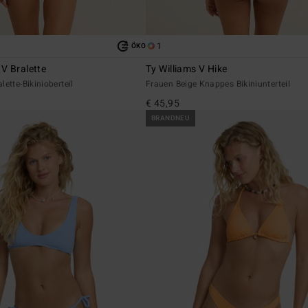
1
ÖKO
V Bralette
Ty Williams V Hike
ette-Bikinioberteil
Frauen Beige Knappes Bikiniunterteil
€ 45,95
BRANDNEU