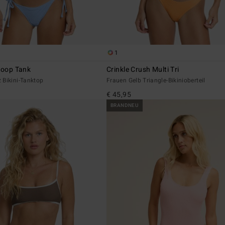
1
coop Tank
Crinkle Crush Multi Tri
 Bikini-Tanktop
Frauen Gelb Triangle-Bikinioberteil
€ 45,95
BRANDNEU