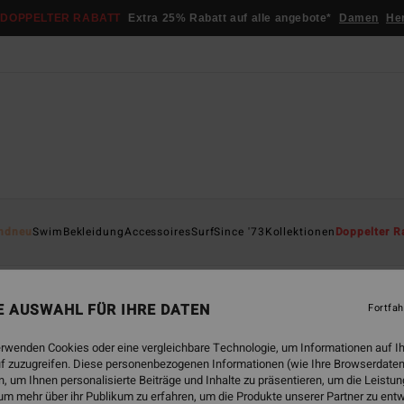
DOPPELTER RABATT
Extra 25% Rabatt auf alle angebote*
Damen
He
ndneu
Swim
Bekleidung
Accessoires
Surf
Since '73
Kollektionen
Doppelter R
Bikini tops
Bikinihosen
Badeanzüge
Bademode Unifarben
NE AUSWAHL FÜR IHRE DATEN
Fortfah
erwenden Cookies oder eine vergleichbare Technologie, um Informationen auf I
f zuzugreifen. Diese personenbezogenen Informationen (wie Ihre Browserdaten
 bald wieder da
 um Ihnen personalisierte Beiträge und Inhalte zu präsentieren, um die Leist
um mehr über ihr Publikum zu erfahren, um die Produkte unserer Partner zu ent