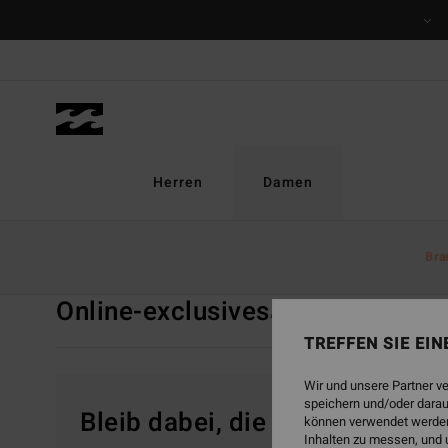
Direkt
zur
Produkt
Auswahl
springen
Herren
Damen
Startseite
Damen
Swim
Online-exclusives
Bra
Online-exclusives
Alle ansehen
Bikinis
TREFFEN SIE EI
Wir und unsere Partner v
speichern und/oder darau
Bleib dabei, die Produkte sind
können verwendet werden,
Inhalten zu messen, und 