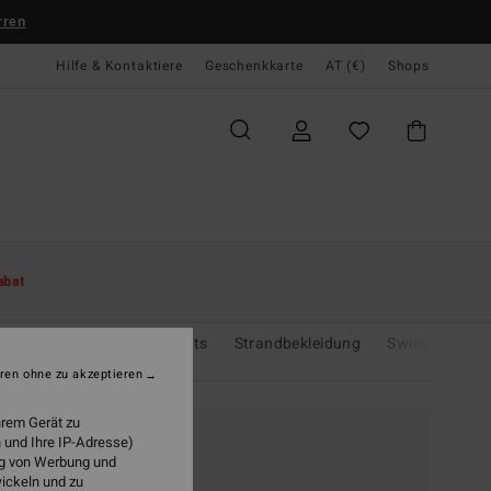
rren
Hilfe & Kontaktiere
Geschenkkarte
AT (€)
Shops
abat
Surf Bikinis
Boardshorts
Strandbekleidung
Swimwear-Gu
ren ohne zu akzeptieren
hrem Gerät zu
 und Ihre IP-Adresse)
ung von Werbung und
wickeln und zu