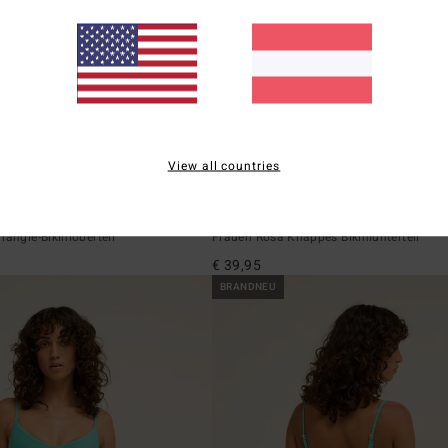
View all countries
3
ÖKO
emi Tri
Summer High Tanga
iangle-Bikinioberteil
Frauen Rosa Knappes Bikiniunterteil
€ 39,95
BRANDNEU