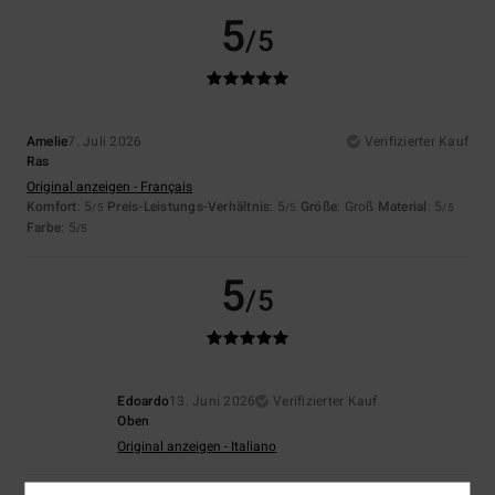
5
/5
Amelie
7. Juli 2026
Verifizierter Kauf
Ras
Original anzeigen - Français
Komfort
: 5
Preis-Leistungs-Verhältnis
: 5
Größe
: Groß
Material
: 5
/5
/5
/5
Farbe
: 5
/5
5
/5
Edoardo
13. Juni 2026
Verifizierter Kauf
Oben
Original anzeigen - Italiano