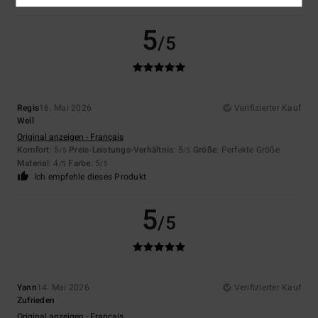
5
/5
Regis
16. Mai 2026
Verifizierter Kauf
Weil
Original anzeigen - Français
Komfort
: 5
Preis-Leistungs-Verhältnis
: 5
Größe
: Perfekte Größe
/5
/5
Material
: 4
Farbe
: 5
/5
/5
Ich empfehle dieses Produkt
5
/5
Yann
14. Mai 2026
Verifizierter Kauf
Zufrieden
Original anzeigen - Français