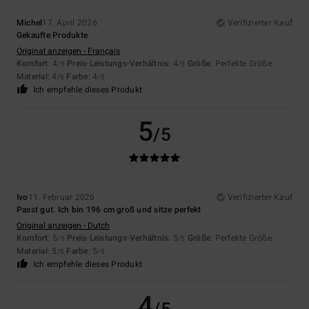
Michel
17. April 2026
Verifizierter Kauf
Gekaufte Produkte
Original anzeigen - Français
Komfort
: 4
Preis-Leistungs-Verhältnis
: 4
Größe
: Perfekte Größe
/5
/5
Material
: 4
Farbe
: 4
/5
/5
Ich empfehle dieses Produkt
5
/5
Ivo
11. Februar 2026
Verifizierter Kauf
Passt gut. Ich bin 196 cm groß und sitze perfekt
Original anzeigen - Dutch
Komfort
: 5
Preis-Leistungs-Verhältnis
: 5
Größe
: Perfekte Größe
/5
/5
Material
: 5
Farbe
: 5
/5
/5
Ich empfehle dieses Produkt
4