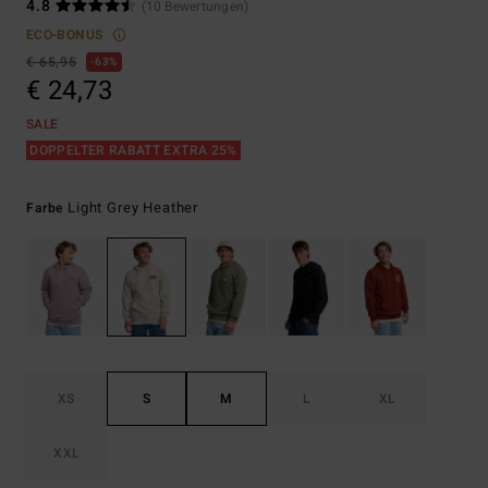
4.8
(10 Bewertungen)
ECO-BONUS
€ 65,95
63%
€ 24,73
SALE
DOPPELTER RABATT EXTRA 25%
Light Grey Heather
Farbe
XS
S
M
L
XL
XXL