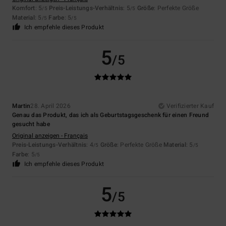
Komfort
: 5
Preis-Leistungs-Verhältnis
: 5
Größe
: Perfekte Größe
/5
/5
Material
: 5
Farbe
: 5
/5
/5
Ich empfehle dieses Produkt
5
/5
Martin
28. April 2026
Verifizierter Kauf
Genau das Produkt, das ich als Geburtstagsgeschenk für einen Freund
gesucht habe
Original anzeigen - Français
Preis-Leistungs-Verhältnis
: 4
Größe
: Perfekte Größe
Material
: 5
/5
/5
Farbe
: 5
/5
Ich empfehle dieses Produkt
5
/5