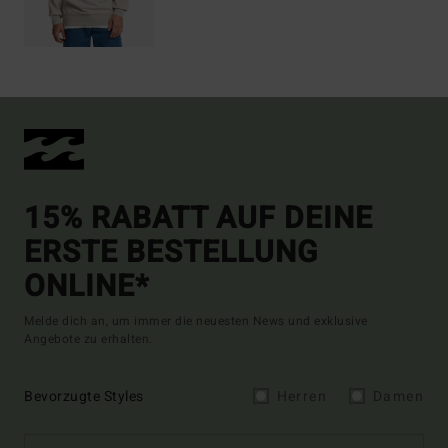
15% RABATT AUF DEINE
ERSTE BESTELLUNG
ONLINE*
Melde dich an, um immer die neuesten News und exklusive
Angebote zu erhalten.
Bevorzugte Styles
Herren
Damen