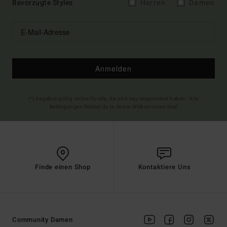
Bevorzugte Styles
Herren
Damen
Anmelden
(*) Angebot gültig online für alle, die sich neu angemeldet haben - Alle
Bedingungen findest du in deiner Willkommens-Mail
Finde einen Shop
Kontaktiere Uns
Community Damen