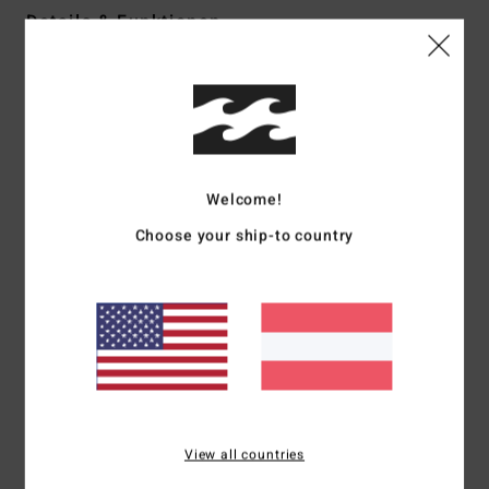
Details & Funktionen
Frauen Schwarz T-Shirt
Style
EBJZT00444
Farbcode
ofb
Funktionen
Welcome!
Kollektion:
„Love Army"-Kollektion
Stoff:
Baumwoll-Jersey
Choose your ship-to country
Passform:
lockere Passform
Hals:
Rundhalsausschnitt
Ärmel:
kurzärmlig
Logo:
Druckgrafik mit weicher Farbe
Zusammensetzung
[Hauptstoff] 100 % Baumwolle
View all countries
Versand & Rückversand