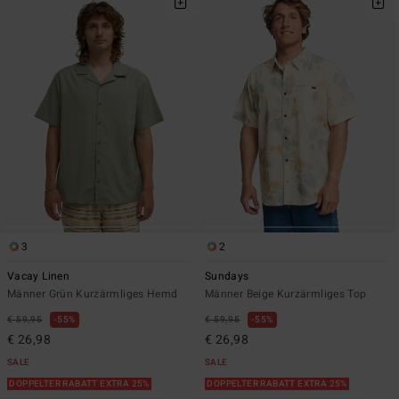
3
2
Vacay Linen
Sundays
Männer Grün Kurzärmliges Hemd
Männer Beige Kurzärmliges Top
€ 59,95
55%
€ 59,95
55%
€ 26,98
€ 26,98
SALE
SALE
DOPPELTER RABATT EXTRA 25%
DOPPELTER RABATT EXTRA 25%