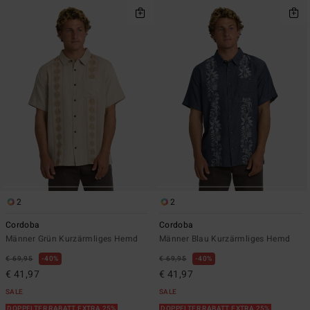
2
2
Cordoba
Cordoba
Männer Grün Kurzärmliges Hemd
Männer Blau Kurzärmliges Hemd
€ 69,95
40%
€ 69,95
40%
€ 41,97
€ 41,97
SALE
SALE
DOPPELTER RABATT EXTRA 25%
DOPPELTER RABATT EXTRA 25%