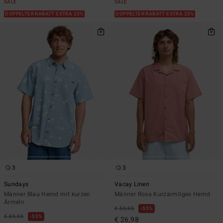
SALE
SALE
DOPPELTER RABATT EXTRA 25%
DOPPELTER RABATT EXTRA 25%
3
3
Sundays
Vacay Linen
Männer Blau Hemd mit kurzen
Männer Rosa Kurzärmliges Hemd
Ärmeln
€ 59,95
55%
€ 59,95
55%
€ 26,98