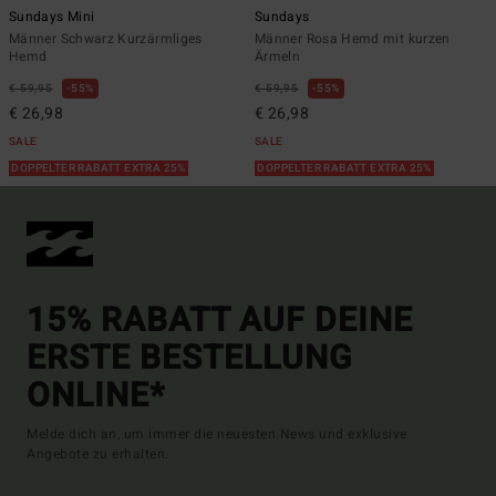
Sundays Mini
Sundays
Männer Schwarz Kurzärmliges
Männer Rosa Hemd mit kurzen
Hemd
Ärmeln
€ 59,95
55%
€ 59,95
55%
€ 26,98
€ 26,98
SALE
SALE
DOPPELTER RABATT EXTRA 25%
DOPPELTER RABATT EXTRA 25%
15% RABATT AUF DEINE
ERSTE BESTELLUNG
ONLINE*
Melde dich an, um immer die neuesten News und exklusive
Angebote zu erhalten.