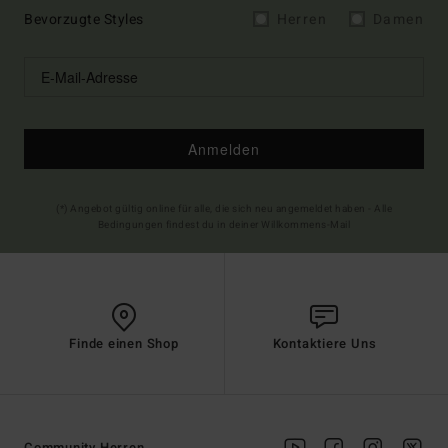
Bevorzugte Styles
Herren
Damen
Anmelden
(*) Angebot gültig online für alle, die sich neu angemeldet haben - Alle
Bedingungen findest du in deiner Willkommens-Mail
Finde einen Shop
Kontaktiere Uns
Community Herren