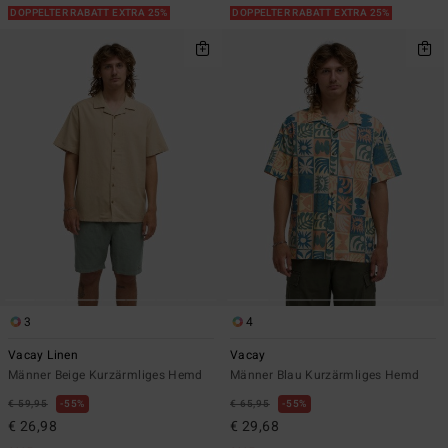
DOPPELTER RABATT EXTRA 25%
DOPPELTER RABATT EXTRA 25%
3
4
Vacay Linen
Vacay
Männer Beige Kurzärmliges Hemd
Männer Blau Kurzärmliges Hemd
€ 59,95
55%
€ 65,95
55%
€ 26,98
€ 29,68