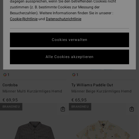
dagegen aussprechen, wenn Sie den betreffenden Cookies nicht
Filterkriterien
nach
zustimmen (z. B. bestimmte Cookies zur Messung der
springen
Besucherzahlen). Weitere Informationen finden Sie in unserer :
Cookie-Richtlinie
und
Datenschutzrichtlinie
Cookies verwalten
Alle Cookies akzeptieren
1
1
Cordoba
Ty Williams Paddle Out
Männer Multi Kurzärmliges Hemd
Männer Beige Kurzärmliges Hemd
€ 69,95
€ 65,95
BRANDNEU
BRANDNEU