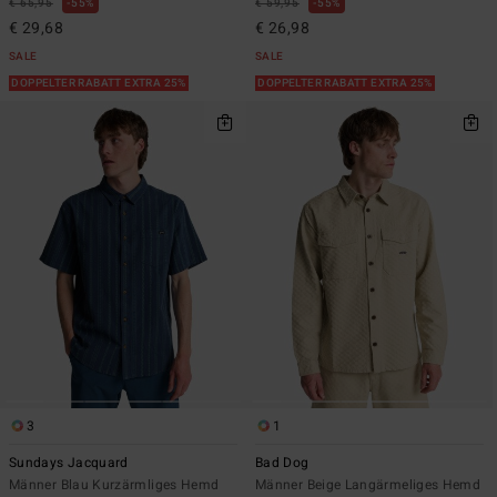
€ 65,95
55%
€ 59,95
55%
€ 29,68
€ 26,98
SALE
SALE
DOPPELTER RABATT EXTRA 25%
DOPPELTER RABATT EXTRA 25%
3
1
Sundays Jacquard
Bad Dog
Männer Blau Kurzärmliges Hemd
Männer Beige Langärmeliges Hemd