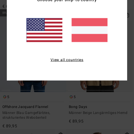
€ 69,95
€ 99,95
BRANDNEU
View all countries
5
5
Offshore Jacquard Flannel
Bong Days
Männer Blau Garngefärbtes,
Männer Beige Langärmliges Hemd
strukturiertes Weboberteil
€ 89,95
€ 89,95