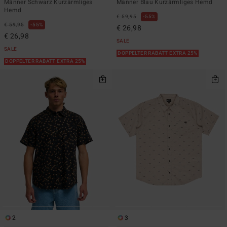
Männer Schwarz Kurzärmliges
Männer Blau Kurzärmliges Hemd
Hemd
€ 59,95
55%
€ 59,95
55%
€ 26,98
€ 26,98
SALE
SALE
DOPPELTER RABATT EXTRA 25%
DOPPELTER RABATT EXTRA 25%
2
3