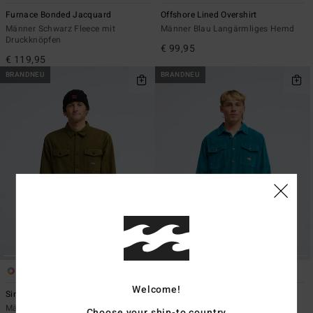
Furnace Bonded Jacquard
Offshore Lined Overshirt
Männer Schwarz Fleece mit
Männer Blau Langärmliges Hemd
Druckknöpfen
€ 99,95
€ 119,95
BRANDNEU
BRANDNEU
4
1
Welcome!
Since 73 Del Mar Flannel
Since 73 Bong Days
Männer Braun Langärmliges Hemd
Männer Blau Langärmliges Hemd
Choose your ship-to country