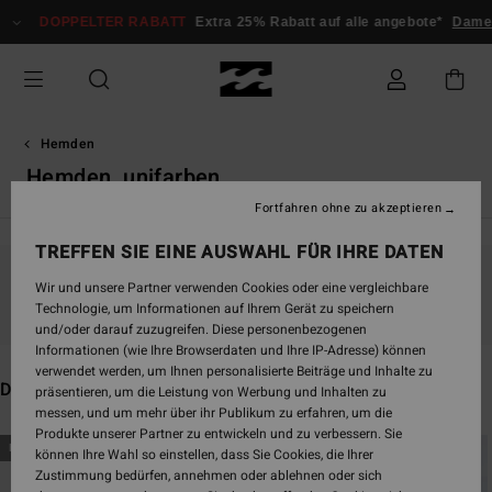
Direkt
PPELTER RABATT
Extra 25% Rabatt auf alle angebote*
Damen
Herre
zur
Produkt
Auswahl
springen
Hemden
Hemden, unifarben
Fortfahren ohne zu akzeptieren
TREFFEN SIE EINE AUSWAHL FÜR IHRE DATEN
Wir und unsere Partner verwenden Cookies oder eine vergleichbare
Bleib dabei, die Produkte sind bald wieder da
Technologie, um Informationen auf Ihrem Gerät zu speichern
und/oder darauf zuzugreifen. Diese personenbezogenen
Informationen (wie Ihre Browserdaten und Ihre IP-Adresse) können
verwendet werden, um Ihnen personalisierte Beiträge und Inhalte zu
Das könnte dir auch gefallen
präsentieren, um die Leistung von Werbung und Inhalten zu
messen, und um mehr über ihr Publikum zu erfahren, um die
Produkte unserer Partner zu entwickeln und zu verbessern. Sie
Direkt
Überspringen
BRANDNEU
BRANDNEU
können Ihre Wahl so einstellen, dass Sie Cookies, die Ihrer
zu
und
Zustimmung bedürfen, annehmen oder ablehnen oder sich
den
filtern