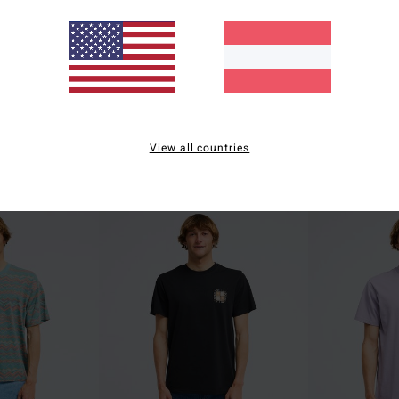
3
2
Og Wave
Segment
View all countries
Männer Braun Kurzärmliges Oberteil
Männer Schwarz T
€ 35,95
€ 29,95
BRANDNEU
BRANDNEU