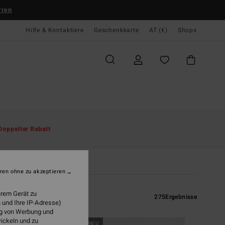
rren
Hilfe & Kontaktiere
Geschenkkarte
AT (€)
Shops
Doppelter Rabatt
Pullis
Hybrid Shorts
ren ohne zu akzeptieren
hrem Gerät zu
275
Ergebnisse
 und Ihre IP-Adresse)
ung von Werbung und
wickeln und zu
BRANDNEU