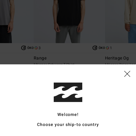
3
1
ÖKO
ÖKO
Range
Heritage Og
Männer Schwarz T-Shirt
Männer Beige Lon
€ 35,95
€ 39,95
BRANDNEU
BRANDNEU
Welcome!
Choose your ship-to country