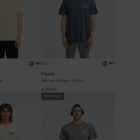
2
ÖKO
ÖKO
Fauna
rt
Männer Schwarz T-Shirt
€ 35,95
BRANDNEU