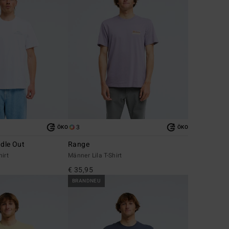
3
ÖKO
ÖKO
ddle Out
Range
irt
Männer Lila T-Shirt
€ 35,95
BRANDNEU