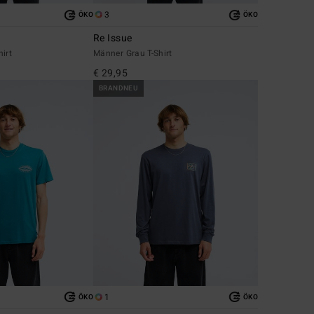
3
ÖKO
ÖKO
Re Issue
irt
Männer Grau T-Shirt
€ 29,95
BRANDNEU
1
ÖKO
ÖKO