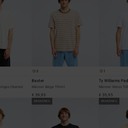
3
1
Baxter
Ty Williams Pa
liges Oberteil
Männer Beige T-Shirt
Männer Weiss T-Sh
€ 39,95
€ 35,95
BRANDNEU
BRANDNEU