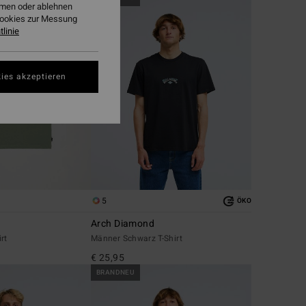
ehmen oder ablehnen
Cookies zur Messung
linie
ies akzeptieren
5
ÖKO
Arch Diamond
rt
Männer Schwarz T-Shirt
€ 25,95
BRANDNEU