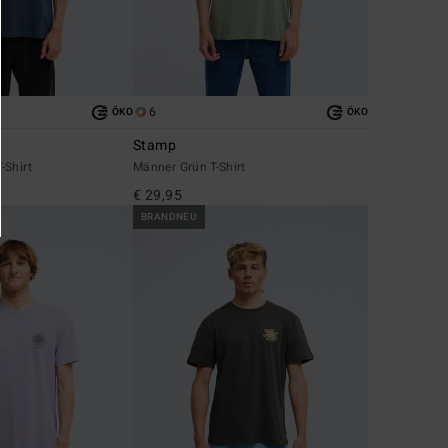
6
ÖKO
ÖKO
Stamp
-Shirt
Männer Grün T-Shirt
€ 29,95
BRANDNEU