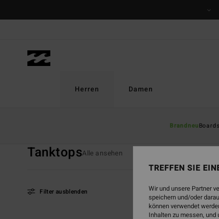
Direkt
zur
Produkt
Auswahl
springen
Herren
Damen
Startseite
Herren
Bekleidung
Tanktops
Brandneu
Board
Tanktops
Alle ansehen
T-Shirts
Hemden
Sh
TREFFEN SIE EI
Wir und unsere Partner v
Filter ausblenden
speichern und/oder darau
können verwendet werden,
Inhalten zu messen, und 
Direkt
Überspringen
BRANDNEU