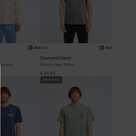
4
ÖKO
ÖKO
Diamond Vision
gsleeve
Männer Grau T-Shirt
€ 29,95
BRANDNEU