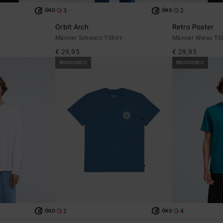
3
2
ÖKO
ÖKO
Orbit Arch
Retro Poster
Männer Schwarz T-Shirt
Männer Weiss T-Sh
€ 29,95
€ 29,95
BRANDNEU
BRANDNEU
2
4
ÖKO
ÖKO