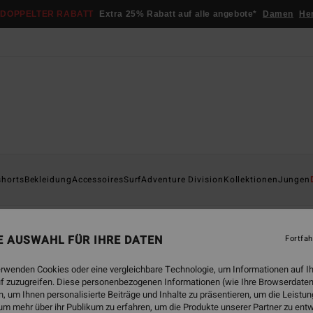
DOPPELTER RABATT
Extra 25% Rabatt auf alle angebote*
Damen
He
shorts
Bekleidung
Accessoires
Surf
Adventure Division
Kollektionen
Jungen
orts
Jeans & Hosen
Sweatshirts
Jacken
Fleeceartikel
NE AUSWAHL FÜR IHRE DATEN
Fortfah
erwenden Cookies oder eine vergleichbare Technologie, um Informationen auf I
f zuzugreifen. Diese personenbezogenen Informationen (wie Ihre Browserdaten
 um Ihnen personalisierte Beiträge und Inhalte zu präsentieren, um die Leist
um mehr über ihr Publikum zu erfahren, um die Produkte unserer Partner zu ent
BRANDNEU
BRANDNEU