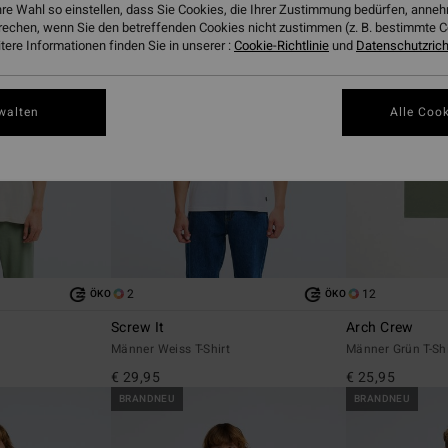
hre Wahl so einstellen, dass Sie Cookies, die Ihrer Zustimmung bedürfen, ann
rechen, wenn Sie den betreffenden Cookies nicht zustimmen (z. B. bestimmte 
ere Informationen finden Sie in unserer :
Cookie-Richtlinie
und
Datenschutzricht
walten
Alle Cook
2
12
ÖKO
ÖKO
Screw It
Arch Crew
Männer Weiss T-Shirt
Männer Grün T-Shi
€ 29,95
€ 25,95
BRANDNEU
BRANDNEU