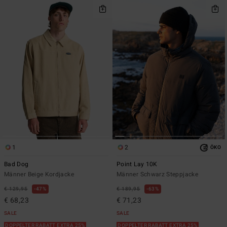
1
2
ÖKO
Bad Dog
Point Lay 10K
Männer Beige Kordjacke
Männer Schwarz Steppjacke
€ 129,95
47%
€ 189,95
63%
€ 68,23
€ 71,23
SALE
SALE
DOPPELTER RABATT EXTRA 25%
DOPPELTER RABATT EXTRA 25%