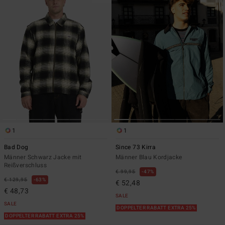
1
1
Bad Dog
Since 73 Kirra
Männer Schwarz Jacke mit
Männer Blau Kordjacke
Reißverschluss
€ 99,95
47%
€ 129,95
63%
€ 52,48
€ 48,73
SALE
SALE
DOPPELTER RABATT EXTRA 25%
DOPPELTER RABATT EXTRA 25%