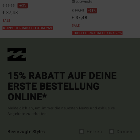
Steppweste
€ 99,95
63%
€ 99,95
63%
€ 37,48
€ 37,48
SALE
SALE
DOPPELTER RABATT EXTRA 25%
DOPPELTER RABATT EXTRA 25%
15% RABATT AUF DEINE
ERSTE BESTELLUNG
ONLINE*
Melde dich an, um immer die neuesten News und exklusive
Angebote zu erhalten.
Bevorzugte Styles
Herren
Damen