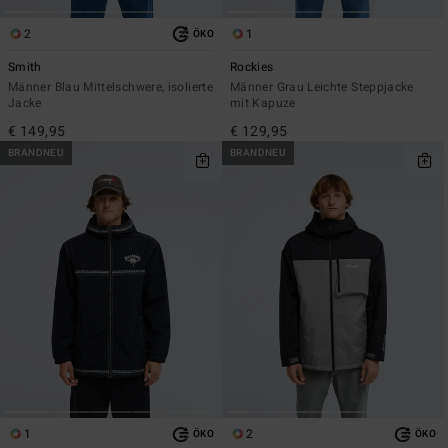
2
1
ÖKO
Smith
Rockies
Männer Blau Mittelschwere, isolierte
Männer Grau Leichte Steppjacke
Jacke
mit Kapuze
€ 149,95
€ 129,95
BRANDNEU
BRANDNEU
1
2
ÖKO
ÖKO