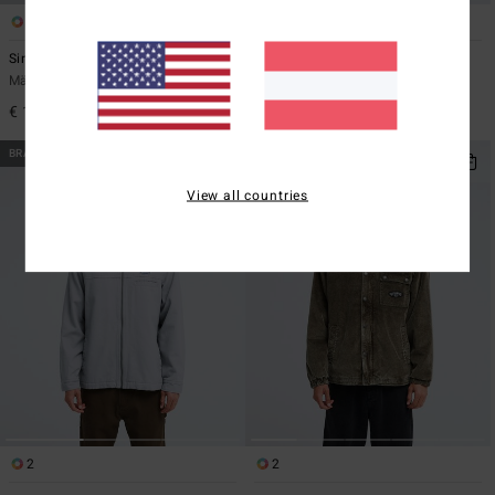
1
3
Since 73 Burleigh
Cove Full
Männer Weiss Kapuzenjacke
Männer Schwarz Fleece mit
Reißverschluss
€ 149,95
€ 79,95
BRANDNEU
BRANDNEU
View all countries
2
2