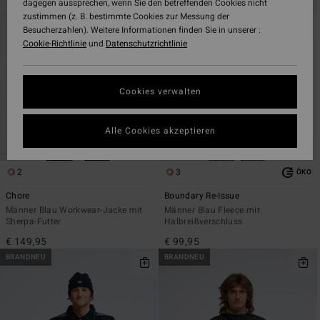
dagegen aussprechen, wenn Sie den betreffenden Cookies nicht
Filterkriterien
nach
zustimmen (z. B. bestimmte Cookies zur Messung der
springen
Besucherzahlen). Weitere Informationen finden Sie in unserer :
Cookie-Richtlinie
und
Datenschutzrichtlinie
Cookies verwalten
Alle Cookies akzeptieren
2
3
ÖKO
Chore
Boundary Re-Issue
Männer Blau Workwear-Jacke mit
Männer Blau Fleece mit
Sherpa-Futter
Halbreißverschluss
€ 149,95
€ 99,95
BRANDNEU
BRANDNEU