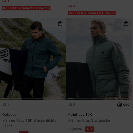
SALE
SALE
DOPPELTER RABATT EXTRA 25%
DOPPELTER RABATT EXTRA 25%
1
2
ÖKO
Outpost
Point Lay 10K
Männer Rosa 10K Wasserdichte
Männer Grün Steppjacke
Jacke
€ 189,95
63%