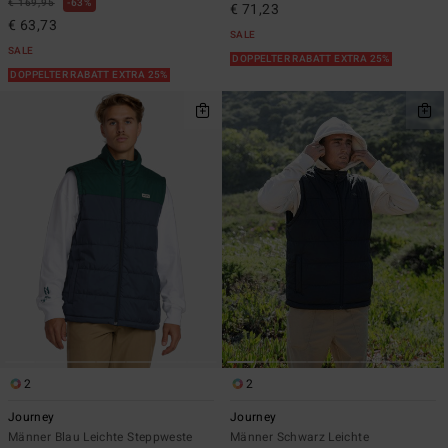
€ 169,95
63%
€ 71,23
€ 63,73
SALE
SALE
DOPPELTER RABATT EXTRA 25%
DOPPELTER RABATT EXTRA 25%
2
2
Journey
Journey
Männer Blau Leichte Steppweste
Männer Schwarz Leichte