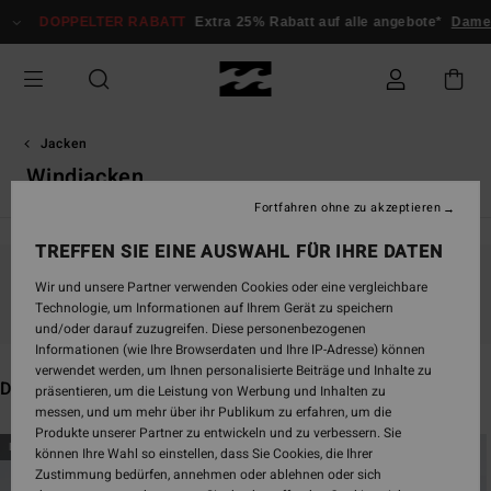
Direkt
PPELTER RABATT
Extra 25% Rabatt auf alle angebote*
Damen
Herren
zur
Produkt
Auswahl
springen
Jacken
Windjacken
Fortfahren ohne zu akzeptieren
TREFFEN SIE EINE AUSWAHL FÜR IHRE DATEN
Wir und unsere Partner verwenden Cookies oder eine vergleichbare
Bleib dabei, die Produkte sind bald wieder da
Technologie, um Informationen auf Ihrem Gerät zu speichern
und/oder darauf zuzugreifen. Diese personenbezogenen
Informationen (wie Ihre Browserdaten und Ihre IP-Adresse) können
verwendet werden, um Ihnen personalisierte Beiträge und Inhalte zu
Das könnte dir auch gefallen
präsentieren, um die Leistung von Werbung und Inhalten zu
messen, und um mehr über ihr Publikum zu erfahren, um die
Produkte unserer Partner zu entwickeln und zu verbessern. Sie
Direkt
Überspringen
BRANDNEU
BRANDNEU
können Ihre Wahl so einstellen, dass Sie Cookies, die Ihrer
zu
und
Zustimmung bedürfen, annehmen oder ablehnen oder sich
den
filtern