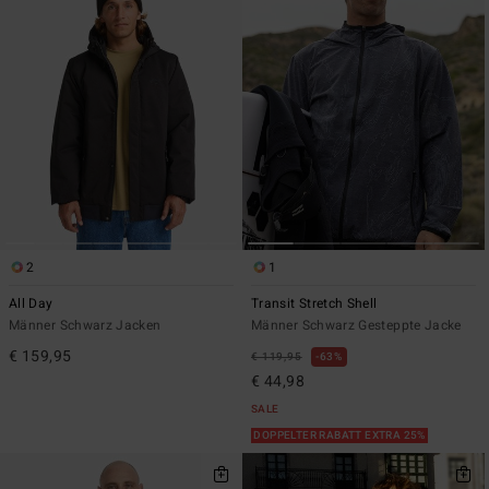
2
1
All Day
Transit Stretch Shell
Männer Schwarz Jacken
Männer Schwarz Gesteppte Jacke
€ 159,95
€ 119,95
63%
€ 44,98
SALE
DOPPELTER RABATT EXTRA 25%