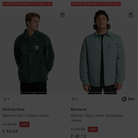
DOPPELTER RABATT EXTRA 25%
DOPPELTER RABATT EXTRA 25%
1
1
ÖKO
Salinity Now
Montana
Männer Grün Fleece-Jacke
Männer Blau Leicht gesteppte
Jacke
€ 119,95
63%
€ 129,95
63%
€ 44,98
€ 48,73