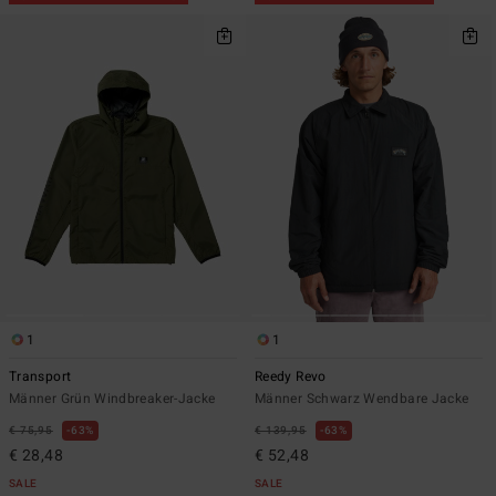
1
1
Transport
Reedy Revo
Männer Grün Windbreaker-Jacke
Männer Schwarz Wendbare Jacke
€ 75,95
63%
€ 139,95
63%
€ 28,48
€ 52,48
SALE
SALE