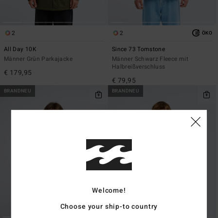
2
2
ÖKO
All Day 10K
Since 73 Tomstone
Männer Grün Parkajacke
Männer Schwarz Fleece mit
Halbreißverschluss
€ 179,95
€ 79,95
BRANDNEU
BRANDNEU
Welcome!
Choose your ship-to country