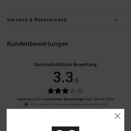
Versand & Rückversand
Kundenbewertungen
Durchschnittliche Bewertung
3.3
/5
basierend auf
3 verifizierten Bewertungen
seit Jänner 2026
67% unserer Kunden empfehlen dieses Produkt
Komfort
Preis-Leistungs-Verhältnis
4.3
4.3