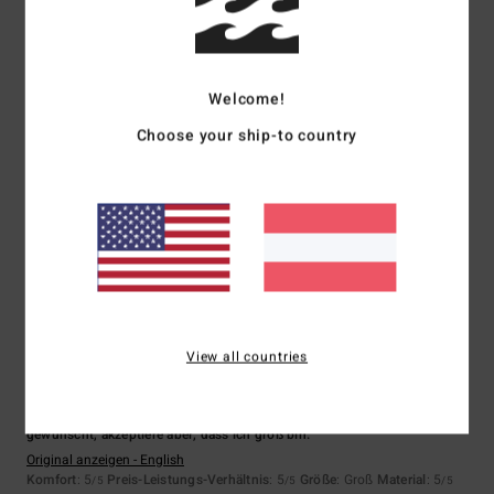
Größe
Material
4.3
Zu klein
Zu groß
Welcome!
Choose your ship-to country
Farbe
3.7
4
/5
View all countries
Hayley
30. Juni 2026
Verifizierter Kauf
Ich hätte mir zwar längere Ärmel oder weniger enge Bündchen
gewünscht, akzeptiere aber, dass ich groß bin.
Original anzeigen - English
Komfort
: 5
Preis-Leistungs-Verhältnis
: 5
Größe
: Groß
Material
: 5
/5
/5
/5