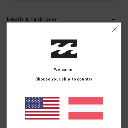
Details & Funktionen
Frauen Schwarz Kapuzenpulli
Style
EBJFT00138
Farbcode
bsd
Funktionen
Kollektion:
„Emerald Visions"-Kollektion
Welcome!
Material:
Jersey-Stoff aus 56 % Baumwolle, 24 %
Choose your ship-to country
recycelter Baumwolle und 20 % recyceltem Polyester
Passform:
Regular Fit
Kragen:
Kapuzenkragen
Ärmel:
Lange Ärmel
Verschluss:
Pullover-Style
Logo:
Druckgrafik mit weicher Farbe