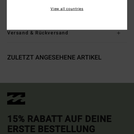
Zusammensetzung
[Hauptstoff] 56 % Baumwolle, 24 %
View all countries
recycelte Baumwolle, 20 % recycelter Polyester
Versand & Rückversand
ZULETZT ANGESEHENE ARTIKEL
15% RABATT AUF DEINE
ERSTE BESTELLUNG