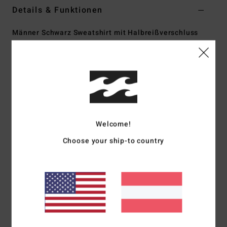
Details & Funktionen
Männer Schwarz Sweatshirt mit Halbreißverschluss
Style
UBYFT00296
Farbcode
blk
Funktionen
Sammlung:
Otis Carey-Kollektion
Material:
Mischgewebe aus Baumwolle und Polyester
[420 g/m2]
Welcome!
Waschung/Färbung:
Pigmentüberfärbung und
Choose your ship-to country
Enzymwaschung für ein echtes Vintage-Tragegefühl
Hals:
Stehkragen
Ärmel:
Lange Ärmel
Verschluss:
Halbreißverschluss
Taschen:
Taschen für die Hände
Logo:
Stickerei vorne mittig