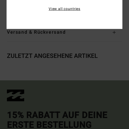
Zusammensetzung
[Hauptstoff] 80 % Baumwolle, 20 %
View all countries
Polyester
Versand & Rückversand
ZULETZT ANGESEHENE ARTIKEL
15% RABATT AUF DEINE
ERSTE BESTELLUNG