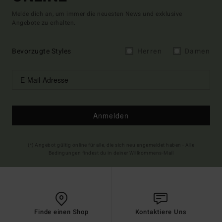
Melde dich an, um immer die neuesten News und exklusive
Angebote zu erhalten.
Bevorzugte Styles
Herren
Damen
Anmelden
(*) Angebot gültig online für alle, die sich neu angemeldet haben - Alle
Bedingungen findest du in deiner Willkommens-Mail
Finde einen Shop
Kontaktiere Uns