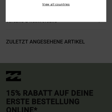
Zusammensetzung
100 % Bio-Baumwolle
View all countries
Versand & Rückversand
ZULETZT ANGESEHENE ARTIKEL
15% RABATT AUF DEINE
ERSTE BESTELLUNG
ONLINE*