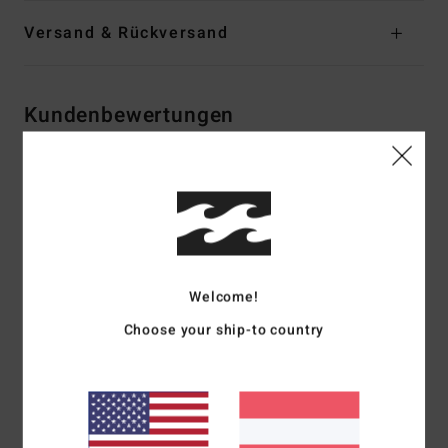
Versand & Rückversand
Kundenbewertungen
Durchschnittliche Bewertung
3.5
/5
Welcome!
basierend auf
2 verifizierten Bewertungen
seit Dezember 2025
50% unserer Kunden empfehlen dieses Produkt
Choose your ship-to country
Komfort
Preis-Leistungs-Verhältnis
4.0
4.0