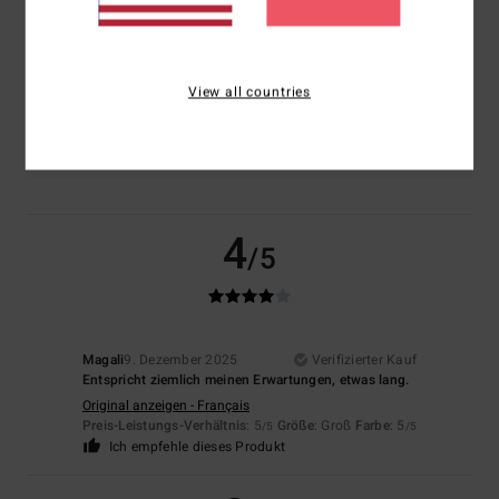
Größe
Material
5.0
Zu klein
Zu groß
View all countries
Farbe
4.5
4
/5
Magali
9. Dezember 2025
Verifizierter Kauf
Entspricht ziemlich meinen Erwartungen, etwas lang.
Original anzeigen - Français
Preis-Leistungs-Verhältnis
: 5
Größe
: Groß
Farbe
: 5
/5
/5
Ich empfehle dieses Produkt