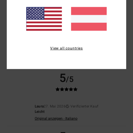
Größe
Material
4.0
Zu klein
Zu groß
Farbe
5.0
View all countries
5
/5
Laura
27. Mai 2026
Verifizierter Kauf
Leicht
Original anzeigen - Italiano