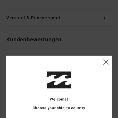
Versand & Rückversand
Kundenbewertungen
Durchschnittliche Bewertung
5.0
/5
basierend auf
2 verifizierten Bewertungen
seit Februar 2026
0% unserer Kunden empfehlen dieses Produkt
Welcome!
Choose your ship-to country
Komfort
Preis-Leistungs-Verhältnis
5.0
4.0