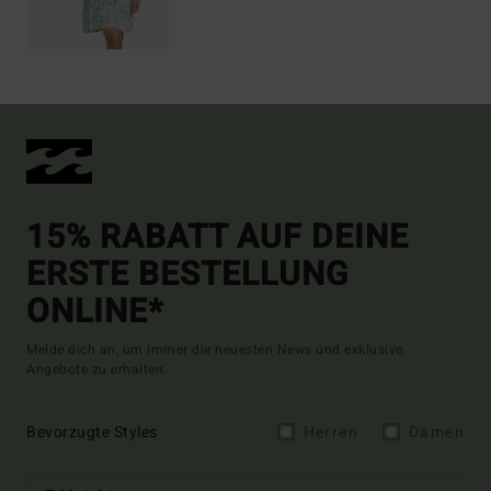
15% RABATT AUF DEINE
ERSTE BESTELLUNG
ONLINE*
Melde dich an, um immer die neuesten News und exklusive
Angebote zu erhalten.
Bevorzugte Styles
Herren
Damen