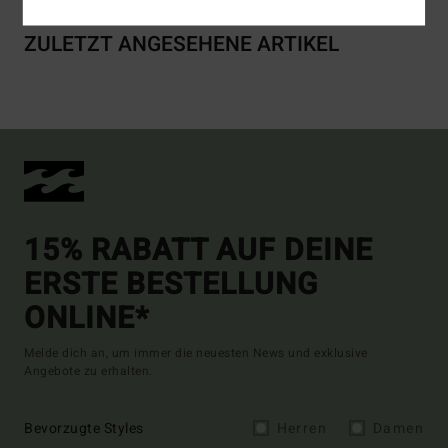
ZULETZT ANGESEHENE ARTIKEL
15% RABATT AUF DEINE
ERSTE BESTELLUNG
ONLINE*
Melde dich an, um immer die neuesten News und exklusive
Angebote zu erhalten.
Bevorzugte Styles
Herren
Damen