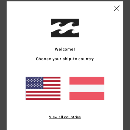
Details & Funktionen
Frauen Schwarz Tank
Style
EBJZT00441
Farbcode
ofb
Funktionen
Welcome!
Kollektion:
Core-Kollektion
Choose your ship-to country
Stoff:
Baumwoll-Jersey
Passform:
Regular Fit
Hals:
Rundhalsausschnitt
Logo:
Druckgrafik mit weicher Farbe
Zusammensetzung
[Hauptstoff] 100 % Baumwolle
View all countries
Versand & Rückversand