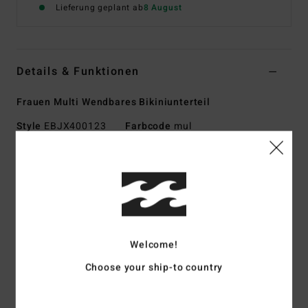
Lieferung geplant ab
8 August
Details & Funktionen
Frauen Multi Wendbares Bikiniunterteil
Style
EBJX400123
Farbcode
mul
Funktionen
Kollektion:
Sungazers-Kollektion
Material:
Gepeachter Stretchstoff aus recyceltem
Polyester und Elastan
Taille/Bund:
Tiefer Bund
Welcome!
Bedeckung:
Mittlere Bedeckung am Po
Choose your ship-to country
Taille:
Niedriger Bund
Verschluss:
Fester Verschluss
Logo:
Gesticktes Logo