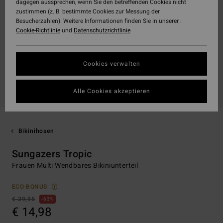
dagegen aussprechen, wenn Sie den betreffenden Cookies nicht
zustimmen (z. B. bestimmte Cookies zur Messung der
Besucherzahlen). Weitere Informationen finden Sie in unserer :
Cookie-Richtlinie
und
Datenschutzrichtlinie
Cookies verwalten
Alle Cookies akzeptieren
Bikinihosen
Sungazers Tropic
Frauen Multi Wendbares Bikiniunterteil
ECO-BONUS
€ 39,95
63%
€ 14,98