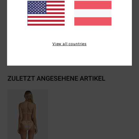
Andere Features:
Wendbar
Zusammensetzung
84 % recyceltes Polyester, 16 %
Elastan
View all countries
Versand & Rückversand
ZULETZT ANGESEHENE ARTIKEL