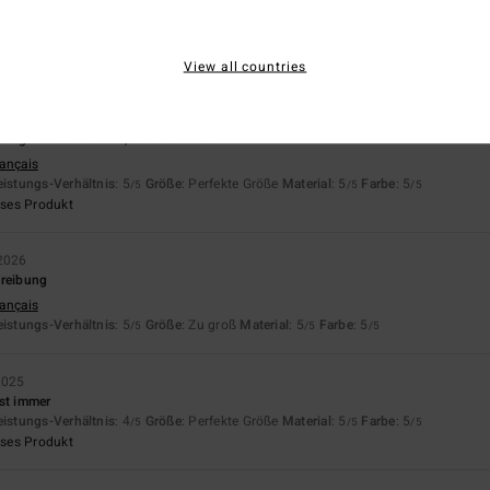
4.5
5.0
Zu klein
Zu groß
View all countries
dung auf der Website, schöne Farbe
rançais
eistungs-Verhältnis
: 5
Größe
: Perfekte Größe
Material
: 5
Farbe
: 5
/5
/5
/5
eses Produkt
2026
hreibung
rançais
eistungs-Verhältnis
: 5
Größe
: Zu groß
Material
: 5
Farbe
: 5
/5
/5
/5
2025
sst immer
eistungs-Verhältnis
: 4
Größe
: Perfekte Größe
Material
: 5
Farbe
: 5
/5
/5
/5
eses Produkt