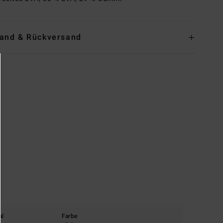
and & Rückversand
al
Farbe