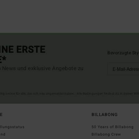
INE ERSTE
Bevorzugte Sty
E*
n News und exklusive Angebote zu
ltig online für alle, die sich neu angemeldet haben - Alle Bedingungen findest du in deiner W
FE
BILLABONG
llungsstatus
50 Years of Billabong
and
Billabong Crew