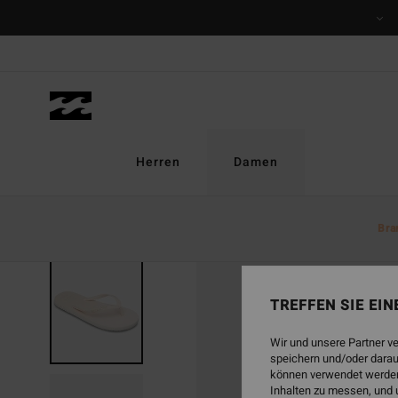
Direkt
zur
Produktinformation
springen
Herren
Damen
Bra
TREFFEN SIE EI
Wir und unsere Partner v
speichern und/oder darau
können verwendet werden,
Inhalten zu messen, und 