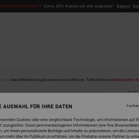
DOPPELTER RABATT
Extra 25% Rabatt auf alle angebote*
Damen
He
Startsei
ndneu
Swim
Bekleidung
Accessoires
Surf
Since '73
Kollektionen
Doppelter R
Sun
Fraue
NE AUSWAHL FÜR IHRE DATEN
Fortfah
5.0
€ 17,
erwenden Cookies oder eine vergleichbare Technologie, um Informationen auf I
€ 9
f zuzugreifen. Diese personenbezogenen Informationen (wie Ihre Browserdaten
 um Ihnen personalisierte Beiträge und Inhalte zu präsentieren, um die Leist
SALE
um mehr über ihr Publikum zu erfahren, um die Produkte unserer Partner zu ent