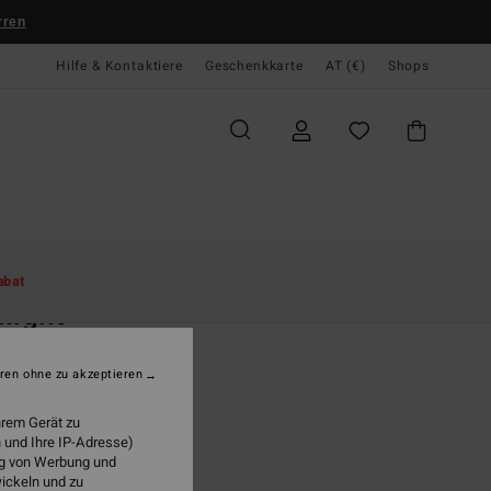
rren
Hilfe & Kontaktiere
Geschenkkarte
AT (€)
Shops
te
Damen
Accessoires
Sandalen & Schuhe
Zehentrenner
abat
light
n Weiss Sandalen
ren ohne zu akzeptieren
(4 Bewertungen)
95
47%
hrem Gerät zu
,43
 und Ihre IP-Adresse)
ung von Werbung und
wickeln und zu