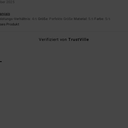
ober 2025
rançais
eistungs-Verhältnis
: 4
Größe
: Perfekte Größe
Material
: 5
Farbe
: 5
/5
/5
/5
eses Produkt
Verifiziert von
TrustVille
L