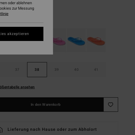
ehmen oder ablehnen
LTER RABATT EXTRA 25%
Cookies zur Messung
linie
Salt Crystal
ies akzeptieren
37
38
39
40
41
ößentabelle ansehen
In den Warenkorb
Lieferung nach Hause oder zum Abholort