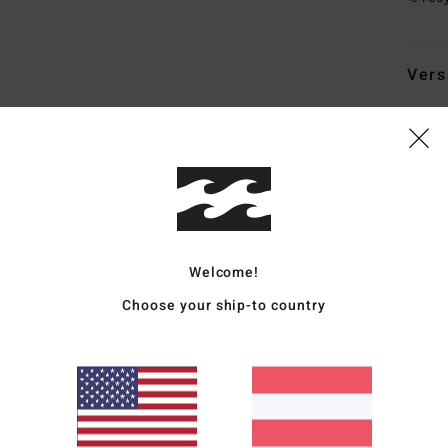
Vers
Durchschnittliche Bewertung
5.0
Welcome!
/5
Choose your ship-to country
basierend auf
4 verifizierten Bewertungen
seit Oktober 2025
75% unserer Kunden empfehlen dieses Produkt
is-Leistungs-Verhältnis
Größe
Materi