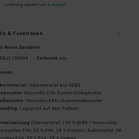
Lieferung geplant ab
10 August
ils & Funktionen
n Weiss Sandalen
EBJL100004
Farbcode
scs
tionen
bermaterial:
Obermaterial aus SEBS
nnensohle:
Recycelte EVA-Gummi-Einlegesohle
ußensohle:
Recycelte EVA-/Gummiaußensohle
randing:
Logoprint auf dem Fußbett
mmensetzung
Obermaterial: 100 % SEBS / Innensohle:
recyceltes EVA, 33 % EVA, 29 % Gummi / Außensohle: 38
yceltes EVA, 33 % EVA, 29 % Gummi