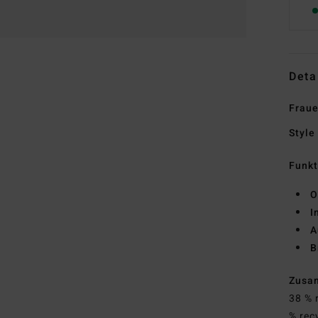
Deta
Fraue
Style
Funk
O
I
A
B
Zusa
38 % 
% rec