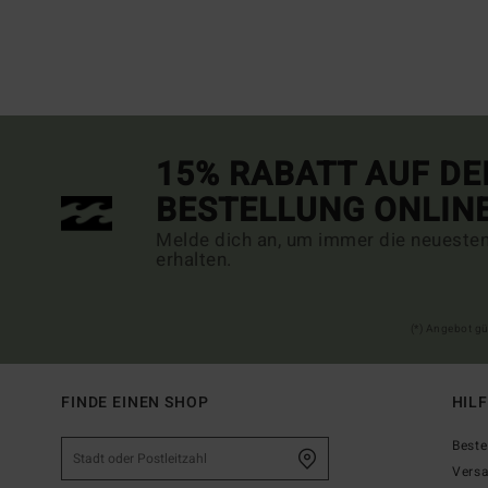
15% RABATT AUF DE
BESTELLUNG ONLIN
Melde dich an, um immer die neueste
erhalten.
(*) Angebot gü
FINDE EINEN SHOP
HIL
Beste
Vers